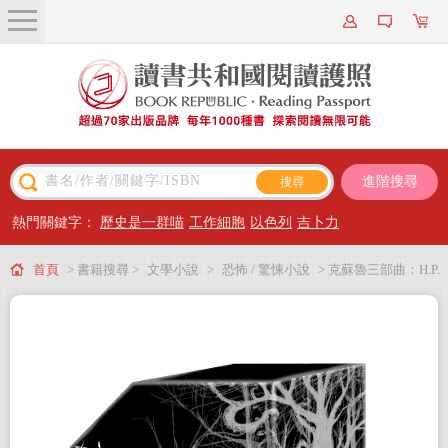
關於我們
近期新書
書籍搜尋
進階搜尋
主題閱讀
熱門關鍵字：
歷史是一群喵
工作細胞
以色列
吉卜力
出版專區
首頁
> 書籍搜尋 >
文學小說
>
恐怖 / 驚悚小說
> 克蘇魯三部曲：H.P.
會員專屬
洛夫克拉夫特經典傑作合輯（書盒珍藏版）
會員儲值方案