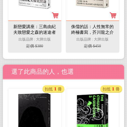
新戀愛講座：三島由紀
侏儒的話：人性無常的
夫致戀愛之森的迷途者
終極書寫，芥川龍之介
思想作品集
出版品牌 : 大牌出版
出版品牌 : 大牌出版
定價 $380
定價 $450
選了此商品的人，也選
1
1
扣抵
冊
扣抵
冊