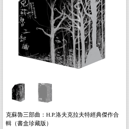
克蘇魯三部曲：H.P.洛夫克拉夫特經典傑作合
輯（書盒珍藏版）