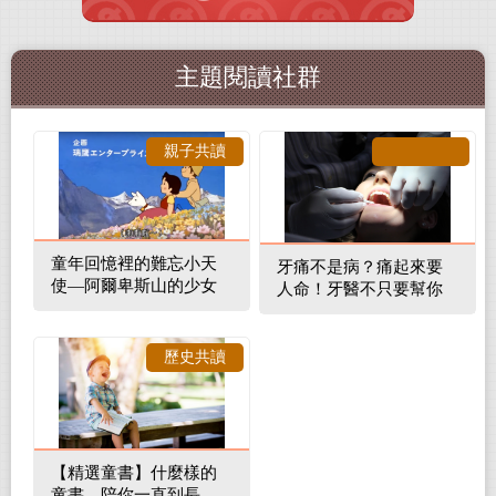
主題閱讀社群
親子共讀
童年回憶裡的難忘小天
牙痛不是病？痛起來要
使—阿爾卑斯山的少女
人命！牙醫不只要幫你
補蛀牙，還要觀察口腔
裡的整體環境
歷史共讀
【精選童書】什麼樣的
童書，陪你一直到長