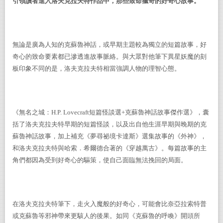
引領讀者進入洛夫克拉夫特作品中，那些致命獵奇的好奇心故事。
無論是廣為人知的克蘇魯神話，或早期主題較為獨立的短篇故事，好
奇心的致命要素都已滲透進故事脈絡。與大眾對他筆下異星妖魔的刻
板印象不同的是，洛夫克拉夫特相當強調人物的理智心態。
《無名之城：
H.P. Lovecraft
短篇怪談選
+
克蘇魯神話故事傑作選》，囊
括了洛夫克拉夫特早期的短篇怪談，以及出自他生涯早期與晚期的克
蘇魯神話故事，加上補充《夢尋祕境卡達斯》選集故事的《外神》，
和洛夫克拉夫特與哈索．希爾德合著的《穿越萬古》。每篇故事的主
角們都因為受到好奇心的驅策，使自己面臨無法挽回的局面。
在洛夫克拉夫特筆下，走火入魔般的好奇心，可能會比奈亞拉索特普
或克蘇魯等邪神帶來更駭人的後果。如同《克蘇魯的呼喚》開頭所