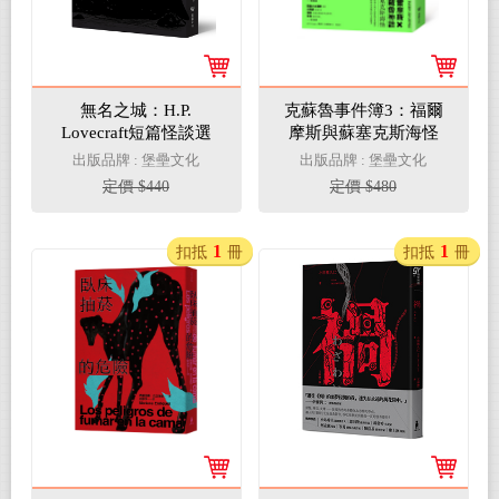
無名之城：H.P.
克蘇魯事件簿3：福爾
Lovecraft短篇怪談選
摩斯與蘇塞克斯海怪
+克蘇魯神話故事傑作
出版品牌 : 堡壘文化
出版品牌 : 堡壘文化
選（全新重譯版）（首
定價 $440
定價 $480
刷贈「克蘇魯大宇宙」
限定海報+「呼喚克蘇
魯」專屬明信片）
1
1
扣抵
冊
扣抵
冊