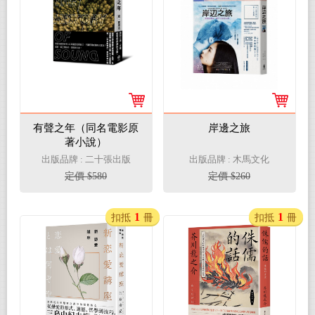
有聲之年（同名電影原
岸邊之旅
著小說）
出版品牌 : 二十張出版
出版品牌 : 木馬文化
定價 $580
定價 $260
1
1
扣抵
冊
扣抵
冊