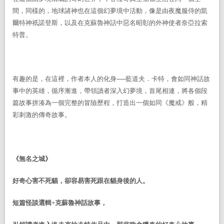
間，同樣的，地球諸神也在這個幻夢境中活動，像是由夜魔服侍的凱
爾特神祇諾登斯，以及在克蘇魯神話中惡名昭彰的外神使者奈亞拉索
特普。
有趣的是，在這裡，作者本人的化身──藍道夫．卡特，會如同神話故
事中的英雄，循序漸進，帶領讀者深入幻夢境，首尾相連，將各個段
篇故事拼湊為一個完整的冒險歷程，打造出一個如同《魔戒》般，精
彩刺激的傳奇故事。
《無名之城》
好奇心害不死貓，卻容易害死跟在貓身後的人。
短篇怪談選輯
+
克蘇魯神話故事，