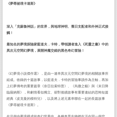
《夢尋祕境卡達斯》
深入「克蘇魯神話」的世界，與地球神明、舊日支配者和外神正式接
觸！
最知名的夢境探險家藍道夫．卡特，帶領讀者進入《死靈之書》中的
異次元空間幻夢境，展開神魔交錯的黑色奇幻冒險！
《幻夢境小說傑作選》，是由一連串異次元空間幻夢境的相關故事所
組成。收錄的十篇故事，以藍道夫．卡特的冒險事蹟作為主軸，再加
上幻夢傳奇的重要篇章《奈亞拉索特普》
、
《烏撒之貓》與《末日降
臨薩納斯》，和劇情看似獨立
、
卻對後續故事有重要連結的恐怖短篇
經典《皮克曼的模特兒》，以及將上述元素串聯在一起的長篇故事
《夢尋祕境卡達斯》。
在這個由夢境構成的奇幻世界中，各種奇異生物都生活在同一個空