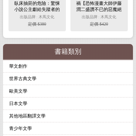
臥床抽菸的危險：驚悚
禍【恐怖漫畫大師伊藤
小說公主獻給失蹤者的
潤二盛讚不已的惡魔絕
安魂曲
品】
出版品牌 : 木馬文化
出版品牌 : 木馬文化
定價 $380
定價 $420
書籍類別
華文創作
世界古典文學
歐美文學
日本文學
其他地區翻譯文學
青少年文學