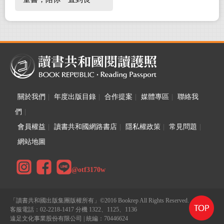
大！
關於我們
|
年度出版目錄
|
合作提案
|
媒體專區
|
聯絡我
們
|
會員權益
|
讀書共和國網路書店
|
隱私權政策
|
常見問題
|
網站地圖
@otf3170w
「讀書共和國出版集團版權所有」©2016 Bookrep All Rights Reserved.
客服電話：02-2218-1417 分機 1322、1125、1136
遠足文化事業股份有限公司 | 統編：70446624