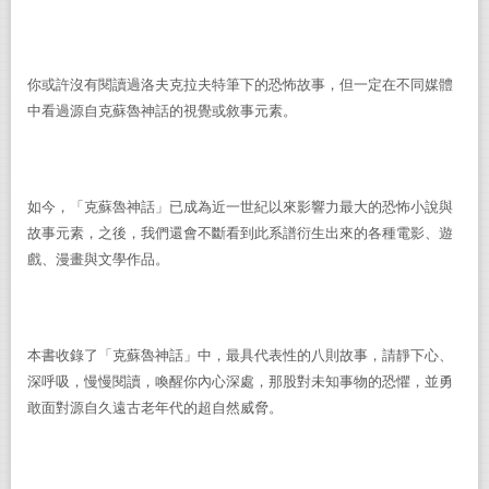
你或許沒有閱讀過洛夫克拉夫特筆下的恐怖故事，但一定在不同媒體
中看過源自克蘇魯神話的視覺或敘事元素。
如今，「克蘇魯神話」已成為近一世紀以來影響力最大的恐怖小說與
故事元素，之後，我們還會不斷看到此系譜衍生出來的各種電影、遊
戲、漫畫與文學作品。
本書收錄了「克蘇魯神話」中，最具代表性的八則故事，請靜下心、
深呼吸，慢慢閱讀，喚醒你內心深處，那股對未知事物的恐懼，並勇
敢面對源自久遠古老年代的超自然威脅。