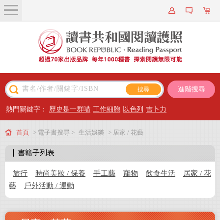
關於我們
近期新書
書籍搜尋
進階搜尋
主題閱讀
熱門關鍵字：
歷史是一群喵
工作細胞
以色列
吉卜力
出版專區
首頁
> 電子書搜尋 >
生活娛樂
> 居家 / 花藝
會員專屬
書籍子列表
會員儲值方案
旅行
時尚美妝 / 保養
手工藝
寵物
飲食生活
居家 / 花
藝
戶外活動 / 運動