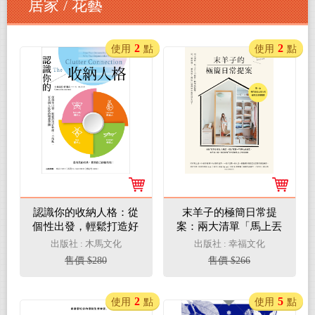
居家 / 花藝
2
2
使用
點
使用
點
認識你的收納人格：從
末羊子的極簡日常提
個性出發，輕鬆打造好
案：兩大清單「馬上丟
整理、不復亂、更具個
╳不再買」精準斷捨
出版社 : 木馬文化
出版社 : 幸福文化
人風格的理想空間(電子
離，從一個抽屜、一個
售價 $280
售價 $266
書)
角落，開始打造理想中
的質感生活！(電子書)
2
5
使用
點
使用
點