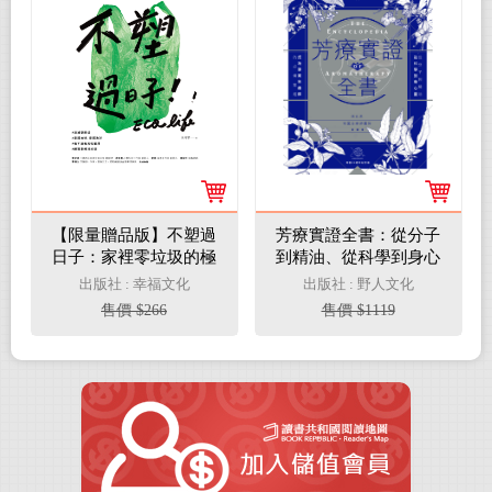
【限量贈品版】不塑過
芳療實證全書：從分子
日子：家裡零垃圾的極
到精油、從科學到身心
簡生活練習(電子書)
靈，成為專業芳療師的
出版社 : 幸福文化
出版社 : 野人文化
必備聖經【肯園20週年
售價 $266
售價 $1119
紀念版】(電子書)