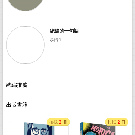
總編的一句話
湯皓全
總編推薦
出版書籍
2
2
扣抵
冊
扣抵
冊