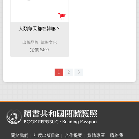
人類每天都在幹嘛？
出版品牌 :鯨嶼文化
定價 $400
1
2
3
關於我們
|
年度出版目錄
|
合作提案
|
媒體專區
|
聯絡我