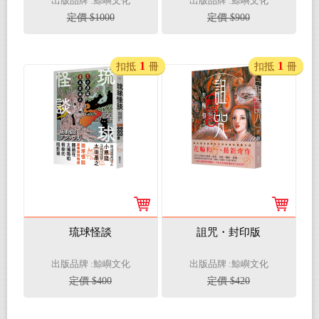
出版品牌 :鯨嶼文化
出版品牌 :鯨嶼文化
定價 $1000
定價 $900
1
1
扣抵
冊
扣抵
冊
琉球怪談
詛咒・封印版
出版品牌 :鯨嶼文化
出版品牌 :鯨嶼文化
定價 $400
定價 $420