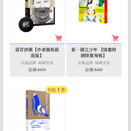
器官拼圖【作者藥島親
新・國立少年 【隨書附
簽版】
贈限量海報】
出版品牌 :鯨嶼文化
出版品牌 :鯨嶼文化
定價 $450
定價 $400
1
扣抵
冊