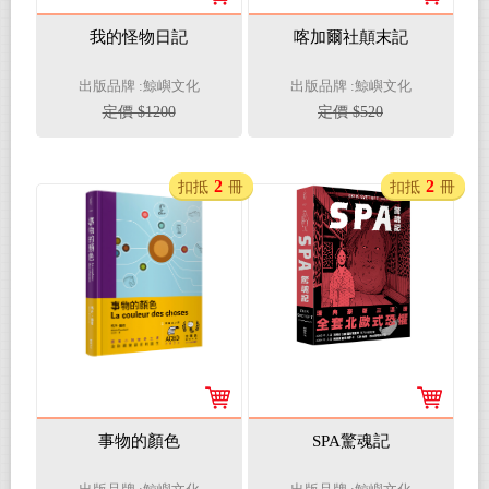
我的怪物日記
喀加爾社顛末記
出版品牌 :鯨嶼文化
出版品牌 :鯨嶼文化
定價 $1200
定價 $520
2
2
扣抵
冊
扣抵
冊
事物的顏色
SPA驚魂記