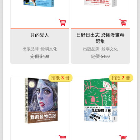
月的愛人
日野日出志 恐怖漫畫精
選集
出版品牌 :鯨嶼文化
出版品牌 :鯨嶼文化
定價 $400
定價 $480
3
2
扣抵
冊
扣抵
冊