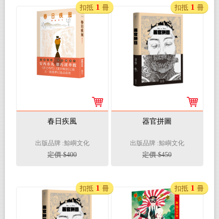
1
1
扣抵
冊
扣抵
冊
春日疾風
器官拼圖
出版品牌 :鯨嶼文化
出版品牌 :鯨嶼文化
定價 $400
定價 $450
1
1
扣抵
冊
扣抵
冊