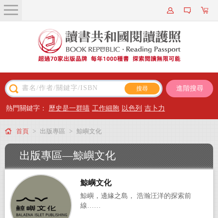
關於我們
近期新書
書籍搜尋
進階搜尋
主題閱讀
熱門關鍵字：
歷史是一群喵
工作細胞
以色列
吉卜力
出版專區
首頁
>
出版專區
>
鯨嶼文化
會員專屬
出版專區—
鯨嶼文化
會員儲值方案
鯨嶼文化
鯨嶼，邊緣之島， 浩瀚汪洋的探索前
線……