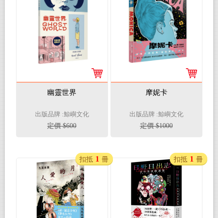
幽靈世界
摩妮卡
出版品牌 :鯨嶼文化
出版品牌 :鯨嶼文化
定價 $600
定價 $1000
1
1
扣抵
冊
扣抵
冊