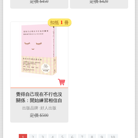
定價 $450
定價 $420
1
扣抵
冊
覺得自己現在不行也沒
關係：開始練習相信自
己可以更好【1書+7天
出版品牌 :好人出版
從「我不好」到「我很
定價 $500
好」顯化筆記本套組】
1
2
3
4
5
6
7
8
9
10