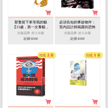
那隻留下來等我的貓
必須告知的事故物件：
【33歲，第一次養貓，
室內設計師揭露的恐怖
成為上進的大人──】
房間（買屋租屋如何看
出版品牌 :好人出版
出版品牌 :好人出版
（★首刷贈送限量貓咪
出是凶宅）
定價 $500
定價 $300
貼紙）
2
1
扣抵
冊
扣抵
冊