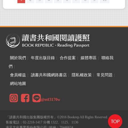
關於我們
|
年度出版目錄
|
合作提案
|
媒體專區
|
聯絡我
們
|
會員權益
|
讀書共和國網路書店
|
隱私權政策
|
常見問題
|
網站地圖
@otf3170w
「讀書共和國出版集團版權所有」©2016 Bookrep All Rights Reserved.
客服電話：02-2218-1417 分機 1322、1125、1136
遠足文化事業股份有限公司 | 統編：70446624