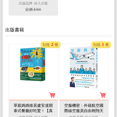
杜元坤的行醫哲學
出版品牌 :好人出版
定價 $360
出版書籍
2
1
扣抵
冊
扣抵
冊
單親媽媽移居盧安達開
空服機密：外籍航空國
泰式餐廳好吃驚！【真
際線空服員自由翱翔天
人真事，一本讓人重新
際的養成之道