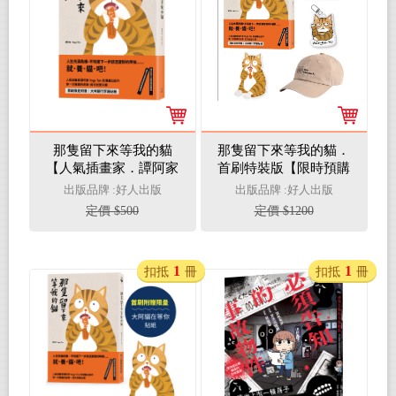
那隻留下來等我的貓
那隻留下來等我的貓．
【人氣插畫家．譚阿家
首刷特裝版【限時預購
Yoga Tan的漫畫出道
（03/18 ~ 04/01)】
出版品牌 :好人出版
出版品牌 :好人出版
作】
定價 $500
定價 $1200
1
1
扣抵
冊
扣抵
冊