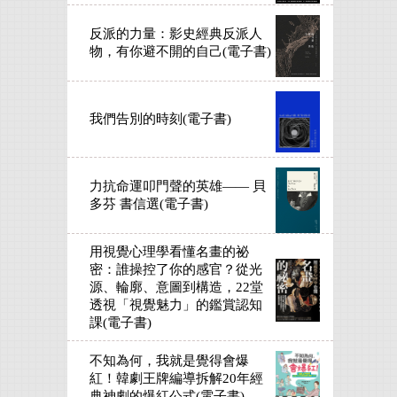
反派的力量：影史經典反派人
物，有你避不開的自己(電子書)
我們告別的時刻(電子書)
力抗命運叩門聲的英雄—— 貝
多芬 書信選(電子書)
用視覺心理學看懂名畫的祕
密：誰操控了你的感官？從光
源、輪廓、意圖到構造，22堂
透視「視覺魅力」的鑑賞認知
課(電子書)
不知為何，我就是覺得會爆
紅！韓劇王牌編導拆解20年經
典神劇的爆紅公式(電子書)