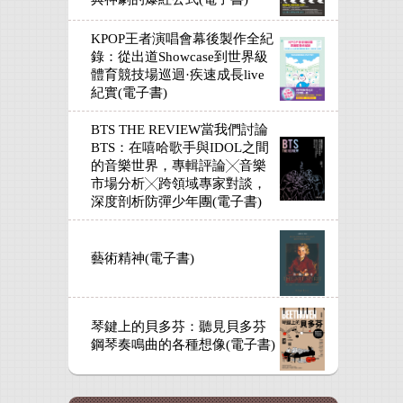
KPOP王者演唱會幕後製作全紀
錄：從出道Showcase到世界級
體育競技場巡迴·疾速成長live
紀實(電子書)
BTS THE REVIEW當我們討論
BTS：在嘻哈歌手與IDOL之間
的音樂世界，專輯評論╳音樂
市場分析╳跨領域專家對談，
深度剖析防彈少年團(電子書)
藝術精神(電子書)
琴鍵上的貝多芬：聽見貝多芬
鋼琴奏鳴曲的各種想像(電子書)