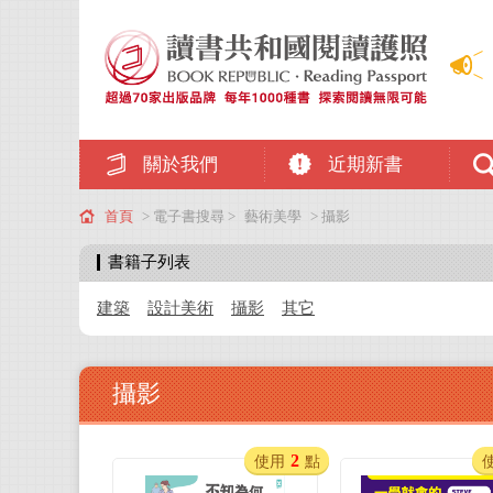
關於我們
近期新書
首頁
> 電子書搜尋 >
藝術美學
> 攝影
書籍子列表
建築
設計美術
攝影
其它
攝影
2
使用
點