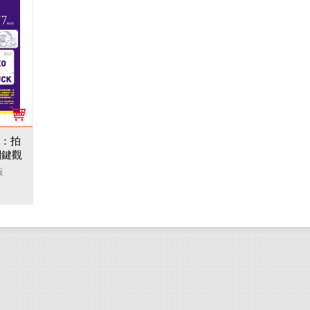
：拍
關鍵觀
)
版