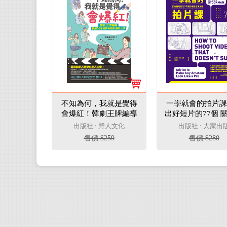
不知為何，我就是覺得
一學就會的拍片課
會爆紅！韓劇王牌編導
出好短片的77個 
拆解20年經典神劇的爆
念及技術(電子書
出版社 : 野人文化
出版社 : 大家出
紅公式(電子書)
售價 $259
售價 $280