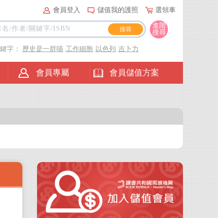
會員登入
儲值我的護照
選領車
進階
搜尋
關鍵字：
歷史是一群喵
工作細胞
以色列
吉卜力
會員專屬
會員儲值方案