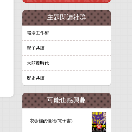
主題閱讀社群
職場工作術
親子共讀
大顛覆時代
歷史共讀
可能也感興趣
衣櫥裡的怪物(電子書)