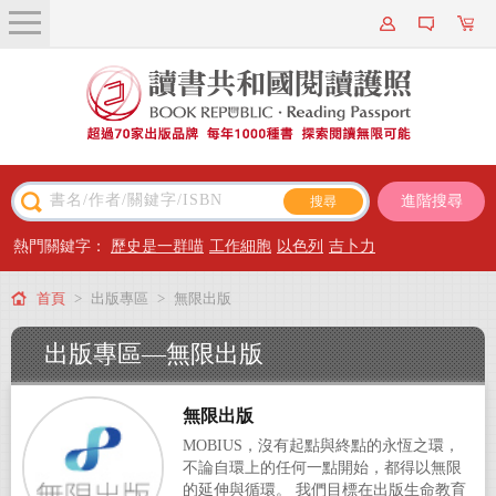
關於我們
近期新書
書籍搜尋
進階搜尋
主題閱讀
熱門關鍵字：
歷史是一群喵
工作細胞
以色列
吉卜力
出版專區
首頁
>
出版專區
>
無限出版
會員專屬
出版專區—
無限出版
會員儲值方案
無限出版
MOBIUS，沒有起點與終點的永恆之環，
不論自環上的任何一點開始，都得以無限
的延伸與循環。 我們目標在出版生命教育