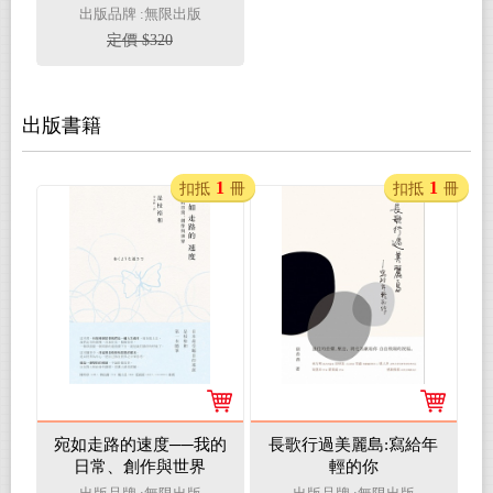
出版品牌 :無限出版
定價 $320
出版書籍
1
1
扣抵
冊
扣抵
冊
宛如走路的速度──我的
長歌行過美麗島:寫給年
日常、創作與世界
輕的你