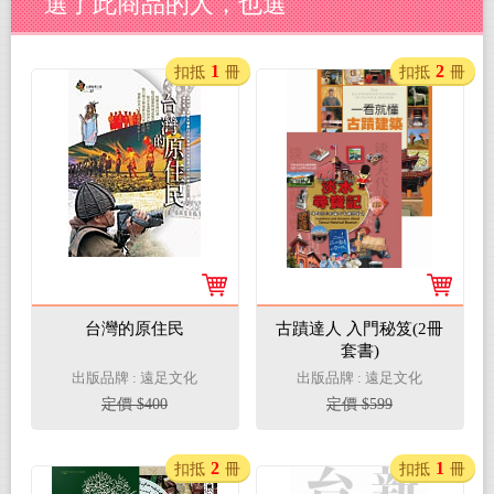
選了此商品的人，也選
1
2
扣抵
冊
扣抵
冊
台灣的原住民
古蹟達人 入門秘笈(2冊
套書)
出版品牌 : 遠足文化
出版品牌 : 遠足文化
定價 $400
定價 $599
2
1
扣抵
冊
扣抵
冊