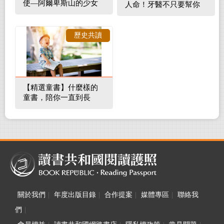
使—阿爾卑斯山的少女
人命！牙醫不只要幫你
補蛀牙，還要觀察口腔
裡的整體環境
歷史共讀
【精選童書】什麼樣的
童書，陪你一直到長
大！
關於我們
|
年度出版目錄
|
合作提案
|
媒體專區
|
聯絡我
們
|