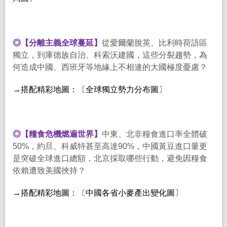
◎【分離主義全球蔓延】
從愛爾蘭脫英、比利時荷語區
獨立，到庫德族自治、科索沃建國，這些分裂趨勢，為
何造成中國、西班牙等地緣上不相連的大國極度憂慮？
→搭配精彩地圖：〔全球獨立勢力分布圖〕
◎【糧食危機燃遍世界】
中東、北非糧食進口率全體破
50%，約旦、科威特甚至高達90%，中國黃豆進口量更
是突破全球進口總額，北京採取哪些行動，避免因糧食
依賴遭致美國挾持？
→搭配精彩地圖：〔中國各省小麥產出變化圖〕