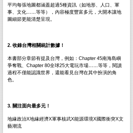
平均每張地圖都涵蓋超過5種資訊（如地形、人口、軍
事、文化……等等），內容極度豐富多元，大開本讓地
圖細節更能清楚呈現。
2.
收錄台灣相關統計數據！
本書部分章節有提及台灣，例如：Chapter 45南海島嶼
爭奪戰、Chapter 80全球25大電玩市場……等等，閱讀
過程不僅能認識世界，還能看見台灣在其中扮演的角
色。
3.
關注面向最多元！
地緣政治X地緣經濟X軍事核武X能源環境X國際衝突X文
藝潮流