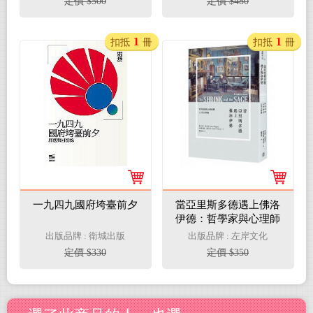
定價 $500
定價 $480
1
1
扣抵
冊
扣抵
冊
一九四九國府垮臺前夕
當亞里斯多德遇上佛洛
伊德：哲學家與心理師
的人生小客廳
出版品牌 : 衛城出版
出版品牌 : 左岸文化
定價 $330
定價 $350