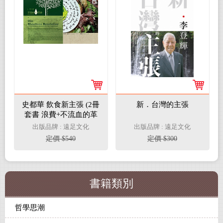
史都華 飲食新主張 (2冊
新．台灣的主張
套書 浪費+不流血的革
命)
出版品牌 : 遠足文化
出版品牌 : 遠足文化
定價 $540
定價 $300
書籍類別
哲學思潮