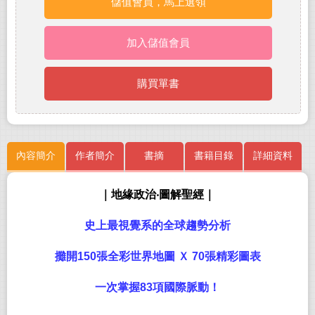
儲值會員，馬上選領
加入儲值會員
購買單書
內容簡介
作者簡介
書摘
書籍目錄
詳細資料
｜地緣政治‧圖解聖經｜
史上最視覺系的全球趨勢分析
攤開
150
張全彩世界地圖
Ｘ
70
張精彩圖表
一次掌握
83
項國際脈動！