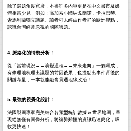
除了選題角度寬廣，本書許多內容更是在中文書市及媒
體相當少見，例如：高加索小國納戈爾諾．卡拉巴赫、
索馬利蘭獨立議題。讀者可以經由作者群的歐洲觀點，
認識台灣經常忽視的國際議題。
4.
脈絡化的情勢分析！
從「當前現況→→演變過程→→未來走向」一氣呵成，
有條理地梳理出議題的前因後果，也提點出事件背後的
關鍵考量，一本就能融會貫通地緣政治！
5.
最強的視覺化設計！
法國製圖專家完美結合各類型統計數據 & 世界地圖，呈
現絕無僅有圖像分析，將複雜難懂的資訊迅速簡化，吸
收更快速！