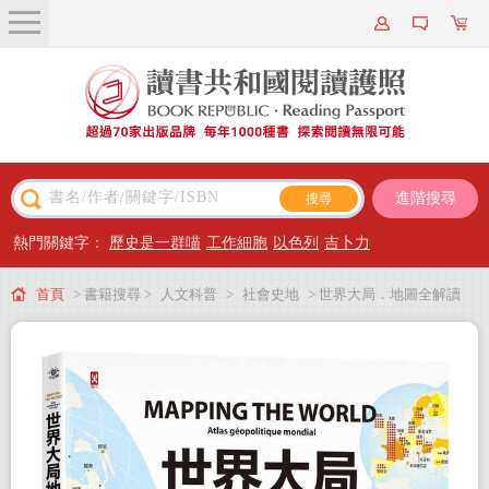
關於我們
近期新書
書籍搜尋
進階搜尋
主題閱讀
熱門關鍵字：
歷史是一群喵
工作細胞
以色列
吉卜力
出版專區
首頁
> 書籍搜尋 >
人文科普
>
社會史地
> 世界大局．地圖全解讀
會員專屬
會員儲值方案