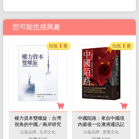
您可能也感興趣
1
1
扣抵
冊
扣抵
冊
權力資本雙螺旋：台灣
中國陌路：來自中國境
視角的中國／兩岸研究
內最後一位澳洲通訊記
者的內幕報導
出版品牌 : 左岸文化
出版品牌 : 堡壘文化