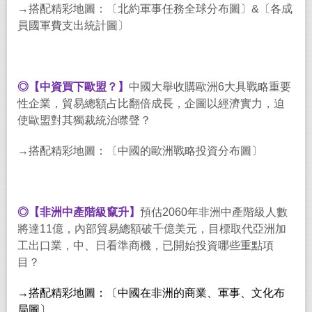
→搭配精彩地圖：〔北約軍事任務全球分布圖〕&〔各成
員國軍費支出統計圖〕
◎【中資買下歐盟？】
中國大舉收購歐洲6大具戰略重要
性企業，貿易總額占比翻倍成長，企圖以經濟實力，迫
使歐盟對其獨裁統治噤聲？
→搭配精彩地圖：〔中國的歐洲戰略投資分布圖〕
◎【非洲中產階級竄升】
預估2060年非洲中產階級人數
將達11億，內部貿易總額破千億美元，目標取代亞洲加
工出口業，中、日看準商機，已開始投資哪些重點項
目？
→搭配精彩地圖：〔中國在非洲的商業、軍事、文化布
局圖〕