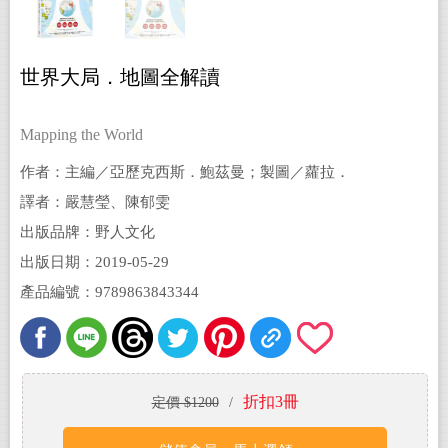
世界大局．地圖全解讀
Mapping the World
作者：主編／亞歷克西斯．鮑茲曼；製圖／蘿拉．
瑪格麗特 Alexis Bautzmann , Laura Margueritte)
譯者：嚴慧瑩、陳郁雯
出版品牌：野人文化
出版日期：2019-05-29
產品編號：9789863843344
折扣3冊
定價 $1200
/