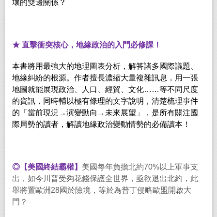
壤的雙邊關係？
★
直擊衝突核心，地緣政治的入門必修課！
本書將用最強大的地理圖表分析，解答諸多國際議題、
地緣糾紛的根源。作者擅長濃縮大量複雜訊息，用一張
地圖就能展現政治、人口、經貿、文化……等不同尺度
的資訊，同時輔以極有條理的文字說明，清楚梳理事件
的「當前現況→演變動向→未來展望」，是所有關注國
際局勢的讀者，解讀地緣政治變動情勢的必備讀本！
◎【美國終結霸權】
美國每年負擔北約70%以上軍事支
出，如今川普受夠花錢保護全世界，亟欲退出北約，此
舉將置歐洲28國於險境，等於為普丁侵略歐盟開啟大
門？