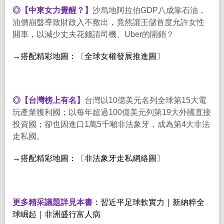
◎【中東女力覺醒？】
沙烏地阿拉伯GDP八成靠石油，
油價崩盤導致財政入不敷出，竟然讓王儲首度允許女性
開車，以減少丈夫花錢請司機、Uber的開銷？
→搭配精彩地圖：〔全球女權發展推進圖〕
◎【台灣榜上有名】
台灣以10億美元名列全球第15大電
玩產業獲利國；以每年超過100億美元列第19大外國直接
投資國；卻也因進口1萬5千噸非法象牙，成為第4大非法
走私國。
→搭配精彩地圖：〔非法象牙走私網絡圖〕
更多精采議題詳見本書：
習近平足球軟實力｜新納粹全
球崛起｜非洲盛行富人病