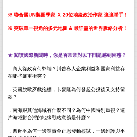
※
聯合國
UN
製圖學家
Ｘ
20
位地緣政治作家
強強聯手！
※
突破單一視角的多元地圖
&
最詳盡的世界脈絡分析！
★
閱讀國際新聞時，你是否常常對以下問題感到困惑？
．商人從政有何弊端？川普私人企業利益和國家利益存
在哪些嚴重衝突？
．英國脫歐歹戲拖棚，卡麥隆為何發起公投後又支持留
歐？
．南海跟其他海域有什麼不同？為何中國特別重視？這
片海域對台灣的地緣戰略意義是什麼？
．習近平為何一邊譴責金正恩發動核試，一邊維護與平