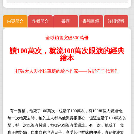
內容簡介
作者簡介
書摘
書籍目錄
詳細資料
全球銷售突破300萬冊
讀
100
萬次，就流
100
萬次眼淚的經典
繪本
打破大人與小孩藩籬的繪本作家——佐野洋子代表作
有一隻貓，他死了
100
萬次，也活了
100
萬次，有
100
萬個人愛過他。
每一次牠死去時，牠的主人都為他哭得很傷心，但這隻活了
100
萬次的
貓，卻一次也沒有哭過，牠從來都沒有愛過誰。有一次，牠成了一隻
真正的野貓，自由自在地過日子，享受其他貓咪的仰慕，直到牠終於