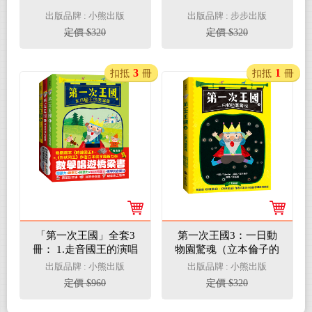
出版品牌 : 小熊出版
出版品牌 : 步步出版
定價 $320
定價 $320
3
1
扣抵
冊
扣抵
冊
「第一次王國」全套3
第一次王國3：一日動
冊： 1.走音國王的演唱
物園驚魂（立本倫子的
會+2.超多草莓的盛宴
數學唱遊橋梁書）
出版品牌 : 小熊出版
出版品牌 : 小熊出版
+3.一日動物園驚魂（立
定價 $960
定價 $320
本倫子的數學唱遊橋梁
書）