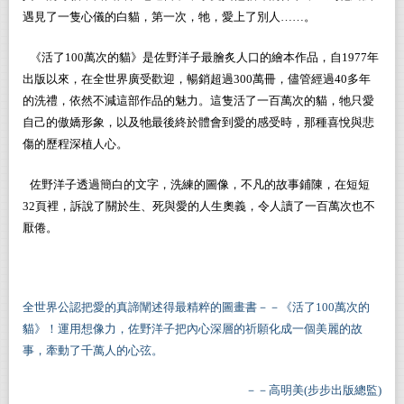
遇見了一隻心儀的白貓，第一次，牠，愛上了別人
……
。
《活了100萬次的貓》是佐野洋子最膾炙人口的繪本作品，自1977年
出版以來，在全世界廣受歡迎，暢銷超過300萬冊，儘管經過40多年
的洗禮，依然不減這部作品的魅力。這隻活了一百萬次的貓，牠只愛
自己的傲嬌形象，以及牠最後終於體會到愛的感受時，那種喜悅與悲
傷的歷程深植人心。
佐野洋子透過簡白的文字，洗練的圖像，不凡的故事鋪陳，在短短
32頁裡，訴說了
關於生、死與愛的人生奧義，令人讀了一百萬次也不
厭倦。
全世界公認把愛的真諦闡述得最精粹的圖畫書
－－《
活了
100
萬次的
貓
》
！運用想像力，佐野洋子把內心深層的祈願化成一個美麗的故
事，牽動了千萬人的心弦。
－－高明美(步步出版總監)