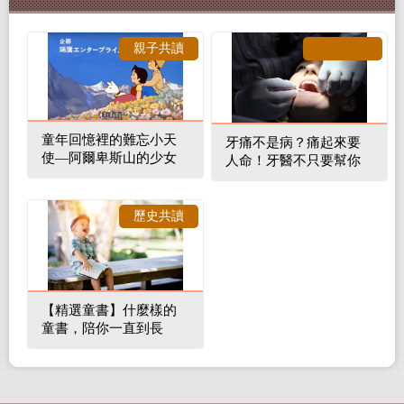
親子共讀
童年回憶裡的難忘小天
牙痛不是病？痛起來要
使—阿爾卑斯山的少女
人命！牙醫不只要幫你
補蛀牙，還要觀察口腔
裡的整體環境
歷史共讀
【精選童書】什麼樣的
童書，陪你一直到長
大！