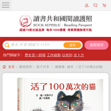
關於我們
近期新書
書籍搜尋
進階搜尋
主題閱讀
熱門關鍵字：
歷史是一群喵
工作細胞
以色列
吉卜力
出版專區
首頁
> 書籍搜尋 >
親子共享
>
圖畫書 / 繪本
> 活了100萬次的貓
會員專屬
會員儲值方案