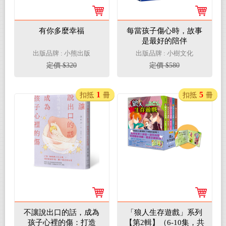
有你多麼幸福
每當孩子傷心時，故事
是最好的陪伴
出版品牌 : 小熊出版
出版品牌 : 小樹文化
定價 $320
定價 $580
1
5
扣抵
冊
扣抵
冊
不讓說出口的話，成為
「狼人生存遊戲」系列
孩子心裡的傷：打造
【第2輯】（6-10集，共