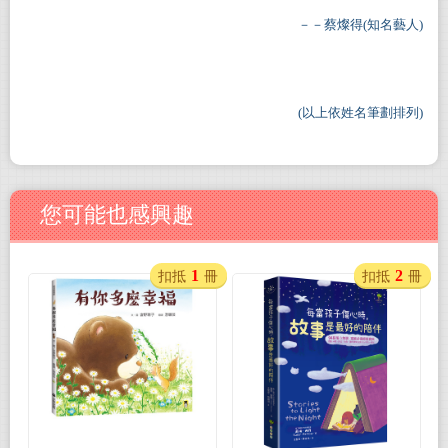
－－蔡燦得(知名藝人)
(
以上依姓名筆劃排列)
您可能也感興趣
1
2
扣抵
冊
扣抵
冊