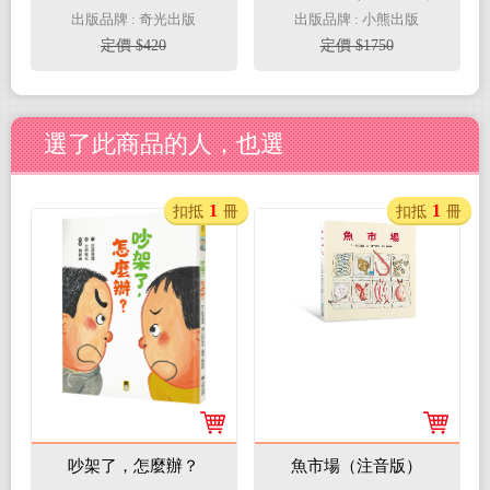
「媽媽的言語之碗」，
五冊，限量加贈「作繪
出版品牌 : 奇光出版
出版品牌 : 小熊出版
找回情緒餘裕，親子溝
者印簽小卡+心機狼人
定價 $420
定價 $1750
通更有愛
透明書籤2款」）
選了此商品的人，也選
1
1
扣抵
冊
扣抵
冊
吵架了，怎麼辦？
魚市場（注音版）