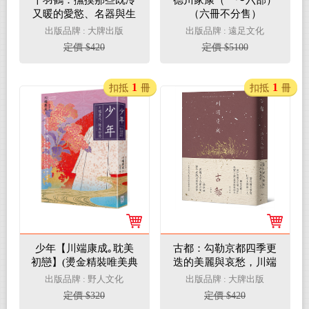
千羽鶴：撫摸那些既冷
德川家康（一〜六部）
又暖的愛慾、名器與生
（六冊不分售）
死，川端康成揉合悖德
出版品牌 : 大牌出版
出版品牌 : 遠足文化
與慾望的極致名作【精
定價 $420
定價 $5100
裝典藏版】
1
1
扣抵
冊
扣抵
冊
少年【川端康成｡耽美
古都：勾勒京都四季更
初戀】(燙金精裝唯美典
迭的美麗與哀愁，川端
藏版)
康成臻至成熟之境代表
出版品牌 : 野人文化
出版品牌 : 大牌出版
作【精裝典藏版】
定價 $320
定價 $420