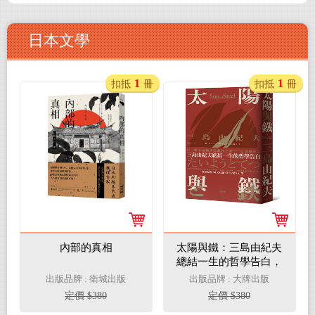
日本文學
1
1
扣抵
冊
扣抵
冊
內部的真相
太陽與鐵：三島由紀夫
總結一生的哲學告白，
獨家收錄三島文明論巨
出版品牌 : 衛城出版
出版品牌 : 大牌出版
作《行動學入門》【精
定價 $380
定價 $380
裝典藏版】