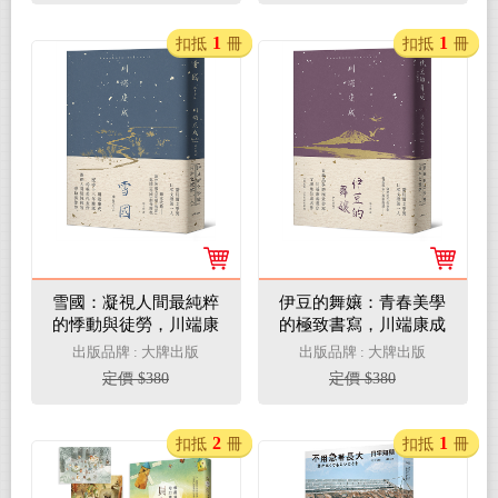
1
1
扣抵
冊
扣抵
冊
雪國：凝視人間最純粹
伊豆的舞孃：青春美學
的悸動與徒勞，川端康
的極致書寫，川端康成
成歷時13年雕琢的唯美
奠定文壇地位成名作
出版品牌 : 大牌出版
出版品牌 : 大牌出版
代表作【精裝典藏版】
【精裝典藏版】
定價 $380
定價 $380
2
1
扣抵
冊
扣抵
冊