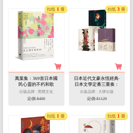
1
3
扣抵
冊
扣抵
冊
萬葉集：369首日本國
日本近代文豪永恆經典‧
民心靈的不朽和歌
日本文學定番三重奏：
金閣寺／伊豆的舞孃／
出版品牌 : 黑體文化
出版品牌 : 大牌出版
人間失格【精裝限定套
定價 $400
定價 $1120
書】
1
1
扣抵
冊
扣抵
冊