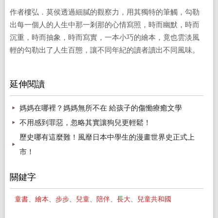
作者樓弘．莫侯透過細膩的觀察力，用其獨特的筆觸，勾勒
出每一個人的人生中那一剎那的心情寫照，時而幽默，時而
沉重，時而抽象，時而寫實，一本小巧的繪本，竟也雲淡風
輕的勾勒出了人生百態，讓不同年紀的讀者讀出不同風味
。
延伸閱讀
媽媽在哪裡？媽媽無所不在 給孩子的傷慟療癒文學
不用感到罪惡，忽略其實讓狗兒更輕鬆！
歷史哪有這麼難！風靡日本中學生的漫畫世界史正式上
市！
關鍵字
童書
、
繪本
、
步步
、
兒童
、
陪伴
、
長大
、
兒童共和國