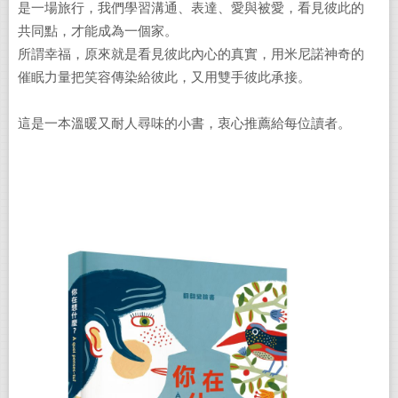
是一場旅行，我們學習溝通、表達、愛與被愛，看見彼此的
共同點，才能成為一個家。
所謂幸福，原來就是看見彼此內心的真實，用米尼諾神奇的
催眠力量把笑容傳染給彼此，又用雙手彼此承接。
這是一本溫暖又耐人尋味的小書，衷心推薦給每位讀者。