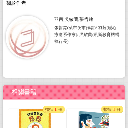
關於作者
羽茜,吳敏蘭,張哲銘
張哲銘(菜市夜市作者)/ 羽茜(暖心
療癒系作家)/ 吳敏蘭(凱斯教育機構
執行長)
相關書籍
1
1
扣抵
冊
扣抵
冊