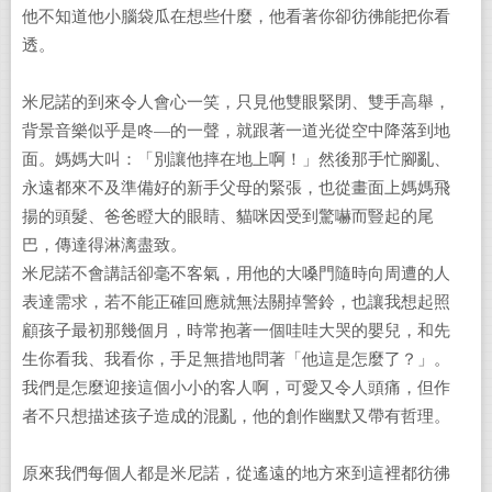
他不知道他小腦袋瓜在想些什麼，他看著你卻彷彿能把你看
透。
米尼諾的到來令人會心一笑，只見他雙眼緊閉、雙手高舉，
背景音樂似乎是咚—的一聲，就跟著一道光從空中降落到地
面。媽媽大叫：「別讓他摔在地上啊！」然後那手忙腳亂、
永遠都來不及準備好的新手父母的緊張，也從畫面上媽媽飛
揚的頭髮、爸爸瞪大的眼睛、貓咪因受到驚嚇而豎起的尾
巴，傳達得淋漓盡致。
米尼諾不會講話卻毫不客氣，用他的大嗓門隨時向周遭的人
表達需求，若不能正確回應就無法關掉警鈴，也讓我想起照
顧孩子最初那幾個月，時常抱著一個哇哇大哭的嬰兒，和先
生你看我、我看你，手足無措地問著「他這是怎麼了？」。
我們是怎麼迎接這個小小的客人啊，可愛又令人頭痛，但作
者不只想描述孩子造成的混亂，他的創作幽默又帶有哲理。
原來我們每個人都是米尼諾，從遙遠的地方來到這裡都彷彿