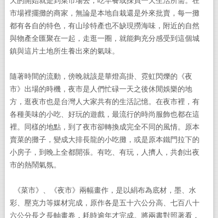
天的開始就是到菜市場去，吃早餐或採買一天生活所需。在
市場裡擺攤的商家，無論是本地自栽還是外來批賣，每一攤
都有各自的特色，有山珍特產也不缺現撈海味，附近的自然
與物產全匯聚在一起，走逛一圈，就能夠充分感受到這個城
鎮與這片土地所生養出來的氣味。
隨著時間的流動，傍晚就該是華燈高掛、霓虹閃爍的《夜
市》出場的時機，夜市是人們忙碌一天之後休閒娛樂的地
方，逛夜市也是台灣人大家共有的生活記憶。在夜市裡，有
各種美味的小吃、好玩的遊戲，最流行的時尚服飾也都在這
裡。同樣的地點，到了夜市卻轉換成完全不同的風情。原本
賣菜的攤子，變成大排長龍的小吃攤，或是原本鐵門拉下的
小房子，到晚上全都開張。有吃、有玩，人擠人，共創出夜
市的熱鬧氣氛。
《菜市》、《夜市》兩幅畫作，是以絹布為底材，墨、水
彩、壓克力等媒材完成，原作各是五十六公分高、七百八十
六公分長之長軸畫卷，耗時逾年才完成。將兩書對照著看，