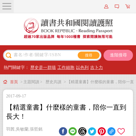
關於我們
近期新書
書籍搜尋
進階搜尋
主題閱讀
熱門關鍵字：
歷史是一群喵
工作細胞
以色列
吉卜力
出版專區
首頁
> 主題閱讀 >
歷史共讀
> 【精選童書】什麼樣的童書，陪你一直
會員專屬
2017-09-17
到長大！
會員儲值方案
【精選童書】什麼樣的童書，陪你一直到
長大！
羽茜,吳敏蘭,張哲銘