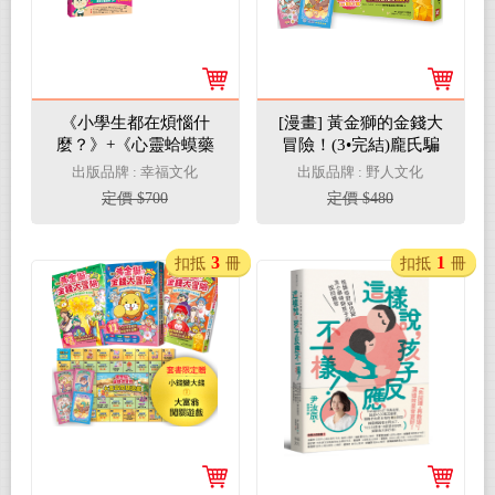
《小學生都在煩惱什
[漫畫] 黃金獅的金錢大
麼？》+《心靈蛤蟆藥
冒險！(3•完結)龐氏騙
局》【孩子的心事有人
局？我才不上當：我在
出版品牌 : 幸福文化
出版品牌 : 野人文化
懂：SEL情緒成長套
異世界的錢錢升級任
定價 $700
定價 $480
書】
務，成為真正有錢人的
最終試煉【守財力+花
錢力Lv UP】（附★賺
3
1
扣抵
冊
扣抵
冊
錢小高手．角色對戰牌
卡4張）