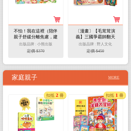
不怕！我在這裡（陪伴
〔漫畫〕【毛茸茸演
親子舒緩分離焦慮，建
義】三國爭霸帥翻天
立【SEL社會情緒學習
(2)：關羽獅，過五關斬
出版品牌 : 小熊出版
出版品牌 : 野人文化
力】）
六將(附✦逐鹿天下「限
定價 $370
定價 $450
定」英雄戰鬥卡４張）
家庭親子
MORE
2
1
扣抵
冊
扣抵
冊