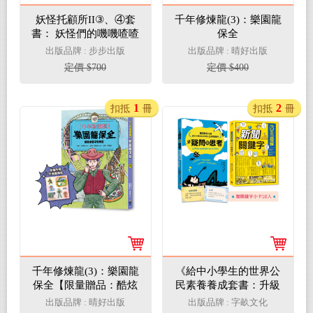
妖怪托顧所II③、④套
千年修煉龍(3)：樂園龍
書： 妖怪們的嘰嘰喳喳
保全
／久藏家的陌生訪客
出版品牌 : 步步出版
出版品牌 : 晴好出版
定價 $700
定價 $400
1
2
扣抵
冊
扣抵
冊
千年修煉龍(3)：樂園龍
《給中小學生的世界公
保全【限量贈品：酷炫
民素養養成套書：升級
龍光一閃貼】
內在價值、外在視野的
出版品牌 : 晴好出版
出版品牌 : 字畝文化