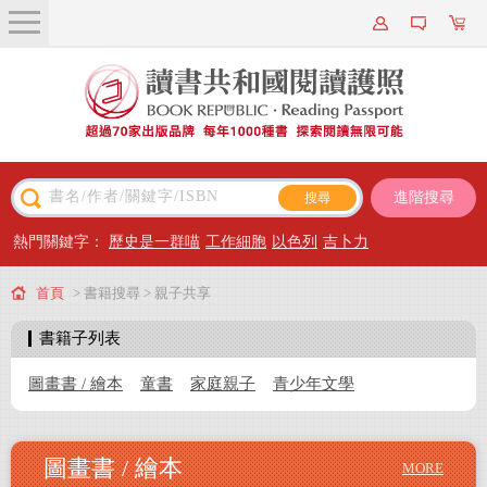
關於我們
近期新書
書籍搜尋
進階搜尋
主題閱讀
熱門關鍵字：
歷史是一群喵
工作細胞
以色列
吉卜力
出版專區
首頁
> 書籍搜尋 > 親子共享
會員專屬
書籍子列表
會員儲值方案
圖畫書 / 繪本
童書
家庭親子
青少年文學
圖畫書 / 繪本
MORE