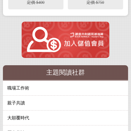
關鍵字》（共二冊）(限
定價 $400
定價 $750
量贈關鍵字小卡10入)
主題閱讀社群
職場工作術
親子共讀
大顛覆時代