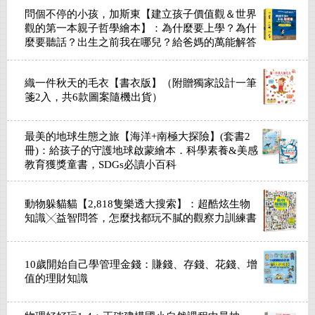
問個不停的小孩，加斯東【建立孩子價值觀＆世界
觀的第一本親子哲學繪本】：為什麼要上學？為什
麼要聽話？出生之前我在哪兒？給爸媽的萬能解答
書（3~12歲）
織一件秋天的毛衣【書衣版】（附贈獨家設計一筆
箋2入，共6款圖案隨機出貨）
最美的地球生態之旅【海洋+南極大探險】(套書2
冊)：給孩子的守護地球啟蒙繪本．科學素養&美感
教育獲獎童書，SDGs必讀小百科
動物躲貓貓【2,818隻樂透大搜索】：超酷炫生物
知識╳益智問答，怎麼找都玩不膩的觀察力訓練書
10歲開始自己學管理金錢：賺錢、存錢、花錢、增
值的理財知識