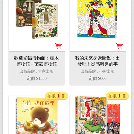
歡迎光臨博物館：樹木
我的未來探索圖鑑：出
博物館＋菌菇博物館
發吧！從感興趣的事
【台灣獨家封面版】
物，找到自己的方向
出版品牌 : 大家出版
出版品牌 : 小熊出版
（兩冊套書）
定價 $1550
定價 $600
1
1
扣抵
冊
扣抵
冊