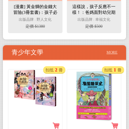
[漫畫] 黃金獅的金錢大
這樣說，孩子反應不一
冒險(3冊套書)：孩子必
樣！：爸媽面對幼兒期
學，理財×投資×遊戲故
及小學時期孩子的說話
出版品牌 : 野人文化
出版品牌 : 幸福文化
事，從小養成高財商FQ
練習，「先同理，再教
定價 $1380
定價 $500
小富翁【套書限定贈
導」，溝通效果會更
「小錢變大錢」大富翁
好！
闖關遊戲】附★角色對
戰牌卡12張
青少年文學
MORE
2
1
扣抵
冊
扣抵
冊