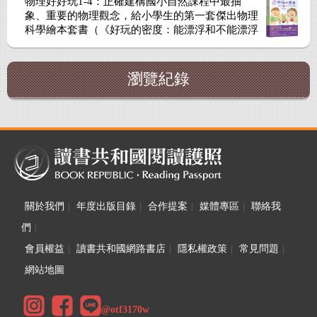
物理好好玩1-4：正確建構國小自然課程中最抽
象、重要的物理觀念，給小學生的第一套傑出物理
科學繪本套書（《好玩的密度：能漂浮和不能漂浮
的物體》+《好玩的光波：折射和反射》+《好玩的
磁性：相吸或相斥》+《好玩的機器原理：輪子、
槓桿、滑輪》）
瀏覽紀錄
關於我們
|
年度出版目錄
|
合作提案
|
媒體專區
|
聯絡我
們
|
會員權益
|
讀書共和國網路書店
|
隱私權政策
|
常見問題
|
網站地圖
@otf3170w