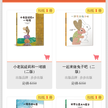
1
1
扣抵
冊
扣抵
冊
小老鼠緹莉和一堵牆
一起來做兔子吧（二
（二版）
版）
出版品牌 : 步步出版
出版品牌 : 步步出版
定價 $350
定價 $350
1
1
扣抵
冊
扣抵
冊