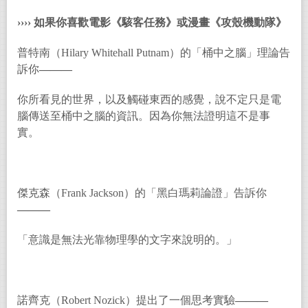
››››
如果你喜歡電影《駭客任務》或漫畫《攻殼機動隊》
普特南（Hilary Whitehall Putnam）的「
桶中之腦」理論告
訴你
———
你所看見的世界，以及觸碰東西的感覺，說不定只是電
腦傳送至桶中之腦的資訊。因為你無法證明這不是事
實。
傑克森（Frank Jackson）的「黑白瑪莉論證」告訴你
———
「意識是無法光靠物理學的文字來說明的。」
諾齊克（Robert Nozick）提出了一個思考實驗
———