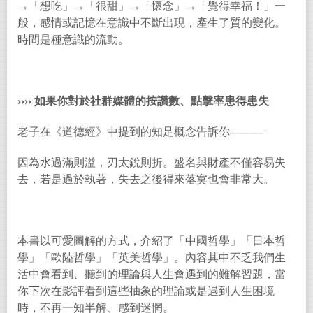
→「想吃」→「很甜」→「懷念」→「覺得幸福！」一
般，感情或記憶在意識中不斷出現，產生了質的變化。
時間是種意識的流動。
››››
如果你對於社群媒體的按讚數、點擊率患得患失
老子在《道德經》中提到的知足概念告訴你
———
因為水過滿則溢，刃太銳則折。盛名與財產不僅容易失
去，若是過於執著，失去之後得來落寞也會非常大。
本書以可愛圖解的方式，介紹了「中國哲學」「日本哲
學」「歐陸哲學」「英美哲學」。內容其中不乏我們生
活中會看到、聽到的理論與人生會遇到的難解習題，當
你下次在影評看到這些抽象的理論或是遇到人生困境
時，不再一知半解、感到迷惘。