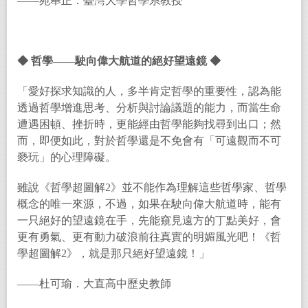
——苑舉正．臺灣大學哲學系教授
◆
哲學——駛向偉大航道的絕好望遠鏡
◆
「愛好探求知識的人，多半肯定哲學的重要性，認為能
透過哲學增進思考、分析與討論議題的能力，而當生命
遭遇困頓、挫折時，更能經由哲學能夠找尋到出口；然
而，即便如此，對於哲學還是不免會有「可遠觀而不可
褻玩」的心理障礙。
雖說《哲學超圖解2》並不能作為理解這些哲學家、哲學
概念的唯一來源，不過，如果在駛向偉大航道時，能有
一只絕好的望遠鏡在手，先能窺見遠方的丁點美好，會
更有勇氣、更有動力破浪前往真實的明媚風光吧！《哲
學超圖解2》，就是那只絕好望遠鏡！」
——杜可瑜．大直高中歷史教師