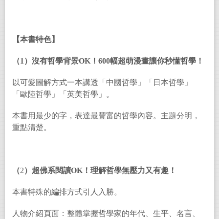
【本書特色】
（1）沒有哲學背景OK！600幅超萌漫畫讓你秒懂哲學！
以可愛圖解方式一本講透「中國哲學」「日本哲學」
「歐陸哲學」「英美哲學」。
本書用最少的字，表達最豐富的哲學內容。主題分明，
重點清楚。
（
2
）超佛系閱讀OK！理解哲學無壓力又有趣！
本書特殊的編排方式引人入勝。
人物介紹頁面：整體掌握哲學家的年代、生平、名言、