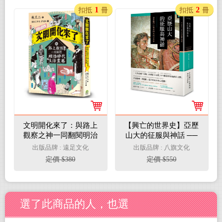
1
2
扣抵
冊
扣抵
冊
文明開化來了：與路上
【興亡的世界史】亞歷
觀察之神一同翻閱明治
山大的征服與神話 ──
時代的生活畫卷
非希臘中心視角的東西
出版品牌 : 遠足文化
出版品牌 : 八旗文化
方世界
定價 $380
定價 $550
選了此商品的人，也選