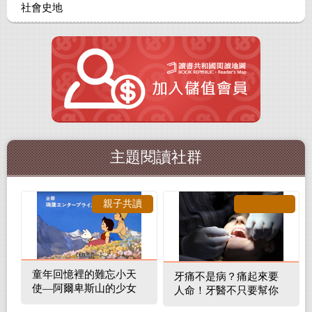
社會史地
主題閱讀社群
親子共讀
童年回憶裡的難忘小天
牙痛不是病？痛起來要
使—阿爾卑斯山的少女
人命！牙醫不只要幫你
補蛀牙，還要觀察口腔