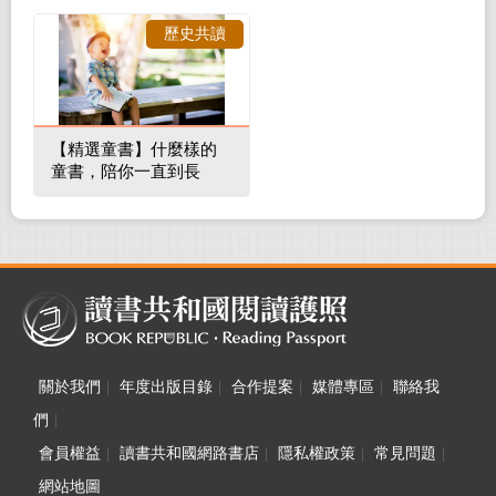
裡的整體環境
歷史共讀
【精選童書】什麼樣的
童書，陪你一直到長
大！
關於我們
|
年度出版目錄
|
合作提案
|
媒體專區
|
聯絡我
們
|
會員權益
|
讀書共和國網路書店
|
隱私權政策
|
常見問題
|
網站地圖