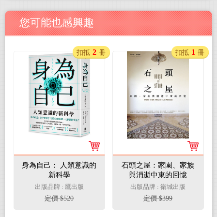
您可能也感興趣
2
1
扣抵
冊
扣抵
冊
身為自己： 人類意識的
石頭之屋：家園、家族
新科學
與消逝中東的回憶
出版品牌 : 鷹出版
出版品牌 : 衛城出版
定價 $520
定價 $399