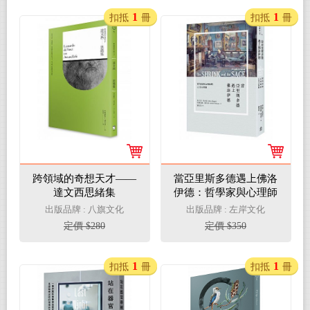
1
1
扣抵
冊
扣抵
冊
跨領域的奇想天才——
當亞里斯多德遇上佛洛
達文西思緒集
伊德：哲學家與心理師
的人生小客廳
出版品牌 : 八旗文化
出版品牌 : 左岸文化
定價 $280
定價 $350
1
1
扣抵
冊
扣抵
冊