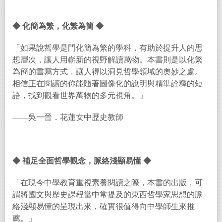
◆
化簡為繁，化繁為簡
◆
「如果說哲學是門化簡為繁的學科，有助於提升人的思
想層次，讓人用嶄新的視野解讀萬物。本書則是以化繁
為簡的書寫方式，讓人得以洞見哲學領域的奧妙之處。
相信正在閱讀的你能隨著圖像化的說明與精準詮釋的短
語，找到觀看世界萬物的多元視角。」
——吳一晉．花蓮女中歷史教師
◆
補足全面哲學觀念，脈絡淺顯易懂
◆
「在現今中學教育重視素養閱讀之際，本書的出版，可
謂將國文與歷史課程當中常提及的東西哲學家思想的脈
絡淺顯易懂的呈現出來，確實很值得向中學師生來推
薦。」