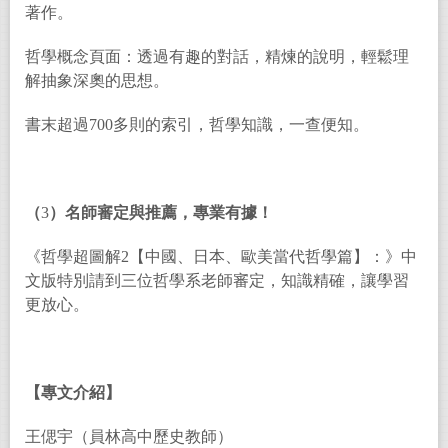
著作。
哲學概念頁面：透過有趣的對話，精煉的說明，輕鬆理
解抽象深奧的思想。
書末超過700多則的索引，哲學知識，一查便知。
（
3
）名師審定與推薦，專業有據！
《哲學超圖解2【中國、日本、歐美當代哲學篇】：》中
文版特別請到三位哲學系老師審定，知識精確，讓學習
更放心。
【專文介紹】
王偲宇（員林高中歷史教師）