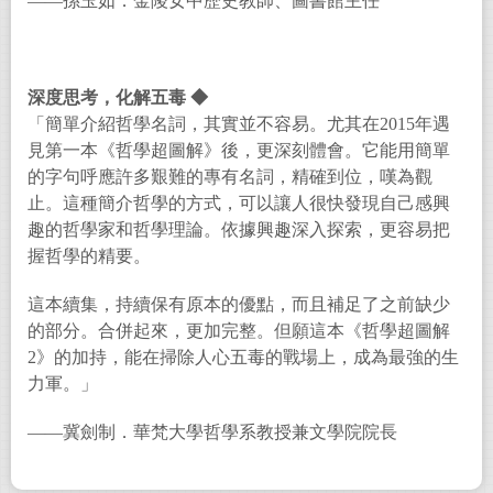
——孫玉如．金陵女中歷史教師、圖書館主任
深度思考，化解五毒 ◆
「簡單介紹哲學名詞，其實並不容易。尤其在2015年遇
見第一本《哲學超圖解》後，更深刻體會。它能用簡單
的字句呼應許多艱難的專有名詞，精確到位，嘆為觀
止。這種簡介哲學的方式，可以讓人很快發現自己感興
趣的哲學家和哲學理論。依據興趣深入探索，更容易把
握哲學的精要。
這本續集，持續保有原本的優點，而且補足了之前缺少
的部分。合併起來，更加完整。但願這本《哲學超圖解
2》的加持，能在掃除人心五毒的戰場上，成為最強的生
力軍。」
——冀劍制．華梵大學哲學系教授兼文學院院長