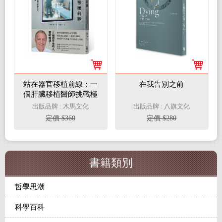
站在器官移植前線：一
在我告別之前
個肝臟移植醫師挑戰極
限、修復生命、見證醫
出版品牌 : 木馬文化
出版品牌 : 八旗文化
療突破的現場故事
定價 $360
定價 $280
書籍類別
哲學思潮
科學百科