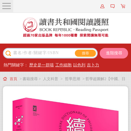
關於我們
近期新書
書籍搜尋
進階搜尋
主題閱讀
熱門關鍵字：
歷史是一群喵
工作細胞
以色列
吉卜力
出版專區
首頁
> 書籍搜尋 >
人文科普
>
哲學思潮
> 哲學超圖解2【中國、日
會員專屬
本、歐美當代哲學篇】：中西72哲人x 190哲思，600幅可愛漫畫秒懂深奧哲
會員儲值方案
學，讓靈魂更自由！