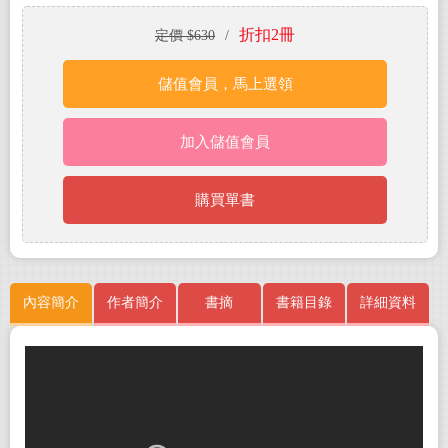
折扣2冊
定價 $630
/
儲值會員，馬上選領
加入儲值會員
購買單書
內容簡介
作者簡介
書摘
書籍目錄
詳細資料