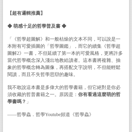
【超有邏輯推薦】
◆
萌感十足的哲學普及書
◆
「《哲學超圖解》和一般枯燥的文本不同，可以說是一
本附有可愛插圖的「哲學圖鑑」，而它的續集《哲學超
圖解2》一書，不但延續了第一本的可愛風格，更將許多
當代哲學概念深入淺出地教給讀者。這本書將複雜、抽
象的哲學概念轉為圖像，再搭配文字說明，不但能輕鬆
閱讀，而且不失哲學思辯的趣味。
我不敢說這本書是多偉大的哲學書籍，但它絕對是你必
須收藏的哲普書籍之一。原因是：
你有看過這麼萌的哲
學書嗎？
」
——哲學蟲．哲學Youtube頻道《哲學蟲》