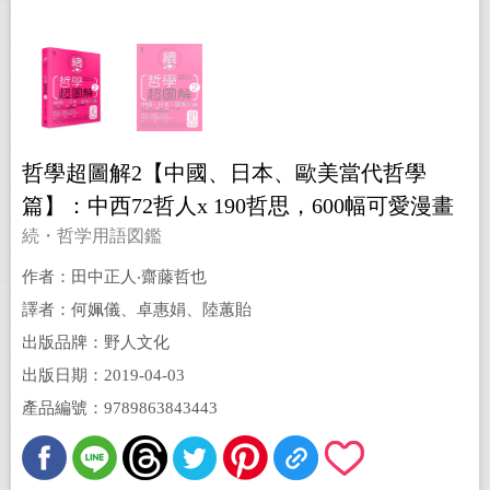
哲學超圖解2【中國、日本、歐美當代哲學
篇】：中西72哲人x 190哲思，600幅可愛漫畫
秒懂深奧哲學，讓靈魂更自由！
続・哲学用語図鑑
作者：田中正人‧齋藤哲也
譯者：何姵儀、卓惠娟、陸蕙貽
出版品牌：野人文化
出版日期：2019-04-03
產品編號：9789863843443