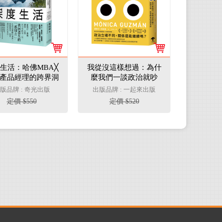
生活：哈佛MBA╳
我從沒這樣想過：為什
產品經理的跨界洞
麼我們一談政治就吵
AI時代的感官重啟
翻？跨越立場、修復關
版品牌 : 奇光出版
出版品牌 : 一起來出版
與人生設計
係的溝通指南
定價 $550
定價 $520