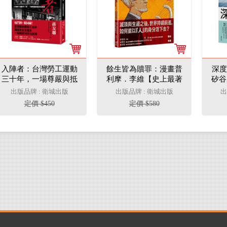
入陣者：台灣勞工運動
餘生皆為贖罪：漫畫普
深度
三十年，一場尊嚴與抵
利摩．李維【史上最著
矽谷
抗的對話
名集中營倖存者的生命
察，
出版品牌 : 衛城出版
出版品牌 : 衛城出版
出
故事】
定價 $450
定價 $580