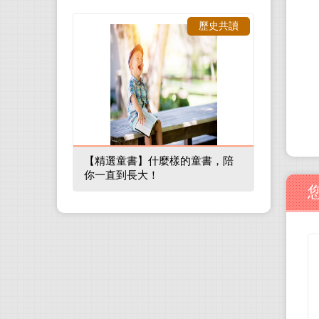
歷史共讀
【精選童書】什麼樣的童書，陪
你一直到長大！