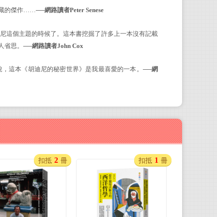
藏的傑作……
──
網路讀者Peter Senese
迪尼這個主題的時候了。這本書挖掘了許多上一本沒有記載
人省思。──
網路讀者John Cox
說，這本《胡迪尼的秘密世界》是我最喜愛的一本。──
網
2
1
扣抵
冊
扣抵
冊