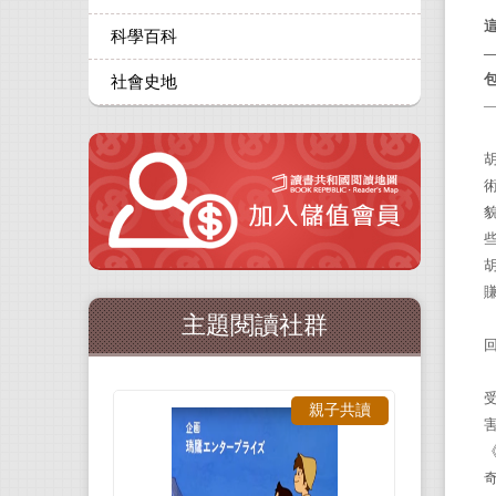
科學百科
社會史地
術
主題閱讀社群
親子共讀