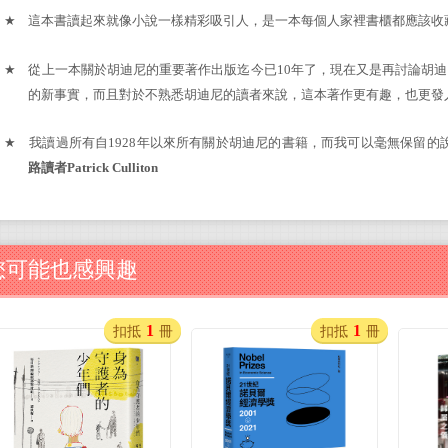
★
這本書讀起來就像小說一樣精彩吸引人，是一本每個人家裡書櫃都應該收
★
從上一本關於胡迪尼的重要著作出版迄今已10年了，現在又是再討論胡
的新事實，而且對於不熟悉胡迪尼的讀者來說，這本著作更有趣，也更發
★
我讀過所有自1928年以來所有關於胡迪尼的書籍，而我可以毫無保留的
路讀者Patrick Culliton
您可能也感興趣
1
1
扣抵
冊
扣抵
冊