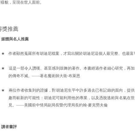
實樣貌，呈現在世人面前。
得獎推薦
媒體與名人推薦
★
作者顯然蒐羅所有胡迪尼檔案，才寫出關於胡迪尼這個人最完整、也最富
★
這是一部令人讚嘆、甚至感到鼓舞的著作。本書經過作者細心研究，再加
的傳奇不滅。——著名魔術師大衛‧布萊恩
★
兩位作者收集到的證據，對胡迪尼生平中許多過去已有記錄的面向，提供
趣而嶄新的可能性：胡迪尼可能利用他的專業，以及憑脫逃術與名氣在世
見。——美國前中情局副局長暨代理局長約翰‧麥克勞夫倫
讀者書評