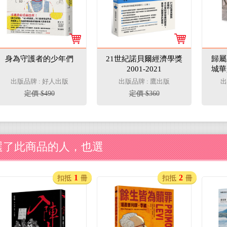
身為守護者的少年們
21世紀諾貝爾經濟學獎
歸屬
2001-2021
城華
出版品牌 : 好人出版
出版品牌 : 鷹出版
出
定價 $490
定價 $360
選了此商品的人，也選
1
2
扣抵
冊
扣抵
冊