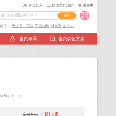
會員登入
儲值我的護照
選領車
進階
搜尋
關鍵字：
歷史是一群喵
工作細胞
以色列
吉卜力
會員專屬
會員儲值方案
st Superhero
折扣1冊
定價 $420
/