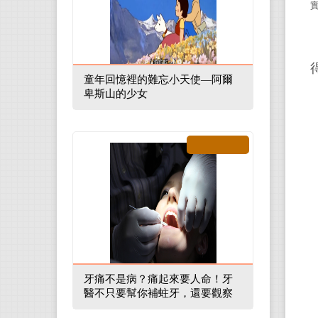
童年回憶裡的難忘小天使—阿爾
卑斯山的少女
牙痛不是病？痛起來要人命！牙
醫不只要幫你補蛀牙，還要觀察
口腔裡的整體環境