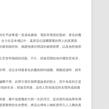
威廉‧
Ce
魔術
霍華‧
恩（D
的生平故事還一直成為書籍、電影與電視的題材。著名的魔
loman），合力在這本傳記中，還原這位謎團重重的男人的真實面
的最危險特技、揭露他擔任間諜的祕密經歷，以及他死後那
吳妍
希臘
上芝加哥報紙的頭版。不久，胡迪尼開始為外國皇室表演，
間，這位全球最著名的魔術師到德國、俄國巡迴時，經常
圈子裡。此舉引發狂熱降靈論者的怒火，其中為首的正是
害他的生命；胡迪尼死後，這些人對胡迪尼的名聲與成就傷
刺激，書中追蹤魔術大師一生的浮沉，從赤貧到成為舉世傳
虛實難辨的生命歷程，將這位傳奇人物私密而引人入勝的真