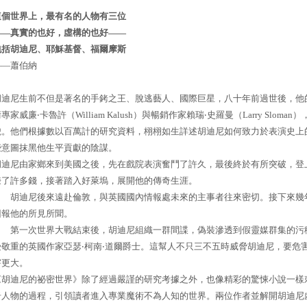
這個世界上，最有名的人物有三位
——真實的也好，虛構的也好——
包括胡迪尼、耶穌基督、福爾摩斯
——蕭伯納
胡迪尼生前不但是著名的手銬之王、脫逃藝人、國際巨星，八十年前過世後，他
專家威廉‧卡魯許（William Kalush）與暢銷作家賴瑞‧史羅曼（Larry S
貌。他們根據數以百萬計的研究資料，栩栩如生詳述胡迪尼如何致力於表演史上
些意圖抹黑他生平貢獻的陰謀。
胡迪尼由家鄉來到美國之後，先在戲院表演奮鬥了許久，最後終於有所突破，登
賺了許多錢，接著踏入好萊塢，展開他的傳奇生涯。
胡迪尼後來遠赴倫敦，與英國國內情報處未來的主事者往來密切。接下來幾年
回報他的所見所聞。
第一次世界大戰結束後，胡迪尼組織一群間諜，偽裝滲透到假靈媒群集的污穢
受敬重的英國作家亞瑟‧柯南‧道爾爵士。這幫人不只三不五時威脅胡迪尼，要危
害更大。
《胡迪尼的祕密世界》除了經過嚴謹的研究考據之外，也像精彩的驚悚小說一樣
奇人物的過程，引領讀者進入專業魔術不為人知的世界。兩位作者並解開胡迪尼