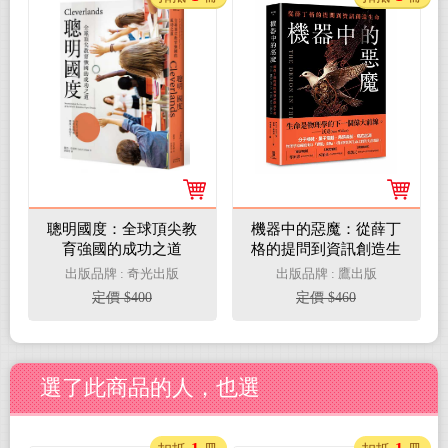
聰明國度：全球頂尖教
機器中的惡魔：從薛丁
育強國的成功之道
格的提問到資訊創造生
命
出版品牌 : 奇光出版
出版品牌 : 鷹出版
定價 $400
定價 $460
選了此商品的人，也選