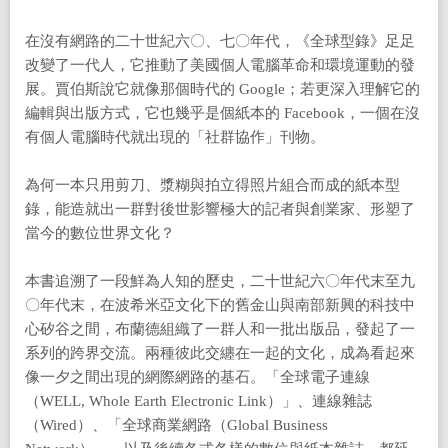
在沒有網路的二十世紀六〇、七〇年代，《全球型錄》足足
改變了一代人，它推動了美國個人電腦革命和環境運動的發
展。賈伯斯說它就像那個時代的 Google；若更深入理解它的
編輯與出版方式，它也幾乎是個紙本的 Facebook，一個在沒
有個人電腦時代就出現的「社群協作」刊物。
為何一本只用剪刀、漿糊與拍立得照片組合而成的紙本型
錄，能造就出一群對後世影響極大的記者與創業家、形塑了
當今的數位世界文化？
本書追溯了一段鮮為人知的歷史，二十世紀六〇年代末至九
〇年代末，在波希米亞文化下的舊金山與南部新興的科技中
心矽谷之間，布蘭德組織了一群人和一批出版品，發起了一
系列的跨界交流。兩種彼此交纏在一起的文化，成為看起來
像一夕之間出現的網際網路的基石。「全球電子連線
（WELL, Whole Earth Electronic Link）」、連線雜誌
（Wired）、「全球商業網路（Global Business