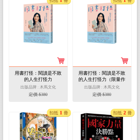
1
1
扣抵
冊
扣抵
冊
用書打怪：閱讀是不敗
用書打怪：閱讀是不敗
的人生打怪力
的人生打怪力（限量作
者親簽版）
出版品牌 : 木馬文化
出版品牌 : 木馬文化
定價 $380
定價 $380
1
2
扣抵
冊
扣抵
冊