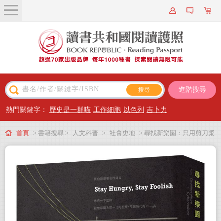
關於我們
近期新書
書籍搜尋
進階搜尋
主題閱讀
熱門關鍵字：
歷史是一群喵
工作細胞
以色列
吉卜力
出版專區
首頁
> 書籍搜尋 >
人文科普
>
社會史地
> 尋找新樂園：只用剪刀漿
會員專屬
糊，超越谷歌與臉書的《全球型錄》出版神話
會員儲值方案