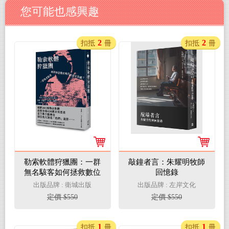
您可能也感興趣
2
2
扣抵
冊
扣抵
冊
勒索軟體狩獵團：一群
敲鐘者言：朱耀明牧師
無名駭客如何拯救數位
回憶錄
時代的資安危機？
出版品牌 : 衛城出版
出版品牌 : 左岸文化
定價 $550
定價 $550
1
1
扣抵
冊
扣抵
冊