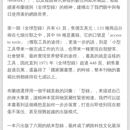
Network）」，以及後續各式各樣的數位與紙本雜誌，都延
續著布蘭德與《全球型錄》的精神，建構出了我們眼中與每
日使用著的網路世界。
第一期《全球型錄》共有 61 頁，售價五美元；133 種商品分
佈在七個分類之中，其中 98 種是書籍。它的口號是「access
to tools」（獲取工具的途徑），更進一步的說，則是「小型
工具帶來一種完成工作的方法，也帶來一種實現自我變革、
社會變革、最終實現世界變革的途徑」，書真的就是這樣的
工具，因此直到 1971 年《全球型錄》超過 448 頁、銷售量
超過百萬，還贏得了「國家圖書獎」的時候，整本刊物的書
籍比例都維持在七成以上。
布蘭德選擇用一個平鋪直敘的詞彙：「型錄」，來描述自己
的偉大事業，讓精神本質與物質屬性緊密相連。我們可以從
本書看到這個構想是如何一步步落實，打造出即使到現在都
毫不落伍、甚至很難超越的出版模式。
一本只出版了六期的紙本型錄，最終成了網路科技文化最深