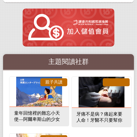
主題閱讀社群
親子共讀
童年回憶裡的難忘小天
牙痛不是病？痛起來要
使—阿爾卑斯山的少女
人命！牙醫不只要幫你
補蛀牙，還要觀察口腔
裡的整體環境