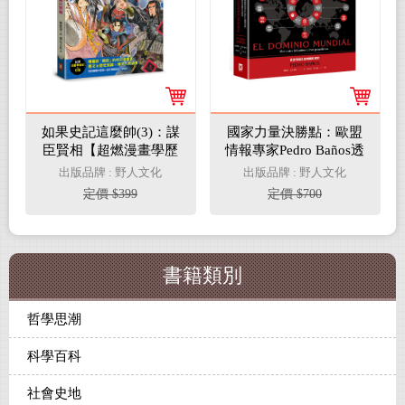
如果史記這麼帥(3)：謀
國家力量決勝點：歐盟
臣賢相【超燃漫畫學歷
情報專家Pedro Baños透
史+成語】
視全球，地緣政治必備
出版品牌 : 野人文化
出版品牌 : 野人文化
生存指南
定價 $399
定價 $700
書籍類別
哲學思潮
科學百科
社會史地