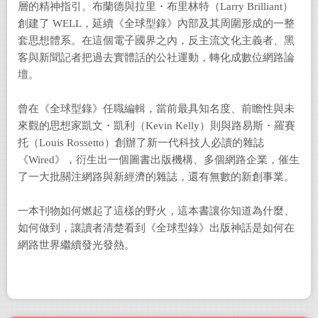
層的精神指引。布蘭德與拉里・布里林特（Larry Brilliant）
創建了 WELL，延續《全球型錄》內部及其周圍形成的一整
套思想體系。在這個電子國界之內，反主流文化主義者、黑
客與新聞記者把過去實體話的公社運動，轉化成數位網路論
壇。
曾在《全球型錄》任職編輯，當前最具知名度、前瞻性與未
來觀的思想家凱文・凱利（Kevin Kelly）則與路易斯・羅賽
托（Louis Rossetto）創辦了新一代科技人必讀的雜誌
《Wired》，衍生出一個圖書出版機構、多個網路企業，催生
了一大批關注網路與新經濟的雜誌，還有無數的新創事業。
一本刊物如何燃起了這樣的野火，這本書讓你知道為什麼、
如何做到，讓讀者清楚看到《全球型錄》出版神話是如何在
網路世界繼續發光發熱。