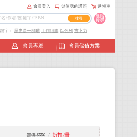
會員登入
儲值我的護照
選領車
進階
搜尋
關鍵字：
歷史是一群喵
工作細胞
以色列
吉卜力
會員專屬
會員儲值方案
折扣2冊
定價 $550
/