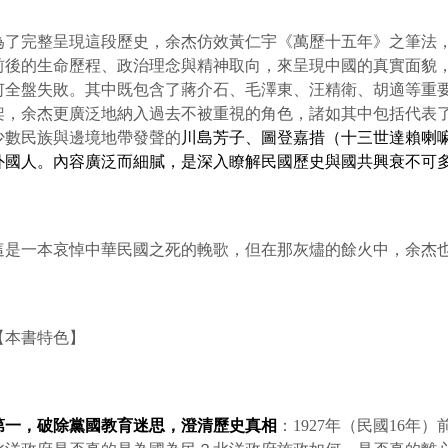
為了完整呈現這段歷史，余杰仿效黃仁宇《萬歷十五年》之筆法，挑
前後的生命歷程、政治理念與精神取向，來呈現中國的真實面貌
何全盤失敗。其中既包含了蔣介石、毛澤東、汪精衛、胡適等重
架，余杰更廣泛地納入過去不被重視的角色，諸如其中包括代表
少數民族與邊境地帶發聲的
川島芳子、圖登嘉措（十三世達賴喇
外國人。內容廣泛而細膩，是深入瞭解民國歷史與國共興衰不可
這是一本哀悼中華民國之死的輓歌，但在那灰燼的餘火中，余杰
【本書特色】
第一，破除黨國教育迷思，澄清歷史真相
：1927年（民國16