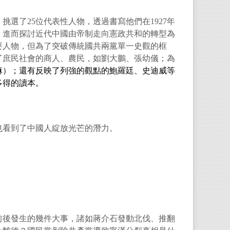
選了25位代表性人物，透過書寫他們在1927年
，進而探討近代中國由帝制走向憲政共和的轉型為
要人物，但為了突破傳統國共兩黨單一史觀的框
了庶民社會的商人、農民，如劉大鵬、張幼儀；為
嘛）；還有反映了列強的觀點的鮑羅廷、史迪威等
多得的讀本。
也看到了中國人綻放光芒的潛力。
年）前後發生的幾件大事，諸如蔣介石發動北伐、推翻