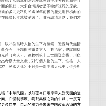
心離德？國民黨剷除共產黨導致寧漢分裂真相是什
片面的觀點，大多台灣讀者是不瞭解複雜的原貌。
新的多元史料對民國16年前後的歷史進行橫向的
在民國16年就被消滅了。唯有認清這點，我們才
裁，以25位當時人物的生平為稜鏡，透視時代無情
、蔣介石、汪精衛等重要文人、政治家，也試圖從
陳光甫（商人）、達賴喇嘛十三世圖登嘉措、川島
余杰考察大量文獻，對每個人物的生平、性格、人
927：民國之死》不只是一部中國近代史，也是對
主張「中華民國」以顛覆今日兩岸華人對民國的迷
一面。在體制隳壞、獨裁集權之前的中國，一度有
方更多自主、自治的權力是未來中國改革必須的方