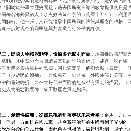
北洋政府是否真的是為國為民？北洋政府施政如何，是否真的離
麼？關於這些重大歷史問題，過去國民黨主導的教育提供的只是
中國著名海外異議人士余杰效法黃仁宇的《萬曆十五年》，利用最
剖面解析。他主張，真正能繼承中國民國的法統與理念的政權，早
能進一步對現今的國民黨與共產黨進行公平的評價。
第二，民國人物精彩點評，還原多元歷史面貌
：本書採取傳記體
的脈動。其中既包含台灣讀者耳熟能詳的梁啟超、胡適、張作霖
多元角度來看待當時的民國，因此涵蓋了一般劉大鵬（農民）、
芳子（少數民族領袖），與鮑羅廷、史迪威（外國使節）等等。
生中的關鍵轉折，與在大時代中面臨的無奈都有深刻的描寫。《1
歷史人物的悲歡榮辱、成王敗寇之深刻點評。
第三，
創造性破壞，從被忽視的角落尋找未來希望：
余杰一方面
思，但另一方面也在國民黨、共產黨統治前的中國看到了光明的
著欣欣向榮的公民社會。因此余杰也相信，採行聯邦制、賦予地