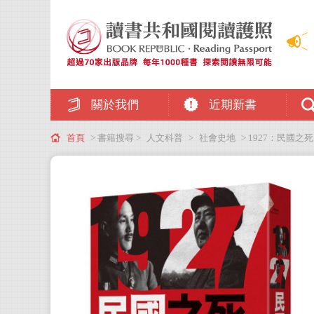
關於我們
近期新書
首頁
> 書籍搜尋 >
人文科普
>
社會史地
> 1927：民國之