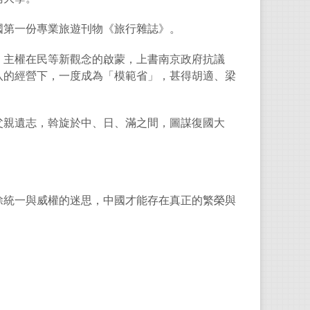
國第一份專業旅遊刊物《旅行雜誌》。
、主權在民等新觀念的啟蒙，上書南京政府抗議
八的經營下，一度成為「模範省」，甚得胡適、梁
父親遺志，斡旋於中、日、滿之間，圖謀復國大
除統一與威權的迷思，中國才能存在真正的繁榮與