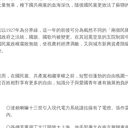
大量無辜，種下國共兩黨的血海深仇，隨後國民黨更效法了蘇聯
若以1927年為分界線，這一年的前後可分為截然不同的「兩個民
國政府之法統，國旗、國歌均被變更。在其冠冕堂皇的五院制當
國民黨政權腐敗無能，坐視農村經濟凋敝，又與城市新興資產階
陸。
然而，在國民黨、共產黨相繼掌權之前，短暫但蓬勃的自由氛圍
老百姓相對享有更多的自由，知識分子與愛國青年遂有施展抱負的空
◎達賴喇嘛十三世引入現代電力系統讓拉薩有了電燈。張作
內。
◎孫傳芳重用丁文江開發大上海，放手郭秉文在南京興辦東