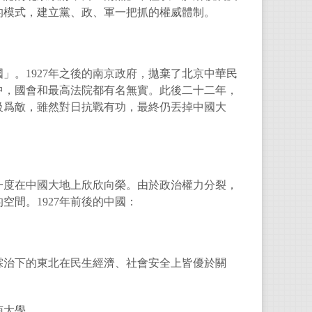
的模式，建立黨、政、軍一把抓的權威體制。
國」。1927年之後的南京政府，拋棄了北京中華民
中，國會和最高法院都有名無實。此後二十二年，
級爲敵，雖然對日抗戰有功，最終仍丟掉中國大
一度在中國大地上欣欣向榮。由於政治權力分裂，
間。1927年前後的中國：
霖治下的東北在民生經濟、社會安全上皆優於關
南大學。