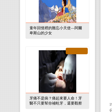
童年回憶裡的難忘小天使—阿爾
卑斯山的少女
牙痛不是病？痛起來要人命！牙
醫不只要幫你補蛀牙，還要觀察
口腔裡的整體環境