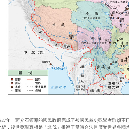
1927年，蔣介石領導的國民政府完成了被國民黨史觀學者歌頌
分析，後世發現真相是「北伐」推翻了當時合法且廣受世界各國