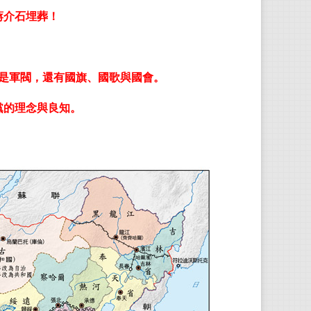
蔣介石埋葬！
19
了中
是軍閥，還有國旗、國歌與國會。
20
黨的理念與良知。
國共
值，
余杰
想史
名華
型時
世界