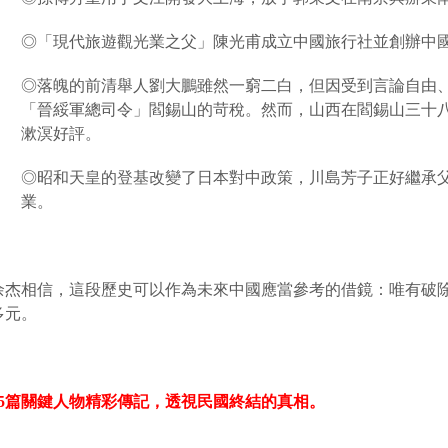
◎「現代旅遊觀光業之父」陳光甫成立中國旅行社並創辦中
◎落魄的前清舉人劉大鵬雖然一窮二白，但因受到言論自由
「晉綏軍總司令」閻錫山的苛稅。然而，山西在閻錫山三十
漱溟好評。
◎昭和天皇的登基改變了日本對中政策，川島芳子正好繼承
業。
余杰相信，這段歷史可以作為未來中國應當參考的借鏡：唯有破
多元。
5
篇關鍵人物精彩傳記，透視民國終結的真相。