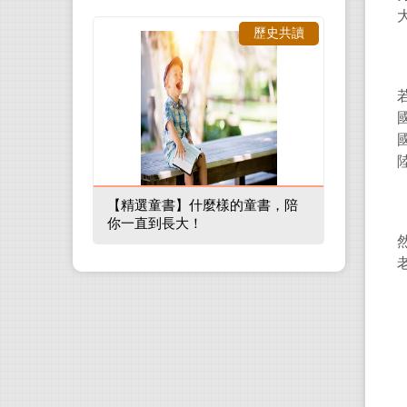
歷史共讀
【精選童書】什麼樣的童書，陪
你一直到長大！