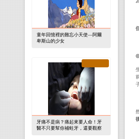
童年回憶裡的難忘小天使—阿爾
卑斯山的少女
牙痛不是病？痛起來要人命！牙
醫不只要幫你補蛀牙，還要觀察
口腔裡的整體環境