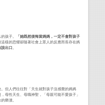
己的孩子。
「她既然後悔當媽媽，一定不會對孩子
但這樣的恐懼卻隨著社會上眾人的反應而長存在媽
敢說出口
。
決。但人們往往對「天生就對孩子沒感覺的媽媽
說，母性天生、母職神聖，「母親可能不愛孩子」
象的褻瀆。