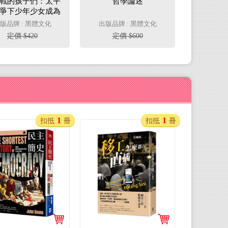
戰的孩子們：太平
哲學論述
爭下少年少女成為
士兵之路
版品牌 : 黑體文化
出版品牌 : 黑體文化
定價 $420
定價 $600
1
1
扣抵
冊
扣抵
冊