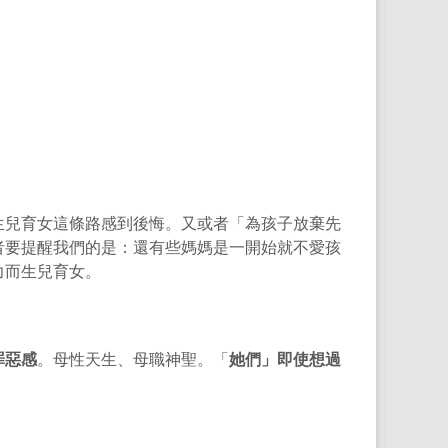
任教
樂隊
生兒育女這條路感到後悔。又或者「為孩子放棄先
者要提醒我們的是：還有些媽媽是一開始就不愛孩
力而生兒育女。
罪惡感
。母性天生、母職神聖。「
她們」即使想過