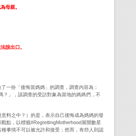
成為母親。
奧爾
，
奧爾
際以
無法說出口。
本
-
古
臨的
色列
做了一份「後悔當媽媽」的調查，調查內容為：
這位
嗎？」，該調查的受訪對象為當地的媽媽們，不
孩子
說意料之中？）的是，表示自己後悔成為媽媽的發
林佑
和觀點，以標籤
#RegrettingMotherhood
展開數星
這種事情不可以被允許和接受；然而，有些人則認