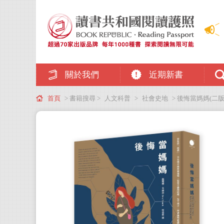
關於我們
近期新書
首頁
> 書籍搜尋 >
人文科普
>
社會史地
> 後悔當媽媽(二版