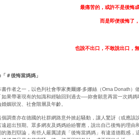
最痛苦的，或許不是後悔
而是即便後悔了
也說不出口，不敢說出口，
◎
「＃後悔當媽媽」
本書作者之一，
以色列社會學家奧爾娜
‧
多娜絲（
Orna Donath
）
「如果帶著現有的知識和經驗回到過去
──
妳會願意再當一次媽媽
論婚姻狀況、社會階層及年齡。
這個
調查亦在德國的社群網路意外掀起騷動，讓人驚訝（或應該
言遠超出預期。眾多網友及媽媽紛紛響應，說出自己後悔的理由
期的激烈辯論，有些人嚴厲譴責「後悔當媽媽」有違道德觀感，