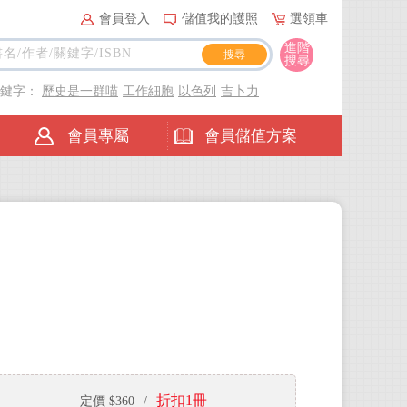
會員登入
儲值我的護照
選領車
進階
搜尋
關鍵字：
歷史是一群喵
工作細胞
以色列
吉卜力
會員專屬
會員儲值方案
折扣1冊
定價 $360
/