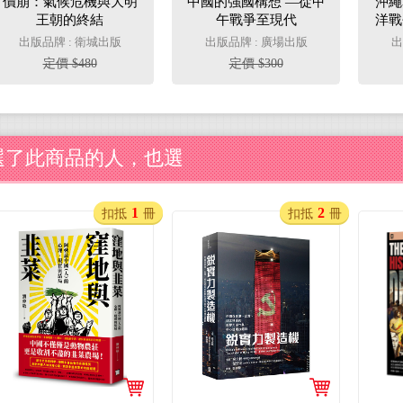
價崩：氣候危機與大明
中國的強國構想 —從甲
沖繩
王朝的終結
午戰爭至現代
洋戰
出版品牌 : 衛城出版
出版品牌 : 廣場出版
出
定價 $480
定價 $300
選了此商品的人，也選
1
2
扣抵
冊
扣抵
冊