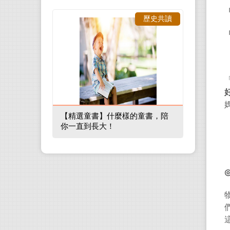
歷史共讀
【精選童書】什麼樣的童書，陪
你一直到長大！