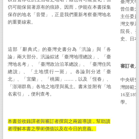
臺灣大
仍可能保留著原有的痕跡。因而，伊能在本書採集
曾任臺
保存的地名「音聲」，正是我們重新考察臺灣地名
主任委
的重要線索。
灣文學
院長、
史、日本
這部「辭典式」的臺灣史書分為「汎論」與「各
論」兩大部分。汎論綜述「臺灣地理總說」、「臺
灣地名考」、「臺灣政治沿革總說」、「臺灣住民
審訂者
╱
總說」、「土地慣行一斑」。各論則分述「臺
北」、「宜蘭」、「桃園」……，以及「恆春」、
中央研究
「澎湖群島」各地之地理與風土。書末並附有「地
灣師範大
名索引」，便利查考。
16
至
18
學。
本書並收錄譯者與審訂者撰寫之兩篇導讀，幫助讀
者理解本書之學術價值以及在今日的意義。