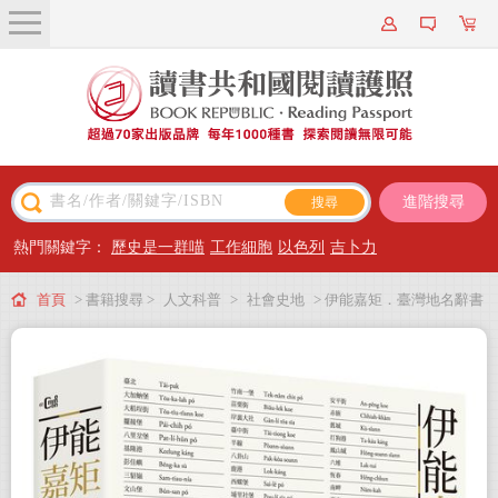
關於我們
近期新書
書籍搜尋
進階搜尋
主題閱讀
熱門關鍵字：
歷史是一群喵
工作細胞
以色列
吉卜力
出版專區
首頁
> 書籍搜尋 >
人文科普
>
社會史地
> 伊能嘉矩．臺灣地名辭書
會員專屬
會員儲值方案