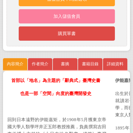
加入儲值會員
購買單書
內容簡介
作者簡介
書摘
書籍目錄
詳細資料
首部以「地名」為主題的「辭典式」臺灣史書
伊能嘉矩
也是一部「空間」向度的臺灣開發史
出生於
就讀岩
學，而
東京人類
回到日本遠野的伊能嘉矩，於
1908
年
5
月獲東京帝
國大學人類學坪井正五郎教授推薦，負責撰寫吉田
1895
年