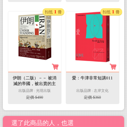
1
1
扣抵
冊
扣抵
冊
伊朗（二版）－－ 被消
愛：牛津非常短講011
滅的帝國，被出賣的主
權，被低估的革命，被
出版品牌 : 光現出版
出版品牌 : 左岸文化
詛咒的石油，以及今日
定價 $490
定價 $360
的－－伊朗。
選了此商品的人，也選