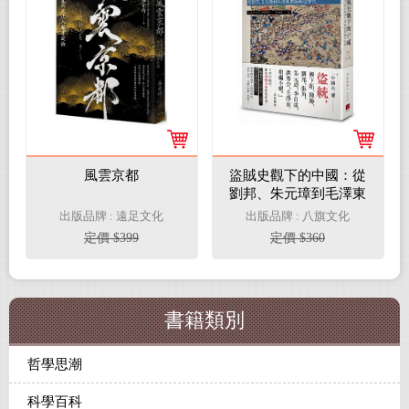
風雲京都
盜賊史觀下的中國：從
劉邦、朱元璋到毛澤東
的盜賊皇帝史
出版品牌 : 遠足文化
出版品牌 : 八旗文化
定價 $399
定價 $360
書籍類別
哲學思潮
科學百科