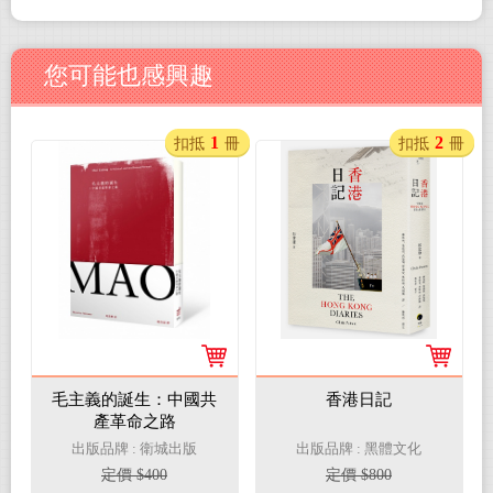
您可能也感興趣
1
2
扣抵
冊
扣抵
冊
毛主義的誕生：中國共
香港日記
產革命之路
出版品牌 : 衛城出版
出版品牌 : 黑體文化
定價 $400
定價 $800