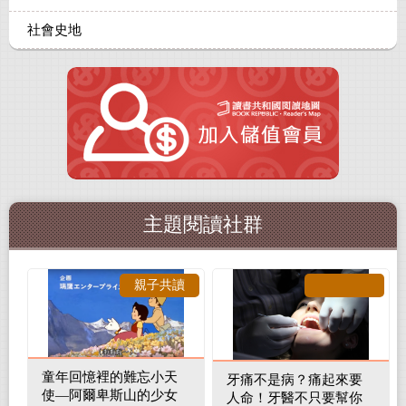
社會史地
主題閱讀社群
親子共讀
童年回憶裡的難忘小天
牙痛不是病？痛起來要
使—阿爾卑斯山的少女
人命！牙醫不只要幫你