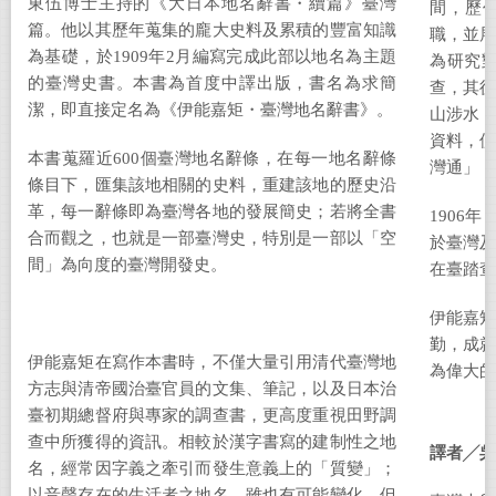
東伍博士主持的《大日本地名辭書・續篇》臺灣
間，歷
篇。他以其歷年蒐集的龐大史料及累積的豐富知識
職，並
為基礎，於
1909
年
2
月編寫完成此部以地名為主題
為研究
的臺灣史書。本書為首度中譯出版，書名為求簡
查，其
潔，即直接定名為《伊能嘉矩・臺灣地名辭書》。
山涉水
資料，
本書蒐羅近
600
個臺灣地名辭條，在每一地名辭條
灣通」，
條目下，匯集該地相關的史料，重建該地的歷史沿
革，每一辭條即為臺灣各地的發展簡史；若將全書
1906
年
合而觀之，也就是一部臺灣史，特別是一部以「空
於臺灣
間」為向度的臺灣開發史。
在臺踏查
伊能嘉
勤，成
伊能嘉矩在寫作本書時，不僅大量引用清代臺灣地
為偉大的
方志與清帝國治臺官員的文集、筆記，以及日本治
臺初期總督府與專家的調查書，更高度重視田野調
查中所獲得的資訊。相較於漢字書寫的建制性之地
譯者╱吳
名，經常因字義之牽引而發生意義上的「質變」；
以音聲存在的生活者之地名，雖也有可能變化，但