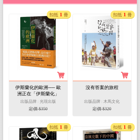
1
1
扣抵
冊
扣抵
冊
伊斯蘭化的歐洲── 歐
沒有答案的旅程
洲正在「伊斯蘭化」
嗎？這引起什麼樣的反
出版品牌 : 光現出版
出版品牌 : 木馬文化
彈？歐洲又如何因應？
定價 $350
定價 $320
1
1
扣抵
冊
扣抵
冊