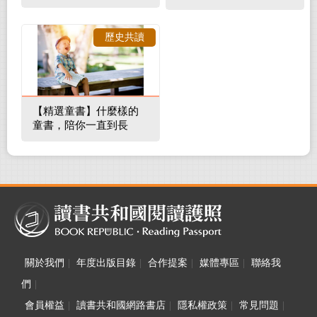
補蛀牙，還要觀察口腔
裡的整體環境
歷史共讀
【精選童書】什麼樣的
童書，陪你一直到長
大！
關於我們
|
年度出版目錄
|
合作提案
|
媒體專區
|
聯絡我
們
|
會員權益
|
讀書共和國網路書店
|
隱私權政策
|
常見問題
|