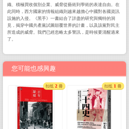
織、積極買收個別企業、威脅從藝術到學術的表達自由。在
此同時，西方國家的情報組織則越來越擔心中國對各國資訊
設施的入侵。《黑手》一書結合了詳盡的研究與獨特的洞
見，揭穿中國共產黨試圖顛覆世界的計畫，以及該黨對民主
所造成的威脅。我們已經忽略太多警訊，是時候要清醒過來
了。
您可能也感興趣
2
1
扣抵
冊
扣抵
冊