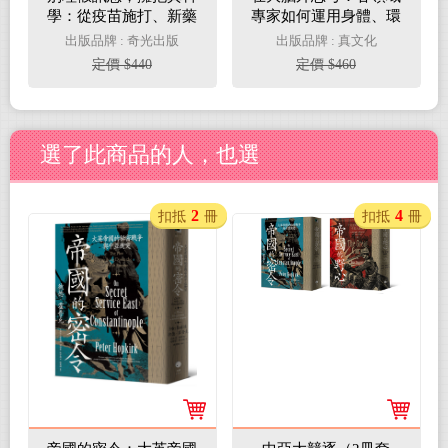
學：從疫苗施打、新藥
專家如何運用身體、環
開發、成癮問題、毒品
境、人際關係，打破只
出版品牌 : 奇光出版
出版品牌 : 真文化
合法化，到憂鬱症、安
靠大腦思考、決策、學
定價 $440
定價 $460
樂死、氣候變遷、科技
習、記憶的侷限
發展，15個當今人類面
臨最大挑戰的科學解決
方案
選了此商品的人，也選
2
4
扣抵
冊
扣抵
冊