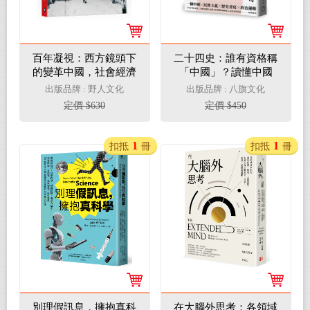
百年凝視：西方鏡頭下
二十四史：誰有資格稱
的變革中國，社會經濟
「中國」？讀懂中國
學家甘博1917～1932記
「正史」背後的政治操
出版品牌 : 野人文化
出版品牌 : 八旗文化
錄的歷史瞬間
作邏輯
定價 $630
定價 $450
1
1
扣抵
冊
扣抵
冊
別理假訊息，擁抱真科
在大腦外思考：各領域