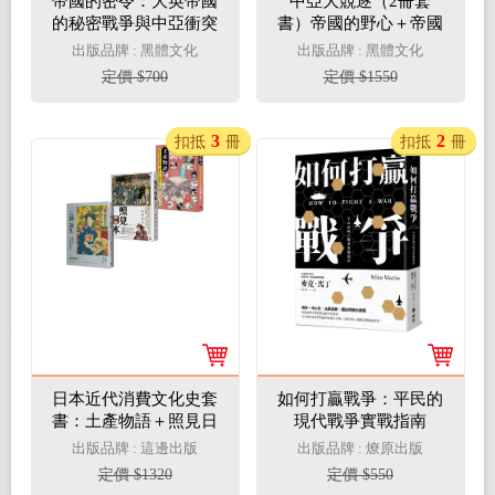
帝國的密令：大英帝國
中亞大競逐（2冊套
的秘密戰爭與中亞衝突
書）帝國的野心＋帝國
的密令
出版品牌 : 黑體文化
出版品牌 : 黑體文化
定價 $700
定價 $1550
3
2
扣抵
冊
扣抵
冊
日本近代消費文化史套
如何打贏戰爭：平民的
書：土產物語＋照見日
現代戰爭實戰指南
本＋三越誕生
出版品牌 : 這邊出版
出版品牌 : 燎原出版
定價 $1320
定價 $550