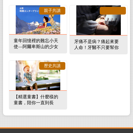
親子共讀
童年回憶裡的難忘小天
牙痛不是病？痛起來要
使—阿爾卑斯山的少女
人命！牙醫不只要幫你
補蛀牙，還要觀察口腔
裡的整體環境
歷史共讀
【精選童書】什麼樣的
童書，陪你一直到長
大！