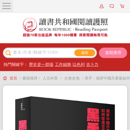
關於我們
近期新書
書籍搜尋
進階搜尋
主題閱讀
熱門關鍵字：
歷史是一群喵
工作細胞
以色列
吉卜力
出版專區
首頁
> 書籍搜尋 >
人文科普
>
社會史地
> 黑手：揭穿中國共產黨如何
會員專屬
改造世界
會員儲值方案