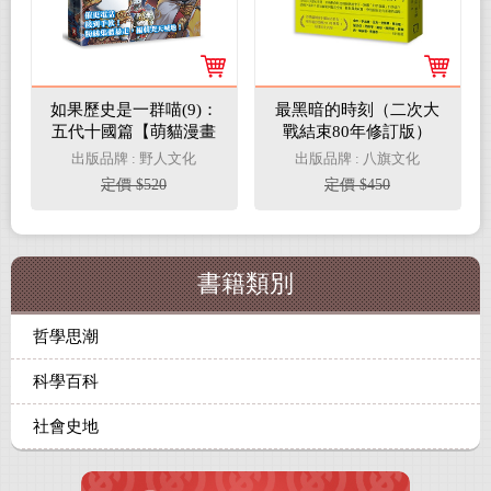
如果歷史是一群喵(9)：
最黑暗的時刻（二次大
五代十國篇【萌貓漫畫
戰結束80年修訂版）
學歷史】 (暢銷二版)
出版品牌 : 野人文化
出版品牌 : 八旗文化
定價 $520
定價 $450
書籍類別
哲學思潮
科學百科
社會史地