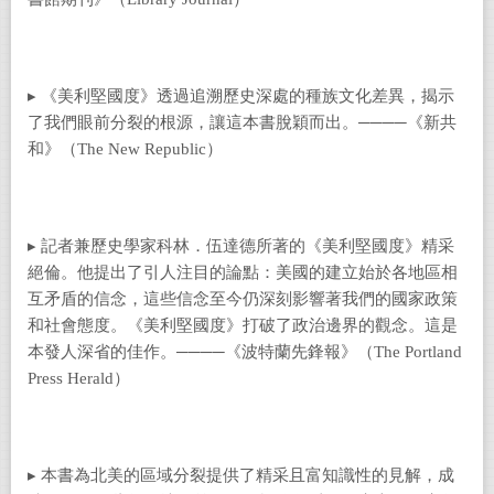
▸ 《美利堅國度》透過追溯歷史深處的種族文化差異，揭示
了我們眼前分裂的根源，讓這本書脫穎而出。
────《新共
和》（The New Republic）
▸ 記者兼歷史學家科林．伍達德所著的《美利堅國度》精采
絕倫。他提出了引人注目的論點：美國的建立始於各地區相
互矛盾的信念，這些信念至今仍深刻影響著我們的國家政策
和社會態度。《美利堅國度》打破了政治邊界的觀念。這是
本發人深省的佳作。
────《波特蘭先鋒報》（The Portland
Press Herald）
▸ 本書為北美的區域分裂提供了精采且富知識性的見解，成