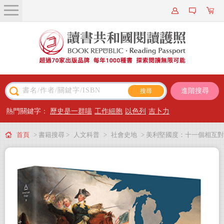
關於我們
近期新書
書籍搜尋
進階搜尋
主題閱讀
熱門關鍵字：
歷史是一群喵
工作細胞
以色列
吉卜力
出版專區
首頁
> 書籍搜尋 >
人文科普
>
社會史地
> 美利堅國度：十一個相互對
會員專屬
立的地區文化史
會員儲值方案