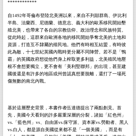
************
自1492年哥倫布登陸北美洲以來，來自不列顛群島、伊比利
半島、法蘭西、尼德蘭、德意志、義大利的歐系移民開始墾
殖北美，也帶來了各自的宗教信仰、政治理念和民族特質。
從此時起，這群來自歐洲各地的移民開始爭奪北美的土地和
資源，打造互不隸屬的殖民地。他們有時相互結盟，有時彼
此為敵，十七世紀英國內戰時更分屬不同陣營。若不是「鴨
霸」的英國政府想從他們身上榨取更多利益，北美殖民地壓
根不會想要獨立，更不會有「美利堅聯邦」的出現，甚至建
國後還是有許多的地區或州曾認真想要脫離，還打了一場死
傷無數的南北內戰。
基於這層歷史背景，本書作者伍達德提出了兩點創見。首
先，美國今天看到的許多嚴重深層的分裂，諸如「紅色州」
vs.「藍色州」vs、自由派vs.保守派、資本家vs.勞動者、黑人
vs.白人，都是源自美國從來都不是「一個美國」，而是有