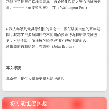
功修正了那些忽略地區差異、過於簡化以使人安心的國家敘
事。
────《華盛頓郵報》（The Washington Post）
▸ 我去年讀到最具原創性的書之一。擔任駐美大使的五年期
間，我花了很多時間研究不同州的投票行為和研讀美國歷
史，不得不說，伍達德的論點與我的觀察不謀而合。
────
愛爾蘭前首相約翰．布魯頓（John Bruton）
專文導讀
馮卓健｜輔仁大學歷史學系助理教授
您可能也感興趣