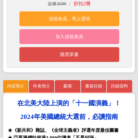
折扣2冊
定價 $580
/
儲值會員，馬上選領
加入儲值會員
購買單書
內容簡介
作者簡介
書摘
書籍目錄
詳細資料
在北美大陸上演的「十一國演義」！
2024
年美國總統大選前，必讀指南
★
《新共和》雜誌、《全球主義者》評選年度最佳圖書
★ 亞馬遜網站超過3,000位讀者「五星好評」