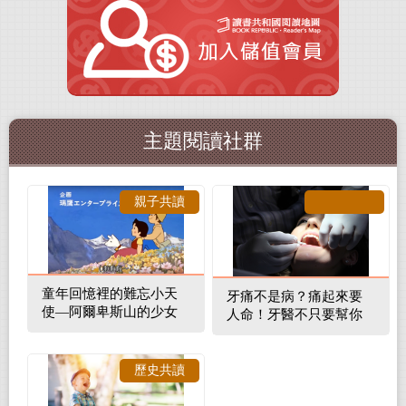
主題閱讀社群
親子共讀
童年回憶裡的難忘小天
牙痛不是病？痛起來要
使—阿爾卑斯山的少女
人命！牙醫不只要幫你
補蛀牙，還要觀察口腔
裡的整體環境
歷史共讀