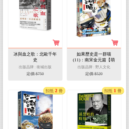
冰與血之歌：北歐千年
如果歷史是一群喵
史
(11)：南宋金元篇【萌
貓漫畫學歷史】 (暢銷
出版品牌 : 衛城出版
出版品牌 : 野人文化
二版)
定價 $750
定價 $520
2
1
扣抵
冊
扣抵
冊