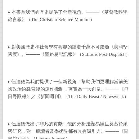
▸ 本書為我們的歷史提供了全新視角。────《基督教科學
箴言報》（The Christian Science Monitor）
▸ 對美國歷史和社會學有興趣的讀者千萬不可錯過《美利堅
國度》。
────《聖路易郵訊報》（St.Louis Post-Dispatch）
▸ 伍達德為我們提供了一個新視角，幫助我們更理解當前美
國政治紛亂背後的運作機制，著實為一大創舉。
────《每
日野獸報》／《新聞週刊》（The Daily Beast / Newsweek）
▸ 伍達德做出了非凡的貢獻，他的分析淺顯易懂且奠基於縝
密研究，對一般讀者及學術界都有具有吸引力。
────《圖
書館期刊》（Library Journal）