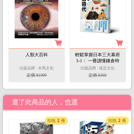
人類大百科
輕鬆掌握日本三大幕府
3-1： 一冊讀懂鎌倉時
代
出版品牌 : 木馬文化
出版品牌 : 遠足文化
定價 $1999
定價 $360
選了此商品的人，也選
2
2
扣抵
冊
扣抵
冊