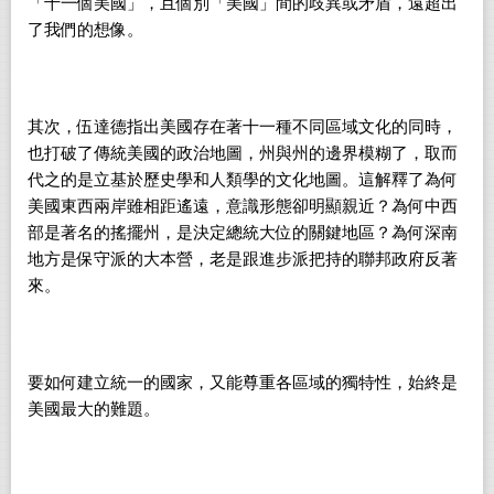
「十一個美國」，且個別「美國」間的歧異或矛盾，遠超出
了我們的想像。
其次，伍達德指出美國存在著十一種不同區域文化的同時，
也打破了傳統美國的政治地圖，州與州的邊界模糊了，取而
代之的是立基於歷史學和人類學的文化地圖。這解釋了為何
美國東西兩岸雖相距遙遠，意識形態卻明顯親近？為何中西
部是著名的搖擺州，是決定總統大位的關鍵地區？為何深南
地方是保守派的大本營，老是跟進步派把持的聯邦政府反著
來。
要如何建立統一的國家，又能尊重各區域的獨特性，始終是
美國最大的難題。