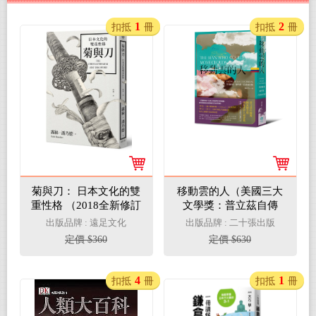
1
2
扣抵
冊
扣抵
冊
菊與刀： 日本文化的雙
移動雲的人（美國三大
重性格 （2018全新修訂
文學獎：普立茲自傳
版）
獎、國家圖書獎、國家
出版品牌 : 遠足文化
出版品牌 : 二十張出版
書評人協會獎決選作
定價 $360
定價 $630
品）
4
1
扣抵
冊
扣抵
冊