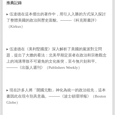
推薦記錄
▸ 伍達德在這本傑出的著作中，用引人入勝的方式深入探討
了整體美國的政治與歷史面貌。
────《科克斯書評》
（Kirkus）
▸ 伍達德在《美利堅國度》深入解析了美國的黨派對立問
題，提出了大膽的看法：北美早期定居者在政治和宗教觀念
上的鴻溝導致不可避免的文化衝突，至今無片刻和平。
────《出版人週刊》（Publishers Weekly）
▸ 現在許多人將「開國元勳」神化為統一的政治祖先，這本
書因此在現今別具意義。
────《波士頓環球報》（Boston
Globe）