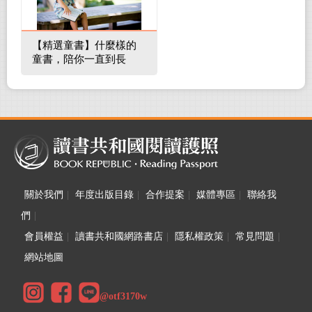
【精選童書】什麼樣的
童書，陪你一直到長
大！
關於我們
|
年度出版目錄
|
合作提案
|
媒體專區
|
聯絡我
們
|
會員權益
|
讀書共和國網路書店
|
隱私權政策
|
常見問題
|
網站地圖
@otf3170w