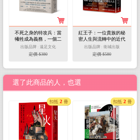
不死之身的特攻兵：當
紅王子：一位貴族的秘
犧牲成為義務，一個二
密人生與流轉中的近代
戰日本特攻隊員抗命生
歐洲認同
出版品牌 : 遠足文化
出版品牌 : 衛城出版
還的真實紀錄
定價 $380
定價 $580
選了此商品的人，也選
2
2
扣抵
冊
扣抵
冊