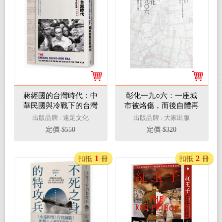
蔣經國的台灣時代：中
彰化一九○六：一座城
華民國與冷戰下的台灣
市被烙傷，而後自體再
生的故事
出版品牌 : 遠足文化
出版品牌 : 大家出版
定價 $550
定價 $320
1
2
扣抵
冊
扣抵
冊