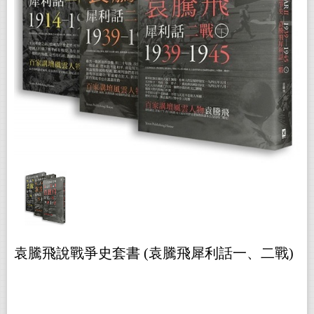
袁騰飛說戰爭史套書 (袁騰飛犀利話一、二戰)