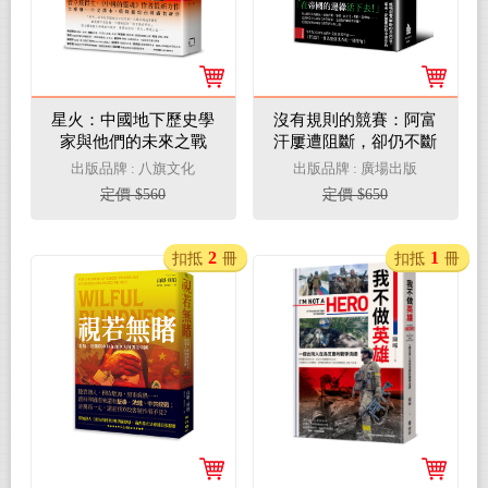
星火：中國地下歷史學
沒有規則的競賽：阿富
家與他們的未來之戰
汗屢遭阻斷，卻仍不斷
展開的歷史
出版品牌 : 八旗文化
出版品牌 : 廣場出版
定價 $560
定價 $650
2
1
扣抵
冊
扣抵
冊