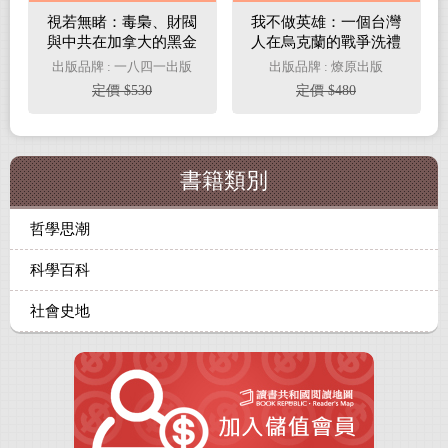
視若無睹：毒梟、財閥
我不做英雄：一個台灣
與中共在加拿大的黑金
人在烏克蘭的戰爭洗禮
帝國
出版品牌 : 一八四一出版
出版品牌 : 燎原出版
定價 $530
定價 $480
書籍類別
哲學思潮
科學百科
社會史地