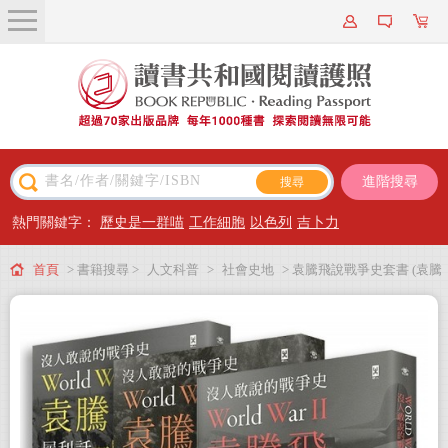
關於我們
近期新書
書籍搜尋
進階搜尋
主題閱讀
熱門關鍵字：
歷史是一群喵
工作細胞
以色列
吉卜力
出版專區
首頁
> 書籍搜尋 >
人文科普
>
社會史地
> 袁騰飛說戰爭史套書 (袁騰
會員專屬
飛犀利話一、二戰)
會員儲值方案