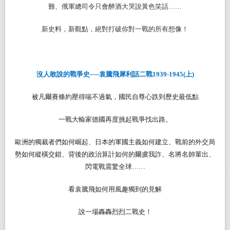
難、俄軍總司令只會醉酒大哭說黃色笑話……
新史料，新觀點，絕對打破你對一戰的所有想像！
沒人敢說的戰爭史──袁騰飛犀利話二戰1939-1945(上)
被凡爾賽條約壓得喘不過氣，國民自尊心跌到歷史最低點
一戰大輸家德國再度挑起戰爭找出路。
歐洲的獨裁者們如何崛起、日本的軍國主義如何建立、戰前的外交局
勢如何縱橫交錯、背後的政治算計如何的爾虞我詐、名將名帥輩出、
閃電戰震驚全球……
看袁騰飛如何用風趣獨到的見解
說一場轟轟烈烈二戰史！