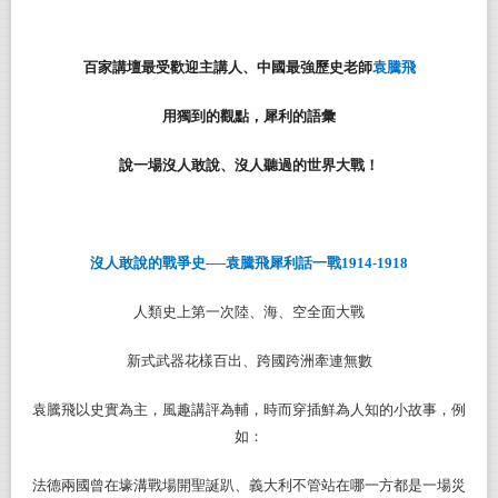
百家講壇最受歡迎主講人、中國最強歷史老師
袁騰飛
用獨到的觀點，犀利的語彙
說一場沒人敢說、沒人聽過的世界大戰！
沒人敢說的戰爭史──袁騰飛犀利話一戰1914-1918
人類史上第一次陸、海、空全面大戰
新式武器花樣百出、跨國跨洲牽連無數
袁騰飛以史實為主，風趣講評為輔，時而穿插鮮為人知的小故事，例
如：
法德兩國曾在壕溝戰場開聖誕趴、義大利不管站在哪一方都是一場災