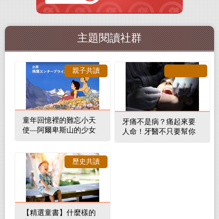
主題閱讀社群
親子共讀
童年回憶裡的難忘小天
牙痛不是病？痛起來要
使—阿爾卑斯山的少女
人命！牙醫不只要幫你
補蛀牙，還要觀察口腔
裡的整體環境
歷史共讀
【精選童書】什麼樣的