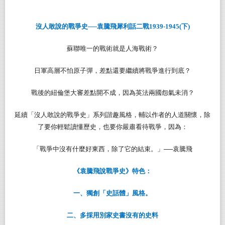
沒人敢說的戰爭史──袁騰飛犀利話二戰1939-1945(下)
蘇聯唯一的戰術就是人海戰術？
日軍高層不怕原子彈，差點還要繼續將戰爭進行到底？
戰後的紐倫堡大審差點開不成，因為英法兩國怨氣未消？
延續「沒人敢說的戰爭史」系列諧趣風格，輔以作者的人道關懷，除
了要你輕鬆讀懂歷史，也要你嚴肅看待戰爭，因為：
「戰爭中沒有什麼好東西，除了它的結束。」──袁騰飛
《袁騰飛說戰爭史》特色：
一、獨創「史話體」風格。
二、多採用別家史書沒有的史料