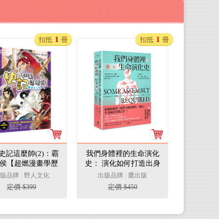
1
1
扣抵
冊
扣抵
冊
史記這麼帥(2)：霸
我們身體裡的生命演化
侯【超燃漫畫學歷
史： 演化如何打造出身
史+成語】
體，而身體的演化又如
版品牌 : 野人文化
出版品牌 : 鷹出版
何構成新的物種？ 一部
定價 $399
定價 $450
關於器官、組織、細
胞、DNA長達40億年的
故事