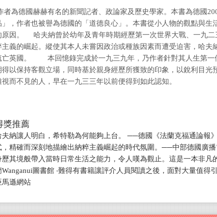
作者為德國赫赫有名的新聞記者、政論家及歷史學家。本書為德國20
品」，作者也被譽為德國的「道德良心」。本書從小人物的觀點與生
的原因。 哈夫納曾於幼年及青年時期經歷第一次世界大戰、一九二
粹主義的崛起。縱使其本人未嘗因政治或種族因素而遭受迫害，哈夫
流亡英國。 本回憶錄完成於一九三九年，乃作者針對其人生第一
期得以保持客觀立場，同時基於親身經歷所獲致的印象，以銳利目光
難視而不見的人，早在一九三三年以前便得到如此認知。
得獎推薦
哈夫納讓人明白，希特勒為何能夠上台。 ──德國《法蘭克福通論報》
式，精確而深刻地描繪出納粹主義崛起的時代氛圍。──中部德國廣播電
身歷其境般帶入當時日常生活之能力，令人嘆為觀止。這是一本非凡的helli
蘭Wanganui圖書館 ‧難得有書籍讓評介人員閱讀之後，面對大量
亞馬遜網站