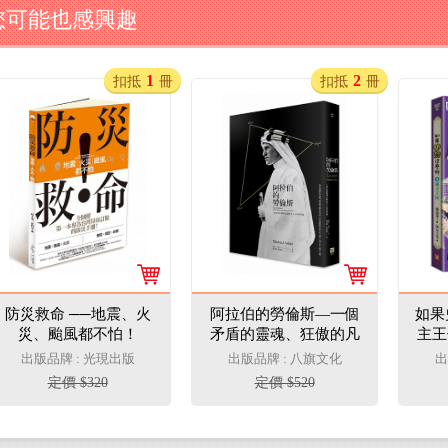
您可能也感興趣
1
2
扣抵
冊
扣抵
冊
防災救命 ──地震、火
阿拉伯的勞倫斯—一個
如果
災、颱風都不怕！
矛盾的靈魂、狂傲的凡
主王
人、自卑的英雄
出版品牌 : 光現出版
出版品牌 : 八旗文化
出
定價 $320
定價 $520