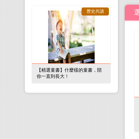
歷史共讀
【精選童書】什麼樣的童書，陪
你一直到長大！