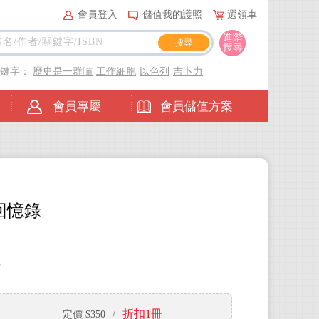
會員登入
儲值我的護照
選領車
進階
搜尋
關鍵字：
歷史是一群喵
工作細胞
以色列
吉卜力
會員專屬
會員儲值方案
3回憶錄
3
折扣1冊
定價 $350
/