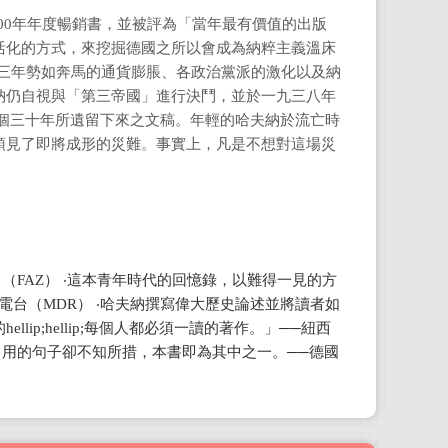
00年年度暢銷書，並被評為「當年最有價值的出版
作者
活化的方式，來挖掘德國之所以會成為納粹主義溫床
品」
三年勢如奔馬的通貨膨脹、各政治黨派的激化以及納
的原
納仍自視與「第三帝國」進行決鬥，並於一九三八年
主義
個三十年所遺留下來之文稿。年輕的哈夫納於流亡時
亡英
預見了即將成形的災難。事實上，凡是不想對這場災
保持
不見
周全
語言
（FAZ） ‧這本青年時代的回憶錄，以難得一見的方
總經
台（MDR） ‧哈夫納撰寫偉大歷史論述並將讀者如
味橫
p;hellip;每個人都必須一讀的著作。」──紐西
圖書
值得引用的句子卻不知所措，本書即為其中之一。──德國