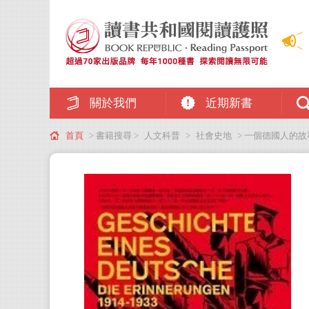
關於我們
近期新書
首頁
> 書籍搜尋 >
人文科普
>
社會史地
> 一個德國人的故事