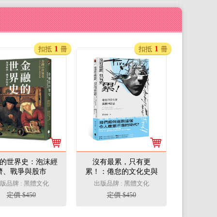
1
1
扣抵
冊
扣抵
冊
的世界史：泡沫經
沒有最累，只有更
濟、戰爭與股市
累！：倦怠的文化史與
精神政治
版品牌 : 黑體文化
出版品牌 : 黑體文化
定價 $450
定價 $450