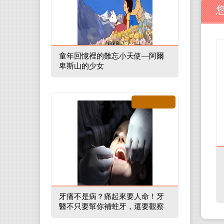
童年回憶裡的難忘小天使—阿爾
卑斯山的少女
牙痛不是病？痛起來要人命！牙
醫不只要幫你補蛀牙，還要觀察
口腔裡的整體環境