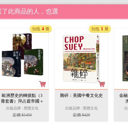
選了此商品的人，也選
4
1
扣抵
冊
扣抵
冊
歐洲歷史的轉捩點（3
雜碎：美國中餐文化史
金融
冊套書）拜占庭帝國＋
盧比孔河＋波希戰爭
出版品牌 : 黑體文化
出版品牌 : 黑體文化
出
定價 $1450
定價 $420