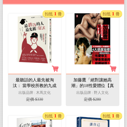
1
1
扣抵
冊
扣抵
冊
最聽話的人最先被淘
加藤鷹「絕對讓她高
汰： 當學校所教的九成
潮」的18性愛體位【真
都是洗腦，「渾然忘我
人圖解】
出版品牌 : 木馬文化
出版品牌 : 野人文化
力」才是網路世代的關
定價 $330
定價 $280
鍵競爭力！
1
1
扣抵
冊
扣抵
冊