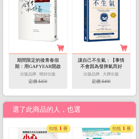
期間限定的後青春假
讓自己不生氣：【事情
期：用GAP YEAR開啟
不會因為發脾氣而好
愛的自我練習
轉，卻能因為不動怒而
出版品牌 : 晴好出版
出版品牌 : 大牌出版
逆轉】理情行為治療之
定價 $450
定價 $400
父亞伯．艾里斯經典之
作，影響力超越佛洛伊
德的心理學家
選了此商品的人，也選
1
1
扣抵
冊
扣抵
冊