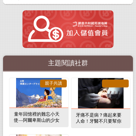
主題閱讀社群
親子共讀
童年回憶裡的難忘小天
牙痛不是病？痛起來要
使—阿爾卑斯山的少女
人命！牙醫不只要幫你
補蛀牙，還要觀察口腔
裡的整體環境