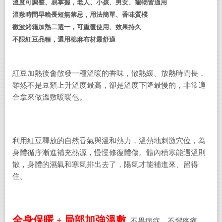
溫度可調整、易掌握，老人、小孩、男女、寵物皆適用
溫敷時間早晚長短無禁忌，用法簡單、香味質樸
微波烤箱加熱二選一，可重覆使用、效果持久
不限紅豆品種，選用棉麻布材最舒適
紅豆加熱後會散發一種溫暖的香味，散熱緩、放熱時間長，
雖然不是豆類上升溫度最高，卻是溫度下降最慢的，非常適
合拿來做溫敷暖暖包。
利用紅豆釋放的自然香氣與溫和熱力，溫熱地刺激穴位，為
身體循序漸進補充熱源，慢慢修復體傷。體內積寒能遇溫則
散，身體的濕氣和寒氣排出去了，陽氣才能補進來、留得
住。
全身保暖
局部加強溫敷
+
不畏病症、不懼疼痛