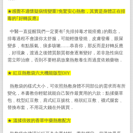
★感覺不適懷疑病情變重?免驚安心熱敷，其實是身體正在排
毒的｢好轉反應｣
中醫一直提醒我們一定要有｢先排掉毒才能痊癒｣的觀念，
排毒過程不會讓你太舒服，可能輕微發燒﹑皮膚發癢﹑眼屎
變多﹑有點脹氣﹑痰多咳嗽……恭喜你，那反而是好轉反應
﹑好現象，渡過之後體質顏質都會逐漸變好，若非急性病症
需立即治療，否則不要輕易放棄熱敷養生而過度依賴藥物．
★ 紅豆熱敷袋六大機能版型DIY
熱敷袋的樣式大小，可依照熱敷身體不同部位的需求而有所
變化，本書教你輕鬆就能自己製作最實用的六款：點揉藥草
包﹑枕型紅豆敷﹑肩式紅豆披枕﹑格狀紅豆敷﹑襪式腿套﹑
替換布套，不用花大錢在外購買．
★ 溫揉倍效的香草中藥熱敷配方