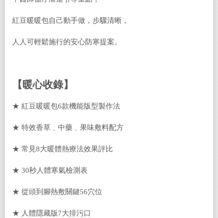
紅豆暖暖包自己動手做，步驟清晰，
人人可輕鬆施行的安心防寒提案。
【暖心收錄】
★ 紅豆暖暖包6款機能版型製作法
★ 特效香草﹑中藥﹑果味敷料配方
★ 常見8大暖體熱療法效果評比
★ 30秒人體寒氣檢測表
★ 從頭到腳熱敷關鍵56穴位
★ 人體隱藏版7大排污口