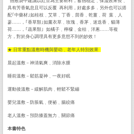
熱敷袋中建議以紅豆為主要材料，蓄熱穩定﹑保溫效果長﹑
具有芳香氣息且可以反覆 再利用，好處多多．另外也可以搭
配｢中藥材｣如桂枝﹑艾草﹑丁香﹑茴香﹑乾薑﹑荷 葉﹑人
蔘……，｢香草類｣如薰衣草﹑玫瑰﹑香茅﹑迷迭香﹑貓薄
荷……，｢蔬果類｣ 如橘子﹑檸檬﹑金桔﹑洋蔥……等複
方，對於身心調理具有更多意想不到的妙效！
★ 日常重點溫敷時機與嬰幼﹑老年人特別效果
晨起溫敷－神清氣爽﹑消除水腫
睡前溫敷－鬆筋凝神﹑一夜好眠
運動後溫敷－緩解肌肉﹑輕鬆不緊繃
嬰兒溫敷－防脹氣﹑便祕﹑腸絞痛
老人溫敷－預防膝蓋無力﹑關節痛
本書特色