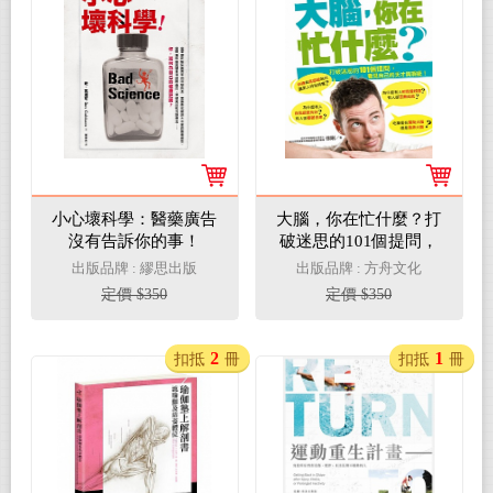
小心壞科學：醫藥廣告
大腦，你在忙什麼？打
沒有告訴你的事！
破迷思的101個提問，
看見自己的天才與瑕
出版品牌 : 繆思出版
出版品牌 : 方舟文化
疵！
定價 $350
定價 $350
2
1
扣抵
冊
扣抵
冊