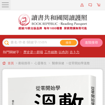
關於我們
近期新書
書籍搜尋
進階搜尋
主題閱讀
熱門關鍵字：
歷史是一群喵
工作細胞
以色列
吉卜力
出版專區
首頁
> 書籍搜尋 >
心靈養生
>
醫療保健
> 從零開始學溫敷
會員專屬
會員儲值方案