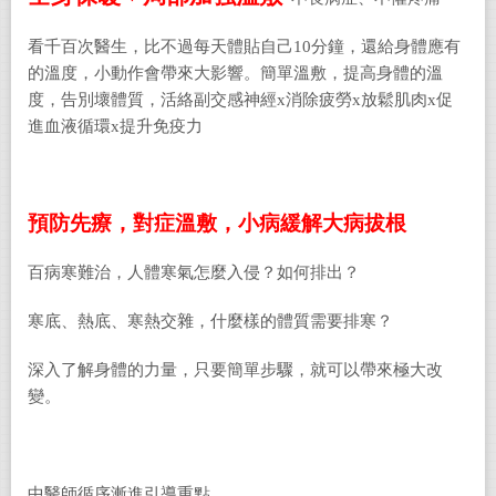
看千百次醫生，比不過每天體貼自己10分鐘，還給身體應有
的溫度，小動作會帶來大影響。簡單溫敷，提高身體的溫
度，告別壞體質，活絡副交感神經x消除疲勞x放鬆肌肉x促
進血液循環x提升免疫力
預防先療，對症溫敷，小病緩解大病拔根
百病寒難治，人體寒氣怎麼入侵？如何排出？
寒底、熱底、寒熱交雜，什麼樣的體質需要排寒？
深入了解身體的力量，只要簡單步驟，就可以帶來極大改
變。
中醫師循序漸進引導重點，