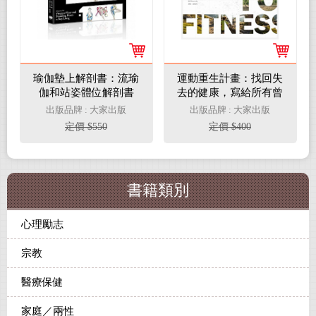
瑜伽墊上解剖書：流瑜
運動重生計畫：找回失
伽和站姿體位解剖書
去的健康，寫給所有曾
經受傷、肥胖，以及長
出版品牌 : 大家出版
出版品牌 : 大家出版
期不運動的人
定價 $550
定價 $400
書籍類別
心理勵志
宗教
醫療保健
家庭／兩性