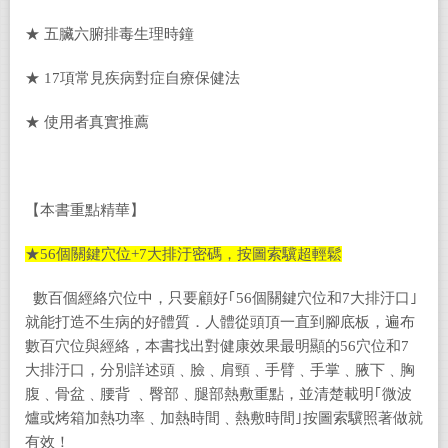
★ 五臟六腑排毒生理時鐘
★ 17項常見疾病對症自療保健法
★ 使用者真實推薦
【本書重點精華】
★56個關鍵穴位+7大排汙密碼，按圖索驥超輕鬆
數百個經絡穴位中，只要顧好｢56個關鍵穴位和7大排汙口｣
就能打造不生病的好體質．人體從頭頂一直到腳底板，遍布
數百穴位與經絡，本書找出對健康效果最明顯的56穴位和7
大排汙口，分別詳述頭﹑臉﹑肩頸﹑手臂﹑手掌﹑腋下﹑胸
腹﹑骨盆﹑腰背 ﹑臀部﹑腿部熱敷重點，並清楚載明｢微波
爐或烤箱加熱功率﹑加熱時間﹑熱敷時間｣按圖索驥照著做就
有效！