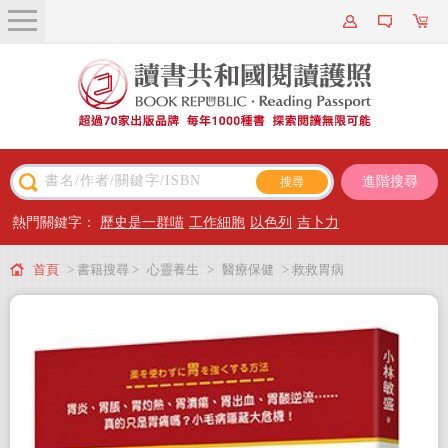
關於我們
近期新書
書籍搜尋
進階搜尋
主題閱讀
熱門關鍵字：
歷史是一群喵
工作細胞
以色列
吉卜力
出版專區
首頁
> 書籍搜尋 >
心靈養生
>
醫療保健
> 救救胃病
會員專屬
會員儲值方案