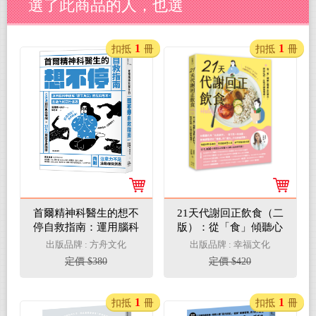
選了此商品的人，也選
1
1
扣抵
冊
扣抵
冊
首爾精神科醫生的想不
21天代謝回正飲食（二
停自救指南：運用腦科
版）：從「食」傾聽心
學破解「鑽牛角尖」的
理真正的缺乏，吃好吃
出版品牌 : 方舟文化
出版品牌 : 幸福文化
反芻思考，脫離內耗惡
對，打破代謝負循環！
定價 $380
定價 $420
性循環
1
1
扣抵
冊
扣抵
冊