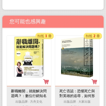
您可能也感興趣
1
2
扣抵
冊
扣抵
冊
辭職離開，就能解決問
死亡否認：恐懼死亡與
題嗎？：數位行銷知名
對英雄的追尋，如何形
講師織田紀香，近20年
塑過去與現在的我們？
出版品牌 : 方舟文化
出版品牌 : 大家出版
職場浮沉親身分享