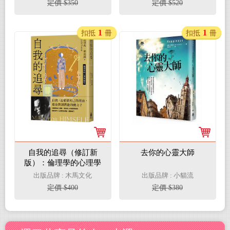
定價 $350
定價 $520
1
1
扣抵
冊
扣抵
冊
自我的追尋（修訂新
去你的心靈大師
版）：倫理學的心理學
探究
出版品牌 : 木馬文化
出版品牌 : 小貓流
定價 $400
定價 $380