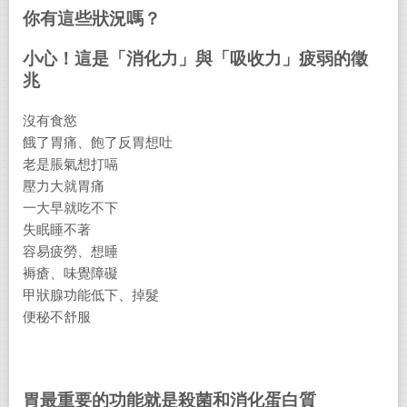
你有這些狀況嗎？
小心！這是「消化力」與「吸收力」疲弱的徵
兆
沒有食慾
餓了胃痛、飽了反胃想吐
老是脹氣想打嗝
壓力大就胃痛
一大早就吃不下
失眠睡不著
容易疲勞、想睡
褥瘡、味覺障礙
甲狀腺功能低下、掉髮
便秘不舒服
胃最重要的功能就是殺菌和消化蛋白質