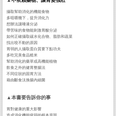
▲
不依賴藥物、讓胃變強壯
攝取幫助消化的機能食物
多咀嚼幾下，提升消化力
想辦法讓唾液分泌
帶苦味的食物能刺激胃酸分泌
如何正確攝取碳水化合物、脂肪和蔬菜
找出咬不動的原因
胃弱的人攝取蛋白質要下點功夫
多吃完美食品糙米
幫助消化的藥草或高機能植物
飲食之外的健胃整腸法
不同症狀的固胃方法
藉由斷食汰換腸內細菌
▲本書要告訴你的事
胃對健康的重大影響
造成消化機能疲弱的根本原因