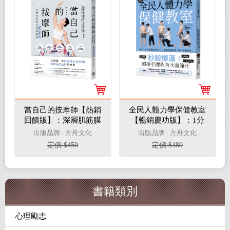
當自己的按摩師【熱銷
全民人體力學保健教室
回饋版】：深層肌筋膜
【暢銷慶功版】：1分
自我放鬆術
鐘快速揪痛！解讀人體
出版品牌 : 方舟文化
出版品牌 : 方舟文化
「壓力訊號」、破解
定價 $450
定價 $480
「痠痛密碼」的MLS療
法
書籍類別
心理勵志