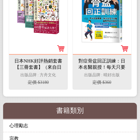
日本NHK好評熱銷套書
對症骨盆回正訓練：日
【三冊套書】（來自日
本名醫親授！每天只要
本NHK 打造健康身體的
1分鐘重啟骨盆自癒
出版品牌 : 方舟文化
出版品牌 : 晴好出版
食材大全＋來自日本
力，改善健康、雕塑體
定價 $3180
定價 $360
NHK 從日常飲食調理體
態、提升工作＆運動表
質的身體大全 全彩圖解
現，一次到位
＋來自日本NHK 打造健
康每一天的營養大全 全
書籍類別
彩圖解）
心理勵志
宗教