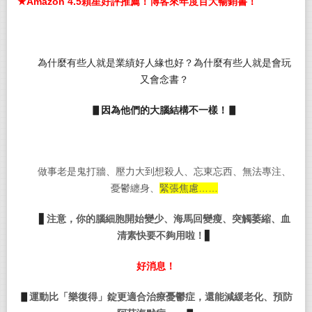
★Amazon 4.5顆星好評推薦！博客來年度百大暢銷書！
為什麼有些人就是業績好人緣也好？為什麼有些人就是會玩
又會念書？
▋
因為他們的大腦結構不一樣！
▋
做事老是鬼打牆、壓力大到想殺人、忘東忘西、無法專注、
憂鬱纏身、
緊張焦慮……
▋
注意，你的腦細胞開始變少、海馬回變瘦、突觸萎縮、血
清素快要不夠用啦！
▋
好消息！
▋
運動比「
樂復得
」
錠
更適合治療憂鬱症，還能
減緩老化、預防