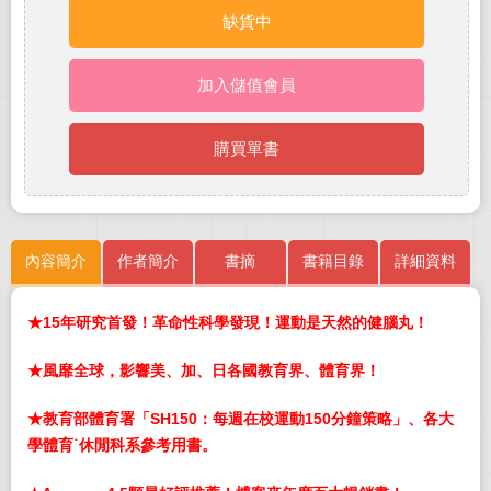
缺貨中
加入儲值會員
購買單書
內容簡介
作者簡介
書摘
書籍目錄
詳細資料
★15年研究首發！革命性科學發現！運動是天然的健腦丸！
★風靡全球，影響美、加、日各國教育界、體育界！
★教育部體育署「SH150：每週在校運動150分鐘策略」、各大
學體育˙休閒科系參考用書。