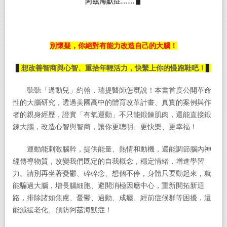
阿茲海默症……
▋
別懷疑，你絕對有能力改造自己的大腦！
▋
想改善智商與心智、重拾年輕活力，快繫上你的慢跑鞋吧！
▋
聽聽「過動兒」約翰．瑞提醫師怎麼說！本書首度公開革命
性的大腦研究，透過美國高中的體育改革計畫、真實的案例與作
者的親身經歷，證實「有氧運動」不只能鍛鍊肌肉，還能直接鍛
鍊大腦，改造心智與智商，讓你更聰明、更快樂、更幸福！
運動能刺激腦幹，提供能量、熱情和動機，還能調節腦內神
經傳導物質，改變我們既定的自我概念，穩定情緒，增進學習
力。請別再坐著憂鬱、碎碎念、想個不停，身體只要動起來，就
能騙過大腦，增長腦細胞、避開消極因應中心，重新開拓新迴
路，排除諸如焦慮、憂鬱、過動、成癮、經前症候群等困擾，還
能減緩老化、預防阿茲海默症！