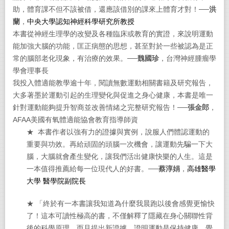
助，體育課不但不該被借，還應該借別的課來上體育才對！──
洪
蘭
，
中央大學認知神經科學研究所教授
本書從神經生理學的改變及各種臨床或教育的實證，來說明運動
能加強大腦的功能，匡正病態的思想，甚至對於一些被認為是正
常的腦部老化現象，有治療的效果。──
魏國珍
，台灣神經腫瘤學
學會理事長
我投入體適能教學逾十年，閱讀無數運動相關書籍及研究報告，
大多著墨於運動引起的生理變化與促進之身心健康，本書是唯一
針對運動能夠提升智商並改善情緒之完整研究報告！──
張金郎
，
AFAA美國有氧體適能協會教育指導師資
★ 本書作者以強有力的證據與實例，說服人們體認運動的
重要與功效。再給頑固的頭腦一次機會，讓運動先騙一下大
腦，大腦就會產生變化，讓我們活出健康快樂的人生。這是
一本值得推薦給每一位現代人的好書。──
蔡淳娟
，
高雄醫學
大學
醫學院副院長
★ 「終於有一本書讓我知道為什麼我晨跑以後會感覺更愉快
了！這本可讀性極高的書，不僅解釋了隱藏在身心關聯性背
後的科學原理，而且提出新證據，證明運動是保持健康、覺