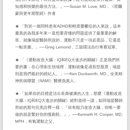
知感和快樂的最佳方法。」──Susan M. Love, MD，《荷爾
蒙與更年期聖經》作者
★ 「對於一個同時患有ADHD和輕度憂鬱症的人來說，這本
書真的為我多年來一直想要弄懂的問題提供了最重要的解
答。就像瑞提醫師所說的，運動不只是一項必需品，它還是
一帖良藥。」──Greg Lemond，三屆環法自行車賽冠軍。
★ 「《運動改造大腦：IQ和EQ大進步的關鍵》正是我們所
要的書，在心理衛生領域裡，運動就像是成長型股票，瑞提
則是我們最好的經紀人。」──Ken Duckworth, MD，全美精
神疾病聯盟（NAMI）醫療負責人。
★ 「如果你的目標是活出長壽健康的人生，那麼《運動改造
大腦：IQ和EQ大進步的關鍵》絕對值得一讀，如同瑞提醫師
所給的那句完美詮釋一樣：『你有能力改造大腦，你唯一要
做的就是繫好你的慢跑鞋。』」──Kenneth H. Cooper, MD,
MPH，有氧運動之父。