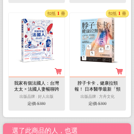
我照護提案
1
1
扣抵
冊
扣抵
冊
我家有個法國人：台灣
脖子卡卡，健康拉頸
太太 × 法國人妻暢聊跨
報！ 日本醫學最新「頸
文化婚姻大小事
肌鍛鍊法」，暈眩、頭
出版品牌 : 好人出版
出版品牌 : 方舟文化
痛、肩頸僵硬、肌筋膜
定價 $380
定價 $300
疼痛，治癒率達80％！
選了此商品的人，也選