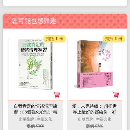
您可能也感興趣
1
1
扣抵
冊
扣抵
冊
自我肯定的情緒清理練
愛，未完待續： 想把世
習：68個強化心理、轉
界上最好的都給你，卻
念思考的練習，結合腦
發現世上最好的就是你
出版品牌 : 幸福文化
出版品牌 : 幸福文化
科學原理，學會設下界
定價 $360
定價 $380
限、保持身心安定的自