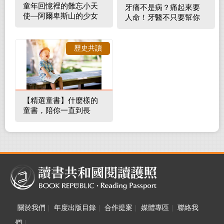
童年回憶裡的難忘小天
牙痛不是病？痛起來要
使—阿爾卑斯山的少女
人命！牙醫不只要幫你
補蛀牙，還要觀察口腔
裡的整體環境
歷史共讀
【精選童書】什麼樣的
童書，陪你一直到長
大！
關於我們
|
年度出版目錄
|
合作提案
|
媒體專區
|
聯絡我
們
|