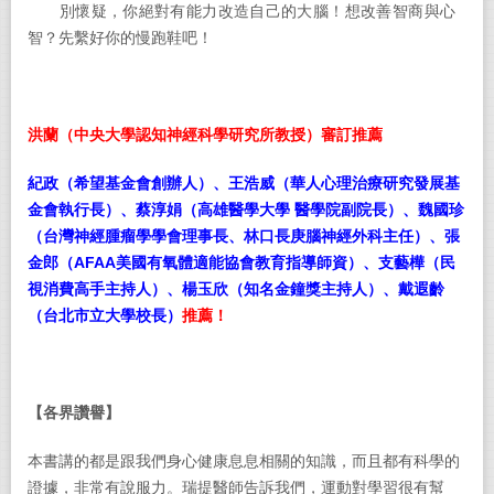
別懷疑，你絕對有能力改造自己的大腦！想改善智商與心
智？先繫好你的慢跑鞋吧！
洪蘭
（
中央大學認知神經科學研究所教授
）
審訂推薦
紀政（希望基金會創辦人）、王浩威（華人心理治療研究發展基
金會執行長）、蔡淳娟（高雄醫學大學
醫學院副院長）、魏國珍
（台灣神經腫瘤學學會理事長、林口長庚腦神經外科主任）、
張
金郎（
AFAA
美國有氧體適能協會教育
指導師資）
、支藝樺（民
視消費高手主持人）、楊玉欣（知名金鐘獎主持人）、戴遐齡
（台北市立大學校長
）
推薦！
【各界讚譽】
本書講的都是跟我們身心健康息息相關的知識，而且都有科學的
證據，非常有說服力。瑞提醫師告訴我們，運動對學習很有幫