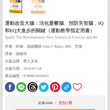
運動改造大腦：活化憂鬱腦、預防失智腦，IQ
和EQ大進步的關鍵（運動教學指定用書）
Spark: The Revolutionary New Science of Exercise and the
Brain
作者：約翰．瑞提醫師 John J. Ratey, MD、艾瑞
克．海格曼 Eric Hagerman
譯者：謝維玲
出版品牌：野人文化
出版日期：2019-07-24
產品編號：9789863843665
折扣1冊
定價 $380
/