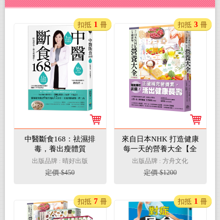
1
3
扣抵
冊
扣抵
冊
中醫斷食168：祛濕排
來自日本NHK 打造健康
毒，養出瘦體質
每一天的營養大全【全
彩圖解】
出版品牌 : 晴好出版
出版品牌 : 方舟文化
定價 $450
定價 $1200
7
1
扣抵
冊
扣抵
冊