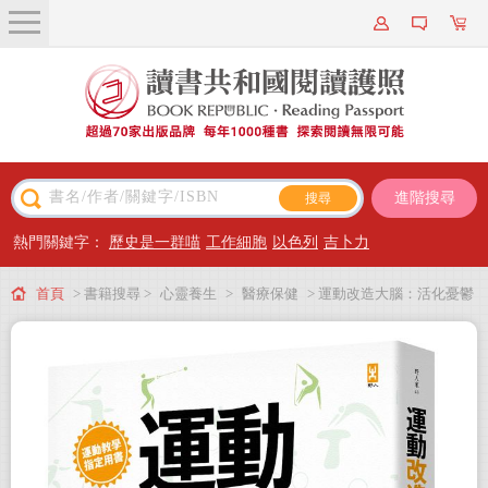
關於我們
近期新書
書籍搜尋
進階搜尋
主題閱讀
熱門關鍵字：
歷史是一群喵
工作細胞
以色列
吉卜力
出版專區
首頁
> 書籍搜尋 >
心靈養生
>
醫療保健
> 運動改造大腦：活化憂鬱
會員專屬
腦、預防失智腦，IQ和EQ大進步的關鍵（運動教學指定用書）
會員儲值方案