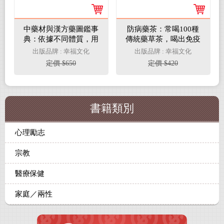
中藥材與漢方藥圖鑑事
防病藥茶：常喝100種
典：依據不同體質，用
傳統藥草茶，喝出免疫
天然中藥材提高免疫力
力與自癒力
出版品牌 : 幸福文化
出版品牌 : 幸福文化
定價 $650
定價 $420
書籍類別
心理勵志
宗教
醫療保健
家庭／兩性