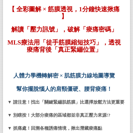
【 全彩圖解 × 筋膜透視
，
1
分鐘快速揪痛
】
解讀「壓力訊號」，破解「痠痛密碼」
MLS
療法用「徒手筋膜縮短技巧」，透視
痠痛背後「真正緊繃位置」
人體力學機轉解密
×
肌筋膜力線地圖導覽
幫你擺脫惱人的肩頸僵硬、腰背痠痛！
▼ 請注意！找出「關鍵緊繃肌筋膜」比選擇放鬆方法更重要
▼ 別瞎按！大部分痠痛的區域都並非真正壓力來源!?
▼ 抓痛處！回溯各種誘痛情境，揪出潛藏痠痛點