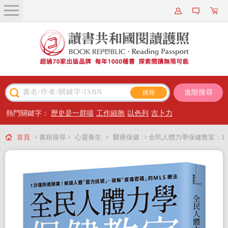
關於我們
近期新書
書籍搜尋
進階搜尋
主題閱讀
熱門關鍵字：
歷史是一群喵
工作細胞
以色列
吉卜力
出版專區
首頁
> 書籍搜尋 >
心靈養生
>
醫療保健
> 全民人體力學保健教室：1
會員專屬
分鐘快速揪痛！解讀人體「壓力訊號」、破解「痠痛密碼」的MLS療法
會員儲值方案