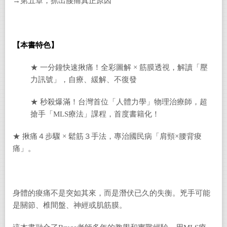
→第五章，抓出腰痛真正原因
【本書特色】
★ 一分鐘快速揪痛！全彩圖解 × 筋膜透視，解讀「壓
力訊號」，自療、緩解、不復發
★ 秒殺爆滿！台灣首位「人體力學」物理治療師，超
搶手「MLS療法」課程，首度書籍化！
★ 揪痛４步驟 × 鬆筋３手法，專治國民病「肩頸×腰背痠
痛」。
身體的痠痛不是突如其來，而是潛伏已久的失衡。兇手可能
是關節、椎間盤、神經或肌筋膜。