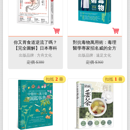
你又胃食道逆流了嗎？
對抗毒物萬用術：毒理
【完全圖解】日本專科
醫學專家招名威的全方
醫師教你這樣做，有效
位防毒防疫實用書
出版品牌 : 方舟文化
出版品牌 : 遠足文化
降低80%復發率！
定價 $380
定價 $360
2
1
扣抵
冊
扣抵
冊