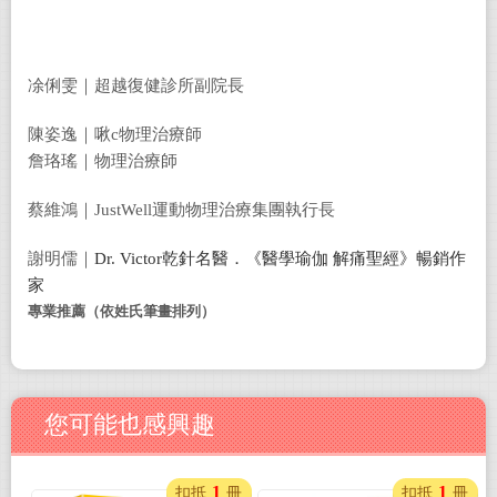
凃俐雯｜
超越復健診所副院長
陳姿逸｜啾
c
物理治療師
詹珞瑤｜物理治療師
蔡維鴻｜
JustWell
運動物理治療集團執行長
謝明儒｜
Dr. Victor
乾針名醫．《醫學瑜伽
解痛聖經》暢銷作
家
專業推薦（依姓氏筆畫排列）
您可能也感興趣
1
1
扣抵
冊
扣抵
冊