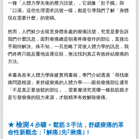
一種「人體力學失衡的壓力訊號」，它就像「肚子餓」與
「口渴」這些生理需求訊號一樣，都是引導我們了解「身體
現在需要什麼」的密碼。
然而，人們鮮少去留意身體各處的痠痛訊號，究竟是要告訴
我們什麼訊息，面對痠痛總是朝著疼痛發作的部位，直接出
手期待解決。殊不知，一旦忽略了背後人體力學的訊息，我
們終將只能反覆地追逐症狀，無法找到真正有效終結痠痛的
方法。
本書為首本人體力學保健實用書籍，專門介紹透過「尋找痠
痛問題根源」來舒緩痠痛的人體力學——眼前痠痛部位通常
「不是真正要放鬆的部位」，需要釐清究竟哪一條肌筋膜才
是引發痠痛的阻力來源，才能精準有效解除痠痛。
★
檢測
４步驟 × 鬆筋３手法，舒緩痠痛的革
命性新觀念：｢解痛｣先｢揪痛｣！