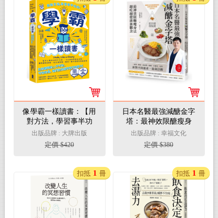
像學霸一樣讀書：【用
日本名醫最強減醣金字
對方法，學習事半功
塔：最神效限醣瘦身
倍！】結合心理學與認
法，越吃越健康新觀念
出版品牌 : 大牌出版
出版品牌 : 幸福文化
知科學，10大高效學習
定價 $420
定價 $380
全攻略，讓你顧好成
績、社交與睡眠，養成
一輩子都受用的學習習
1
1
扣抵
冊
扣抵
冊
慣