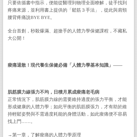
只要依循書中指示，便能從醫理到物理全面瞭解，徒手找到
疼痛來源，並利用書上提供的「鬆筋３手法」，從此與肩頸
腰背疼痛說BYE BYE。
全台首創，秒殺爆滿、超搶手的人體力學保健課程，不藏私
大公開！
痠痛退散！現代養生保健必備「人體力學基本知識」——
肌筋膜力線張力不均，日積月累成痠痛老毛病
正常情況下，肌筋膜力線的需要維持適度的張力平衡，才能
形成健康的人體力學；如此平衡的肌筋膜張力，才有助於維
持輕鬆姿勢與不需過度耗能的身體活動，如此痠痛便不容易
找上門……。
→第一章，了解痠痛的人體力學原理