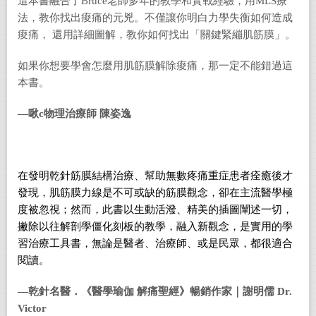
這本書融合了Bruce老師多年的教學和實戰經驗，用MLS療
法，教你找出痠痛的元兇。不僅讓你明白力學失衡如何造成
痠痛， 還用詳細圖解，教你如何找出「關鍵緊繃肌筋膜」。
如果你想要學會怎麼用肌筋膜解除痠痛，那一定不能錯過這
本書。
—啾
c
物理治療師
陳姿逸
在發明乾針筋膜結構治療、幫助無數疼痛重症患者痊癒後才
發現，肌筋膜力線是不可或缺的筋膜觀念，卻在主流醫學極
度被忽視；然而，此書以生動活潑、精美的插圖闡述一切，
撇除以往解剖學僵化刻板的教學，融入新觀念，是實用的學
習治療工具書，無論是醫者、治療師、或是民眾，都很適合
閱讀。
—乾針名醫．《醫學瑜伽
解痛聖經》暢銷作家｜謝明儒
Dr.
Victor