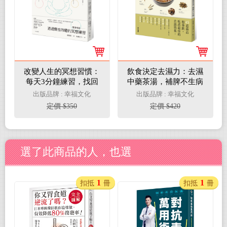
改變人生的冥想習慣：
飲食決定去濕力：去濕
每天3分鐘練習，找回
中藥茶湯，補脾不生病
自癒力，看見強大的變
出版品牌 : 幸福文化
出版品牌 : 幸福文化
化
定價 $350
定價 $420
選了此商品的人，也選
1
1
扣抵
冊
扣抵
冊