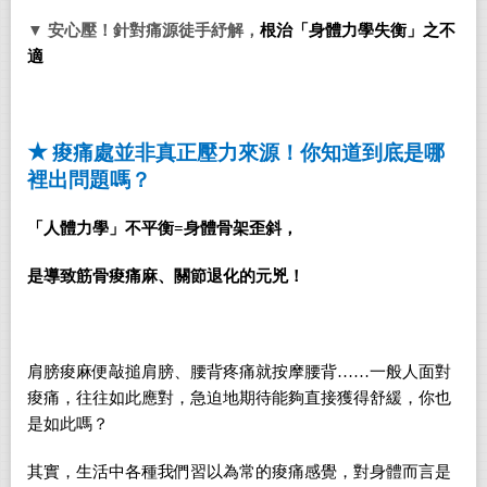
▼ 安心壓！針對痛源徒手紓解，
根治「身體力學失衡」之不
適
★
痠痛處並非真正壓力來源！你知道到底是哪
裡出問題嗎？
「人體力學」不平衡=身體骨架歪斜，
是導致筋骨痠痛麻、關節退化的元兇！
肩膀痠麻便敲搥肩膀、腰背疼痛就按摩腰背……一般人面對
痠痛，往往如此應對，急迫地期待能夠直接獲得舒緩，你也
是如此嗎？
其實，生活中各種我們習以為常的痠痛感覺，對身體而言是