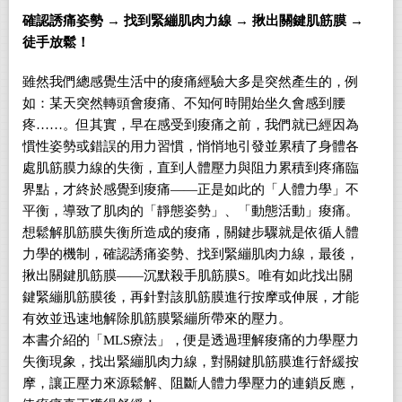
確認誘痛姿勢
→
找到緊繃肌肉力線
→
揪出關鍵肌筋膜
→
徒手放鬆！
雖然我們總感覺生活中的痠痛經驗大多是突然產生的，例
如：某天突然轉頭會痠痛、不知何時開始坐久會感到腰
疼……。但其實，早在感受到痠痛之前，我們就已經因為
慣性姿勢或錯誤的用力習慣，悄悄地引發並累積了身體各
處肌筋膜力線的失衡，直到人體壓力與阻力累積到疼痛臨
界點，才終於感覺到痠痛——正是如此的「人體力學」不
平衡，導致了肌肉的「靜態姿勢」、「動態活動」痠痛。
想鬆解肌筋膜失衡所造成的痠痛，關鍵步驟就是依循人體
力學的機制，確認誘痛姿勢、找到緊繃肌肉力線，最後，
揪出關鍵肌筋膜——沉默殺手肌筋膜S。唯有如此找出關
鍵緊繃肌筋膜後，再針對該肌筋膜進行按摩或伸展，才能
有效並迅速地解除肌筋膜緊繃所帶來的壓力。
本書介紹的「MLS療法」，便是透過理解痠痛的力學壓力
失衡現象，找出緊繃肌肉力線，對關鍵肌筋膜進行舒緩按
摩，讓正壓力來源鬆解、阻斷人體力學壓力的連鎖反應，