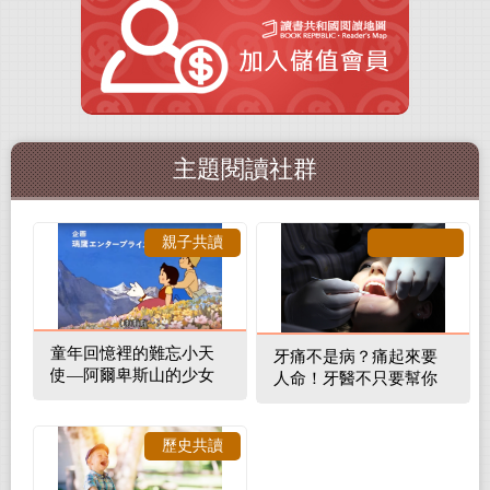
主題閱讀社群
親子共讀
童年回憶裡的難忘小天
牙痛不是病？痛起來要
使—阿爾卑斯山的少女
人命！牙醫不只要幫你
補蛀牙，還要觀察口腔
裡的整體環境
歷史共讀