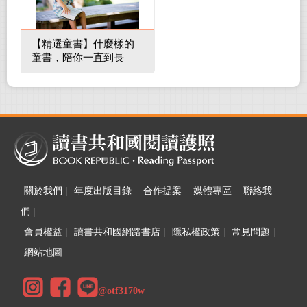
【精選童書】什麼樣的
童書，陪你一直到長
大！
關於我們
|
年度出版目錄
|
合作提案
|
媒體專區
|
聯絡我
們
|
會員權益
|
讀書共和國網路書店
|
隱私權政策
|
常見問題
|
網站地圖
@otf3170w