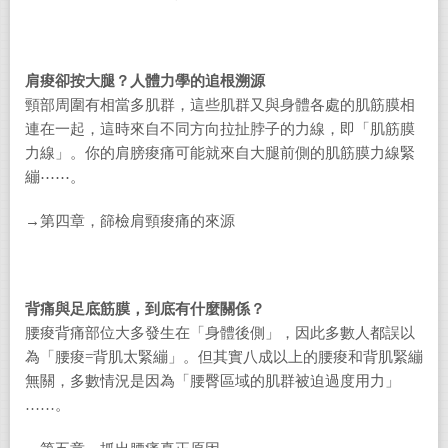
肩痠卻按大腿？人體力學的追根溯源
頸部周圍有相當多肌群，這些肌群又與身體各處的肌筋膜相
連在一起，這時來自不同方向拉扯脖子的力線，即「肌筋膜
力線」。你的肩膀痠痛可能就來自大腿前側的肌筋膜力線緊
繃⋯⋯。
→第四章，篩檢肩頸痠痛的來源
背痛與足底筋膜，到底有什麼關係？
腰痠背痛部位大多發生在「身體後側」，因此多數人都誤以
為「腰痠=背肌太緊繃」。但其實八成以上的腰痠和背肌緊繃
無關，多數情況是因為「腰臀區域的肌群被迫過度用力」
……。