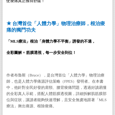
使痠痛真正獲得舒緩！
★
台灣首位「人體力學」物理治療師，根治痠
痛的獨門功夫
「MLS療法」根治「身體力學不平衡」誘發的不適，
全彩圖解 × 筋膜透視，每一步安全到位！
作者布魯斯（Bruce），是台灣首位「人體力學」物理治療
師，也是人體力學痛源評估策略（FPES）發明者。在本書
中，他針對全民好發的肩頸、腰背痠痛問題，透過好讀易懂
的全彩真人示範，搭配人體筋膜透視圖，詳細拆解肌筋膜部
位與症狀，讓讀者能夠快速理解，且安全無虞地跟著「MLS
療法」揪出痛源、根除痠痛。