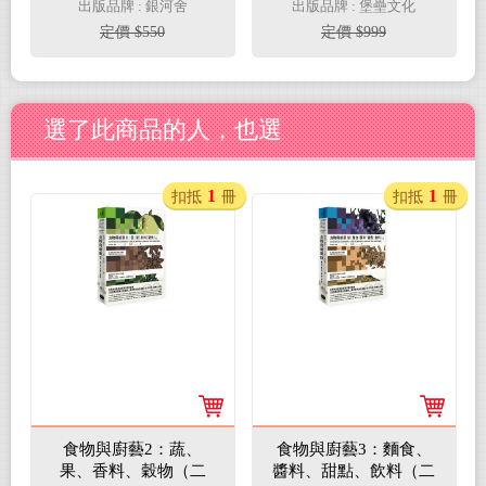
紀實壯遊。
門指南（動作示範全圖
出版品牌 : 銀河舍
出版品牌 : 堡壘文化
解＋45組真人影音示範
定價 $550
定價 $999
QRcode）
選了此商品的人，也選
1
1
扣抵
冊
扣抵
冊
食物與廚藝2：蔬、
食物與廚藝3：麵食、
果、香料、穀物（二
醬料、甜點、飲料（二