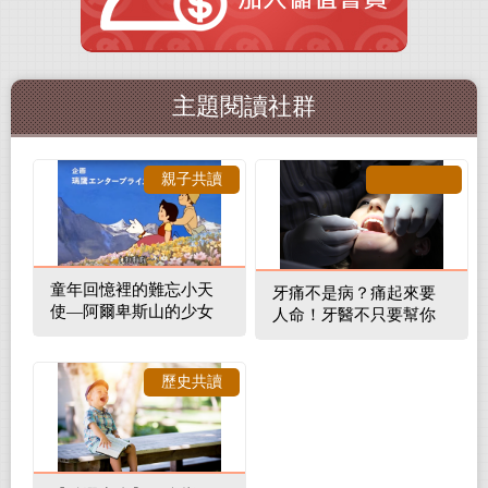
主題閱讀社群
親子共讀
童年回憶裡的難忘小天
牙痛不是病？痛起來要
使—阿爾卑斯山的少女
人命！牙醫不只要幫你
補蛀牙，還要觀察口腔
裡的整體環境
歷史共讀