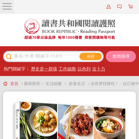
關於我們
近期新書
書籍搜尋
進階搜尋
主題閱讀
熱門關鍵字：
歷史是一群喵
工作細胞
以色列
吉卜力
出版專區
首頁
> 書籍搜尋 >
生活娛樂
>
飲食生活
> 全世界找辣吃！：自己做中
會員專屬
日韓、南洋、美墨香辣料理，麻辣、酸辣、嗆辣、甜辣、辛香，全收錄好過
會員儲值方案
癮。