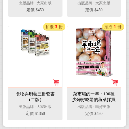
版）
版）
出版品牌 : 大家出版
出版品牌 : 大家出版
定價 $450
定價 $450
3
1
扣抵
冊
扣抵
冊
食物與廚藝三冊套書
菜市場的一年：100種
（二版）
少婦好吃驚的蔬菜採買
攻略
出版品牌 : 大家出版
出版品牌 : 晴好出版
定價 $1350
定價 $480