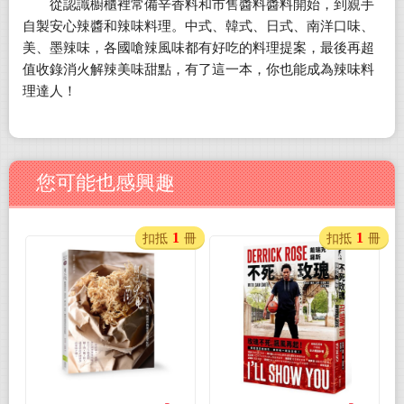
從認識櫥櫃裡常備辛香料和市售醬料醬料開始，到親手
自製安心辣醬和辣味料理。中式、韓式、日式、南洋口味、
美、墨辣味，各國嗆辣風味都有好吃的料理提案，最後再超
值收錄消火解辣美味甜點，有了這一本，你也能成為辣味料
理達人！
您可能也感興趣
1
1
扣抵
冊
扣抵
冊