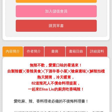
加入儲值會員
購買單書
內容簡介
作者簡介
書摘
書籍目錄
詳細資料
無辣不歡，愛重口味的看過來！
自製辣醬╳香辣美食╳下酒辛香小菜╳嗆麻素味╳解辣拍檔
熱天開胃，冷天暖胃，
82道辣死人不償命料理提案，
一起來Elisa Liu的廚房吃香喝辣！
愛吃麻、辣、香料理者必備的不後悔料理書！