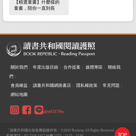
【精選童書】什麼樣的
童書，陪你一直到長
大！
關於我們
|
年度出版目錄
|
合作提案
|
媒體專區
|
聯絡我
們
|
會員權益
|
讀書共和國網路書店
|
隱私權政策
|
常見問題
|
網站地圖
@otf3170w
「讀書共和國出版集團版權所有」©2016 Bookrep All Rights Reserved.
客服電話：02-2218-1417 分機 1322、1125、1136