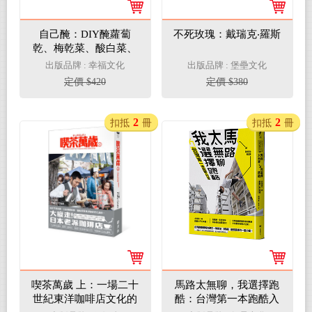
自己醃：DIY醃蘿蔔
不死玫瑰：戴瑞克‧羅斯
乾、梅乾菜、酸白菜、
筍乾、鹹豬肉34種家用
出版品牌 : 幸福文化
出版品牌 : 堡壘文化
做菜配料
定價 $420
定價 $380
2
2
扣抵
冊
扣抵
冊
喫茶萬歲 上：一場二十
馬路太無聊，我選擇跑
世紀東洋咖啡店文化的
酷：台灣第一本跑酷入