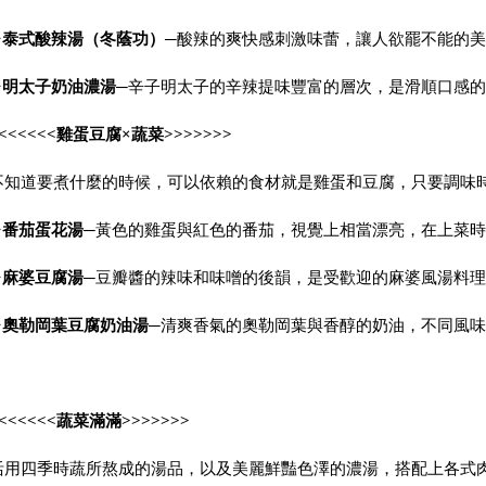
✦
泰式酸辣湯（冬蔭功）
─
酸辣的爽快感刺激味蕾，讓人欲罷不能的美
✦
明太子奶油濃湯
─
辛子明太子的辛辣提味豐富的層次，是滑順口感的
<<<<<<
雞蛋豆腐
×
蔬菜
>>>>>>>
不知道要煮什麼的時候，可以依賴的食材就是雞蛋和豆腐，只要調味
✦
番茄蛋花湯
─
黃色的雞蛋與紅色的番茄，視覺上相當漂亮，在上菜時
✦
麻婆豆腐湯
─
豆瓣醬的辣味和味噌的後韻，是受歡迎的麻婆風湯料理
✦
奧勒岡葉豆腐奶油湯
─
清爽香氣的奧勒岡葉與香醇的奶油，不同風味
<<<<<<
蔬菜滿滿
>>>>>>>
活用四季時蔬所熬成的湯品，以及美麗鮮豔色澤的濃湯，搭配上各式