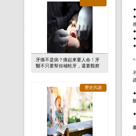
<
牙痛不是病？痛起來要人命！牙
醫不只要幫你補蛀牙，還要觀察
口腔裡的整體環境
歷史共讀