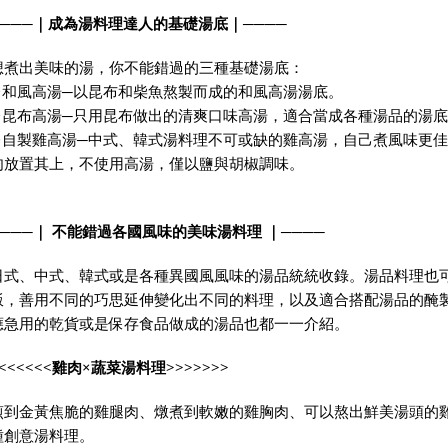
───
｜成為湯料理達人的基礎湯底｜
────
想煮出美味的湯，你不能錯過的三種基礎湯底：
✦
和風高湯
─
以昆布和柴魚熬製而成的和風高湯湯底。
✦
昆布高湯
─
只用昆布做出的清爽口味高湯，適合當成各種湯品的湯底
✦
自製雞高湯
─
中式、韓式湯料理不可或缺的雞高湯，自己煮風味更佳
肉放置其上，不使用高湯，僅以鹽與胡椒調味。
───
｜
不能錯過各國風味的美味湯料理
｜
────
日式、中式、韓式或是各種異國風風味的湯品統統收錄。湯品料理也
飯，善用不同的巧思延伸變化出不同的料理，以及適合搭配湯品的醃
應急用的乾貨或是保存食品做成的湯品也都一一介紹。
<<<<<<
雞肉
×
蔬菜湯料理
>>>>>>>
煎到金黃焦脆的雞腿肉、燉煮到軟嫩的雞胸肉、可以熬出鮮美湯頭的
種創意湯料理。