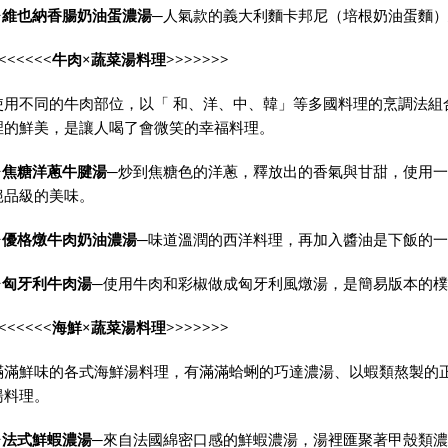
✦
維也納香腸奶油蛋濃湯
─
人氣款的義大利麵卡邦尼（培根奶油蛋麵）
<<<<<<
牛肉
×
蔬菜湯料理
>>>>>>>
使用不同的牛肉部位，以「
和、洋、中、韓」等多國料理的烹調法組
裡的鮮美，是讓人喝了會微笑的幸福料理。
✦
焦糖洋蔥牛腱湯
─
炒到焦糖色的洋蔥，釋放出的香氣與甘甜，使用一
絕品級的美味。
✦
優格燉牛肉奶油濃湯
─
味道溫潤的西洋料理，再加入醬油是下飯的一
✦
匈牙利牛肉湯
─
使用牛肉和彩椒做成匈牙利風燉湯，是簡易版本的樸
<<<<<<
海鮮
×
蔬菜湯料理
>>>>>>>
滿滿鮮味的各式海鮮湯料理，有滿滿蛤蜊的巧達濃湯、以蝦類熬製的
湯料理。
✦
法式鮮蝦濃湯
─
來自法國綿密口感的鮮蝦濃湯，湯裡匯聚著甲殼類濃