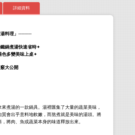
詳細資料
「湯料理」
────
Edaju
鑄鐵鍋煮湯快速省時
✦
料理
湯色多變美味上桌
✦
物流
一種
訣竅大公開
150
https
Insta
拿來煮湯的一款鍋具。湯裡匯集了大量的蔬菜美味，
肉質會出乎意料地軟嫩，而熬煮就是美味的湯頭。將
Allen
料，將肉、魚或蔬菜本身的味道釋放出來。
曾經