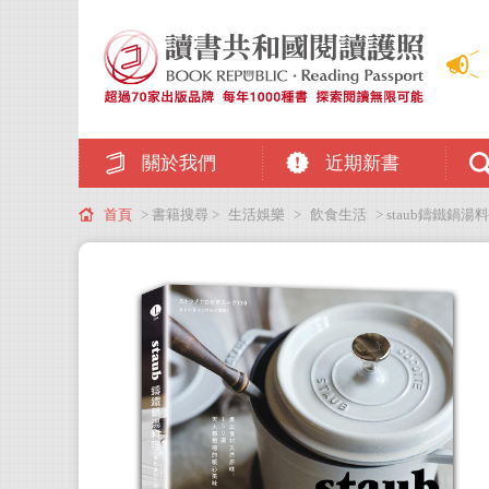
關於我們
近期新書
首頁
> 書籍搜尋 >
生活娛樂
>
飲食生活
> staub鑄鐵