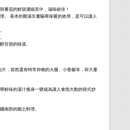
與番茄的鮮甜濃縮其中，滋味絕佳！
理。
基本的雞湯生薑驅寒保暖的效用，是可以讓人
。
。
醇甘甜的味道。
肉片，當然還有時常仰賴的火腿、小香腸等，與大量
華鮮味的湯汁搖身一變成為讓人食指大動的韓式炒
國南部的鄉土料理。