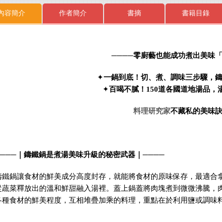
內容簡介
作者簡介
書摘
書籍目錄
────
零廚藝也能成功煮出美味
✦
一鍋到底！切、煮、調味三步驟，
✦
百喝不膩！
150
道各國道地湯品，
料理研究家
不藏私的美味
───
｜
鑄鐵鍋是煮湯美味升級的秘密武器
｜
────
鑄鐵鍋讓食材的鮮美成分高度封存，
就能將食材的原味保存，最適合
從蔬菜釋放出的溫和鮮甜融入湯裡。蓋上鍋蓋將肉塊煮到微微沸騰，
各種食材的鮮美程度，互相堆疊加乘的料理，重點在於利用鹽或調味