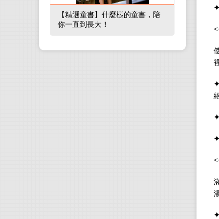
【精選童書】什麼樣的童書，陪
你一直到長大！
<
<