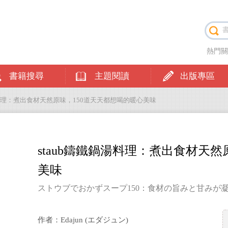
熱門
書籍搜尋
主題閱讀
出版專區
鍋湯料理：煮出食材天然原味，150道天天都想喝的暖心美味
staub鑄鐵鍋湯料理：煮出食材天
美味
ストウブでおかずスープ150：食材の旨みと甘みが
作者：Edajun (エダジュン)