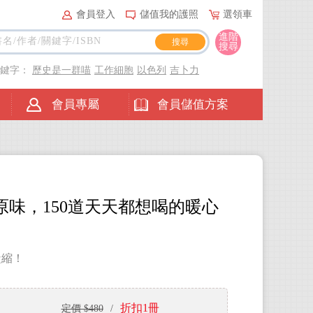
會員登入
儲值我的護照
選領車
進階
搜尋
關鍵字：
歷史是一群喵
工作細胞
以色列
吉卜力
會員專屬
會員儲值方案
然原味，150道天天都想喝的暖心
凝縮！
折扣1冊
定價 $480
/