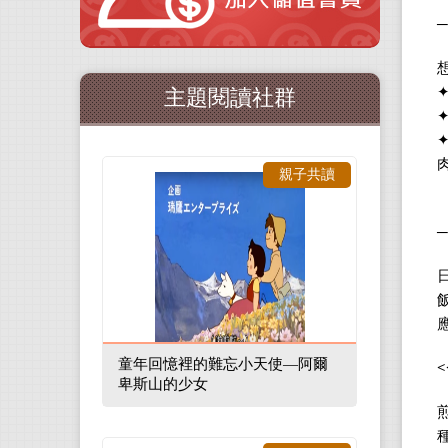
─
主題閱讀社群
親子共讀
─
童年回憶裡的難忘小天使—阿爾
<
卑斯山的少女