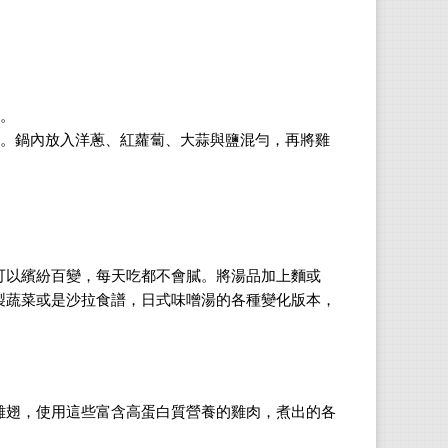
究室
allen
。
。
鍋內放入洋蔥、紅蘿蔔、大蒜與鹽混勻，再將雞
可以繽紛百變，每天吃都不會膩。將湯品加上麵或
製蔬菜或是沙拉食譜，日式味噌湯的各種變化版本，
雞翅，使用這些富含高蛋白質營養的雞肉，煮出的各