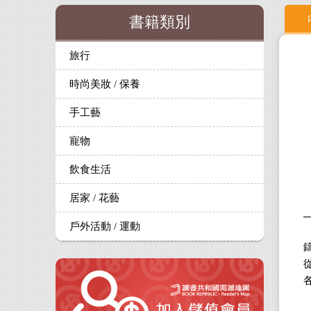
書籍類別
旅行
時尚美妝 / 保養
手工藝
寵物
飲食生活
居家 / 花藝
─
戶外活動 / 運動