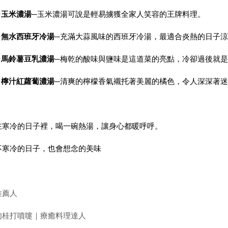
✦
玉米濃湯
─
玉米濃湯可說是輕易擄獲全家人笑容的王牌料理。
✦
無水西班牙冷湯
─
充滿大蒜風味的西班牙冷湯，最適合炎熱的日子涼
✦
馬鈴薯豆乳濃湯
─
梅乾的酸味與鹽味是這道菜的亮點，冷卻過後就是
✦
檸汁紅蘿蔔濃湯
─
清爽的檸檬香氣襯托著美麗的橘色，令人深深著迷
在寒冷的日子裡，喝一碗熱湯，讓身心都暖呼呼。
不寒冷的日子，也會想念的美味
推薦人
肉桂打噴嚏｜療癒料理達人