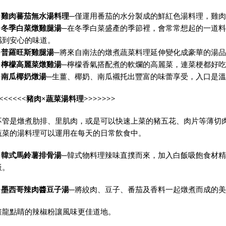
✦
雞肉蕃茄無水湯料理
─
僅運用番茄的水分製成的鮮紅色湯料理，雞肉
✦
冬季白菜燉
雞腿湯
─
在冬季白菜盛產的季節裡，會常常想起的一道料
感到安心的味道。
✦
普羅旺斯雞腿湯
─
將來自南法的燉煮蔬菜料理延伸變化成豪華的湯品
✦
檸檬高麗菜燉雞湯
─
檸檬香氣搭配煮的軟爛的高麗菜，連菜梗都好吃
✦
南瓜椰奶燉湯
─
生薑、椰奶、南瓜襯托出豐富的味蕾享受，入口是溫
<<<<<<
豬肉
×
蔬菜湯料理
>>>>>>>
不管是燉煮肋排、里肌肉，或是可以快速上菜的豬五花、肉片等薄切
蔬菜的湯料理可以運用在每天的日常飲食中。
✦
韓式馬鈴薯排骨湯
─
韓式物料理辣味直撲而來，加入白飯吸飽食材精
飯。
✦
墨西哥辣肉醬豆子湯
─
將絞肉、豆子、番茄及香料一起燉煮而成的美
畫龍點睛的辣椒粉讓風味更佳道地。