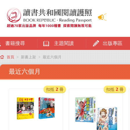
書籍搜尋
主題閱讀
出版專區
首頁
>
新書上架
>
最近六個月
最近六個月
2
2
扣抵
冊
扣抵
冊