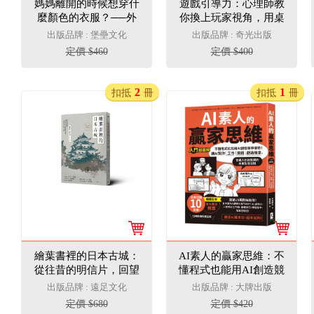
媽媽離開的時候想穿什
遊戲引導力：心理師教
麼顏色的衣服？──外
你換上玩家視角，用桌
婆、老媽還有我的三代
遊破解人際卡關，讓冷
出版品牌 : 堡壘文化
出版品牌 : 奇光出版
生命對話
淡抗拒變成主動投入
定價 $460
定價 $400
2
1
扣抵
冊
扣抵
冊
繪葉書裡的日本古城：
AI素人的贏家思維：不
從往昔的明信片，回望
懂程式也能用AI創造競
明治時代至戰前的知名
爭優勢！讓AI幫你工
出版品牌 : 遠足文化
出版品牌 : 大牌出版
城郭，一趟穿越時空的
作、賺錢、創造機會，
定價 $680
定價 $420
紙上行旅
普通人也能做到的未來