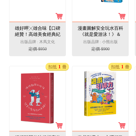
雄好呷╳雄合味【口碑
漫畫圖解安全玩水百科
絕贊！高雄美食經典紀
《就是愛游泳！》＆
錄套書】
《就是要學防溺自
出版品牌 : 木馬文化
出版品牌 : 小熊出版
救！》（共2冊）
定價 $950
定價 $900
1
1
扣抵
冊
扣抵
冊