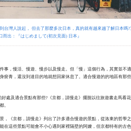
到台灣人說起， 但去了那麼多次日本，真的就有越來越了解日本嗎?
口而出：『はじめまして(初次見面) 日本』
件事，慢活、慢遊、慢步以及慢走。但「慢」這個行為，其實並不
身瘀青，還沒到達目的地就想回家休息了。適合慢遊的的地區有那
的好處及適合景點有那些?《京都，請慢走》擺脫以往旅遊書走馬看
都。
景，《京都，請慢走》列出了許多適合慢遊的景點，從洛東的哲學
能在這些景點可能會不小心遇到家裡隔壁的阿嬤，但京都特有的古