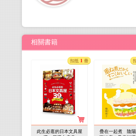
相關書籍
1
扣抵
冊
此生必逛的日本文具屋
疊在一起煮 陰陽