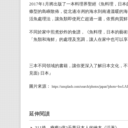
2017年1月將出版了一本料理界聖經《魚料理，日
條型的島嶼散佈，從北邊冷冽的海水到南邊溫暖的海
活魚處理法，讓魚類即使死亡超過一週，依舊肉質鮮
不同於家中煎煮炒炸的食譜，《魚料理，日本的藝術
「魚類和海鮮」的處理及烹調，讓人在家中也可以享
三本不同領域的書籍，讓你更深入了解日本文化，不
見面) 日本』
圖片來源：
https://unsplash.com/search/photos/japan?photo=hwL
延伸閱讀
311後，療癒1億2千萬日本人的繪本《活著》