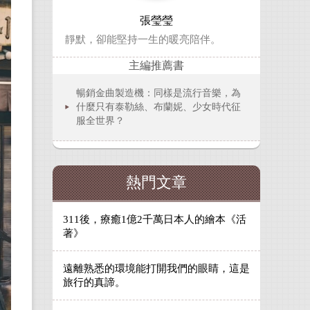
張瑩瑩
靜默，卻能堅持一生的暖亮陪伴。
主編推薦書
暢銷金曲製造機：同樣是流行音樂，為
什麼只有泰勒絲、布蘭妮、少女時代征
服全世界？
熱門文章
311後，療癒1億2千萬日本人的繪本《活
著》
遠離熟悉的環境能打開我們的眼睛，這是
旅行的真諦。