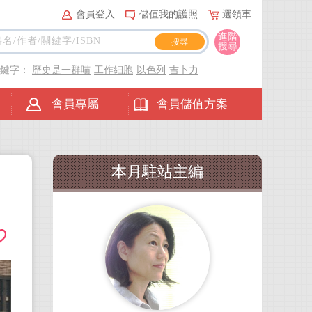
會員登入
儲值我的護照
選領車
進階
搜尋
關鍵字：
歷史是一群喵
工作細胞
以色列
吉卜力
會員專屬
會員儲值方案
本月駐站主編