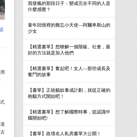
我發瘋的那段日子：變成完全不同的人是
什麼感覺？
童年回憶裡的難忘小天使—阿爾卑斯山的
還
少女
【精選書單】想瞭解一個階級、社會，最
好的方法就是加入他們
【精選書單】奮起吧！女人—那些成長及
適用
奮鬥的故事
些
【書單】正統貓奴養成計劃，就從正確的
抱貓方式開始吧！
花式
【精選書單】想了解國際時事，從認識中
國開始吧!
之道
色古
【書單】政壇名人私房書單大公開！