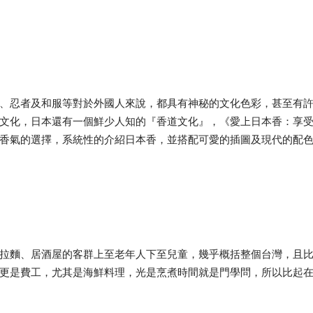
、忍者及和服等對於外國人來說，都具有神秘的文化色彩，甚至有
文化，日本還有一個鮮少人知的『香道文化』，《愛上日本香：享
香氣的選擇，系統性的介紹日本香，並搭配可愛的插圖及現代的配
拉麵、居酒屋的客群上至老年人下至兒童，幾乎概括整個台灣，且
更是費工，尤其是海鮮料理，光是烹煮時間就是門學問，所以比起