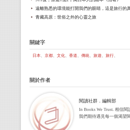
遠離熟悉的環境能打開我們的眼睛，這是旅行的
青藏高原：世俗之外的心靈之旅
關鍵字
日本
、
京都
、
文化
、
香道
、
傳統
、
旅遊
、
旅行
、
關於作者
閱讀社群．編輯部
In Books We Tru
我們期待遇見每一個渴望