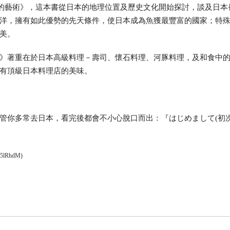
本的藝術》，這本書從日本的地理位置及歷史文化開始探討，談及日本
洋，擁有如此優勢的先天條件，使日本成為魚獲最豐富的國家；特
美。
》著重在於日本高級料理－壽司、懷石料理、河豚料理，及和食中
有頂級日本料理店的美味。
管你多常去日本，看完後都會不小心脫口而出：『はじめまして(初
AI5lRhdM)