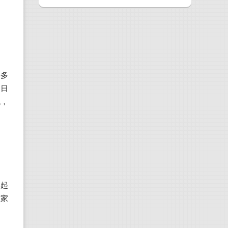
許多
受日
色，
比起
在家