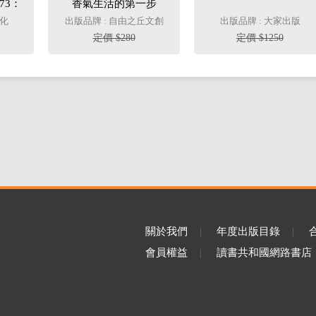
73：
香氣生活的第一步
新觀
文化
出版品牌 : 自由之丘文創
出版品牌 : 大家出版
美味一
定價 $280
定價 $1250
關於我們
|
年度出版目錄
|
會員權益
|
讀書共和國網路書店