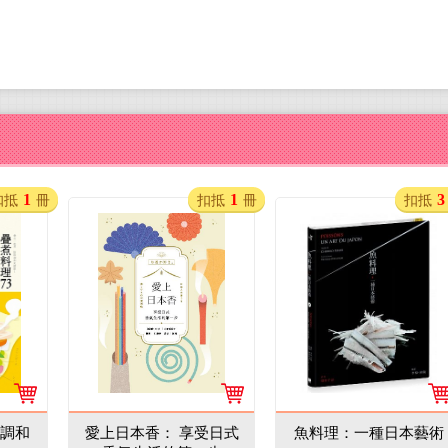
1
1
3
扣抵
冊
扣抵
冊
扣抵
調和
愛上日本香： 享受日式
魚料理：一種日本藝術