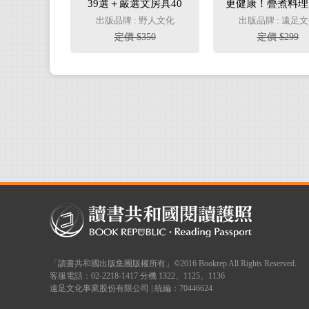
39選＋嚴選文房具40
更健康！疊煮料理
款！
風靡日本的料理
出版品牌 : 野人文化
出版品牌 : 遠足
念 省時+節能+
定價 $350
定價 $299
鍋搞定
「讀書共和國出版集團版權所有」©2016 Bookrep All Rights Reserved.
客服電話：02-2218-1417 分機 1322、1125、1136
遠足文化事業股份有限公司 | 統編：70446624