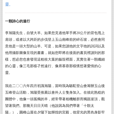
靈。
一顆詩心的遠行
李旭陽先生，自號大羊。如果您見過他單手將20公斤的背包甩上
肩頭，或者以大跨距的步伐登上玉山南峰前的碎石坡，必然會同
意他是一頭大型的山羊。可是，如果您讀他的文字他的詩詞以及
他用攝影圖像呈現的書畫，就如您即將在後面的書頁裡讀到的那
樣，想必您也會發現這粗枝大葉的軀殼裡面，其實住著一顆纖細
的心靈，像三毛那樣孑然遠行、像席慕蓉那樣懷想著愛情的心
靈。
我在二〇〇六年四月初識旭陽，當時我為駱駝登山會籌辦玉山後
五峰登山活動，旭陽受推薦以會外人士隻身加入。在彼此熟稔的
團體中，他像一頭孤獨的羊，經常帶著相機離群而獨踞崖頂，觀
望著我們。那幾天日日天晴（他說因為我們帶著「十顆太
陽」），圓峰山屋在夕陽下如輝煌的宮殿，他背光的黑色身影牢