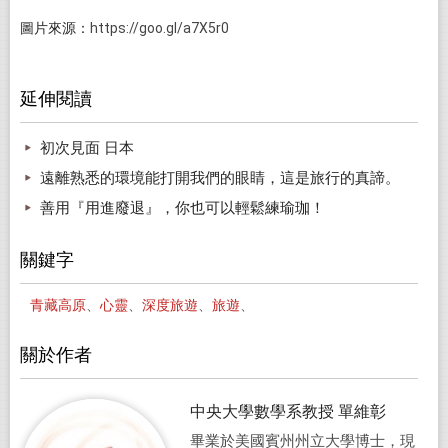
https://goo.gl/a7X5r0
圖片來源：
延伸閱讀
初次見面 日本
遠離熟悉的環境能打開我們的眼睛，這是旅行的真諦。
善用『用進廢退』，你也可以輕鬆練瑜珈！
關鍵字
青藏高原
、
心靈
、
深度旅遊
、
旅遊
、
關於作者
中央大學數學系教授 單維彰
畢業於美國賓州州立大學博士，現