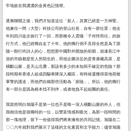
牢地嵌在我濃濃的金黃色記憶裡。
逐漸聊開之後，我們才知道這位「新人」其實已經是一方神聖。
他兼任一間（大型）科技公司的登山社長，自有一群社眾；他去
年到四川徒步旅行了一回，而那種令人震懾「子何恃而往」的旅
行方式，他已經獨自走了十年。他的獨行倒不見得全然是為了跟
隨一顆行吟詩人的心，想想那中國對外開放的初期，就連長江中
游的市鎮都是世人所陌生的，而他企圖涉足的是青康藏高原，是
橫斷山脈，是天山北麓，那該有多少的未知與不確定的危險？那
段時期有香港人組成四驅車隊深入藏區，有時候還獲得當地荷槍
軍警的護送，而他們自稱那些活動為「探險」。所以，他的獨行
有一部分是因為根本找不到伴，或者他負不起組團的責任。
我當然明白旭陽不是第一位也不是唯一深入橫斷山脈的外人，但
我相信他是很獨特的一位，以豐富情感和眼光，為那一段時間的
那一塊地理，留下一份值得我們將來擁有的共同記憶。旭陽在二
〇〇六年就對我們展示了這樣的文化素質和文字能力；儘管旭陽