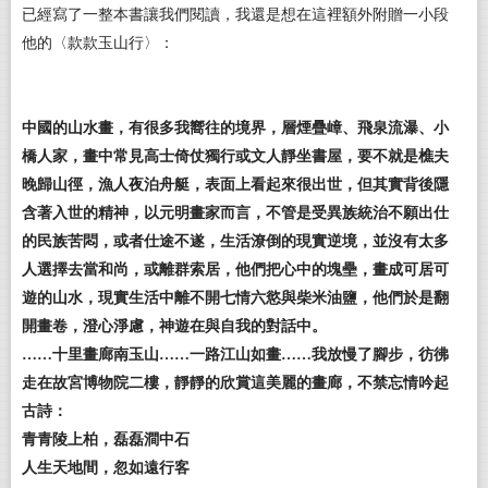
已經寫了一整本書讓我們閱讀，我還是想在這裡額外附贈一小段
他的〈款款玉山行〉：
中國的山水畫，有很多我嚮往的境界，層煙疊嶂、飛泉流瀑、小
橋人家，畫中常見高士倚仗獨行或文人靜坐書屋，要不就是樵夫
晚歸山徑，漁人夜泊舟艇，表面上看起來很出世，但其實背後隱
含著入世的精神，以元明畫家而言，不管是受異族統治不願出仕
的民族苦悶，或者仕途不遂，生活潦倒的現實逆境，並沒有太多
人選擇去當和尚，或離群索居，他們把心中的塊壘，畫成可居可
遊的山水，現實生活中離不開七情六慾與柴米油鹽，他們於是翻
開畫卷，澄心淨慮，神遊在與自我的對話中。
……十里畫廊南玉山……一路江山如畫……我放慢了腳步，彷彿
走在故宮博物院二樓，靜靜的欣賞這美麗的畫廊，不禁忘情吟起
古詩：
青青陵上柏，磊磊澗中石
人生天地間，忽如遠行客