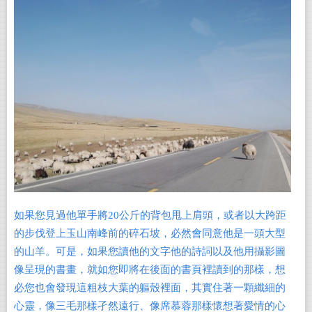
如果您見過他單手將20公斤的背包甩上肩頭，或者以大跨距
的步伐登上玉山南峰前的碎石坡，必然會同意他是一頭大型
的山羊。可是，如果您讀他的文字他的詩詞以及他用攝影圖
像呈現的書畫，就如您即將在後面的書頁裡讀到的那樣，想
必您也會發現這粗枝大葉的軀殼裡面，其實住著一顆纖細的
心靈，像三毛那樣孑然遠行、像席慕蓉那樣懷想著愛情的心