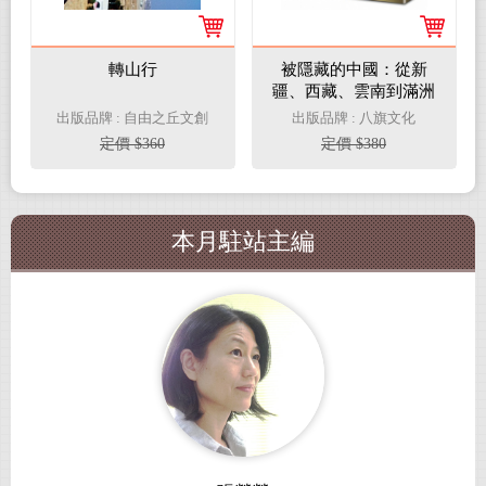
轉山行
被隱藏的中國：從新
疆、西藏、雲南到滿洲
的奇異旅程
出版品牌 : 自由之丘文創
出版品牌 : 八旗文化
定價 $360
定價 $380
本月駐站主編