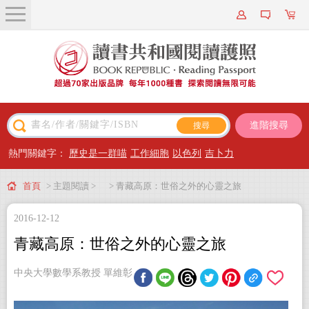
關於我們
近期新書
書籍搜尋
進階搜尋
主題閱讀
熱門關鍵字：
歷史是一群喵
工作細胞
以色列
吉卜力
出版專區
首頁
> 主題閱讀 >
> 青藏高原：世俗之外的心靈之旅
會員專屬
2016-12-12
會員儲值方案
青藏高原：世俗之外的心靈之旅
中央大學數學系教授 單維彰