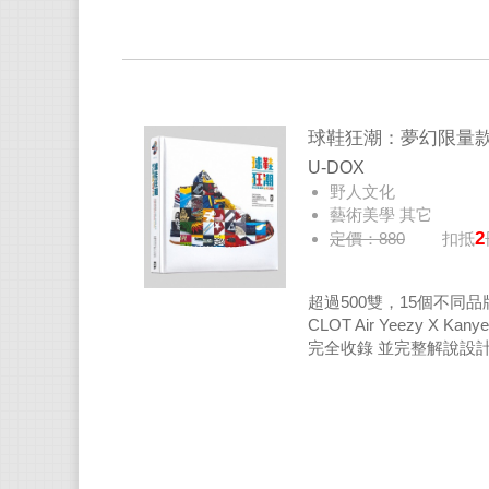
球鞋狂潮：夢幻限量款必
U-DOX
野人文化
藝術美學 其它
2
定價：880
扣抵
書籍專
超過500雙，15個不同品牌推出
CLOT Air Yeez
完全收錄 並完整解說設
執，精挑細選過去十年來
與發行故事始末，也採訪
人，本書都是你必定