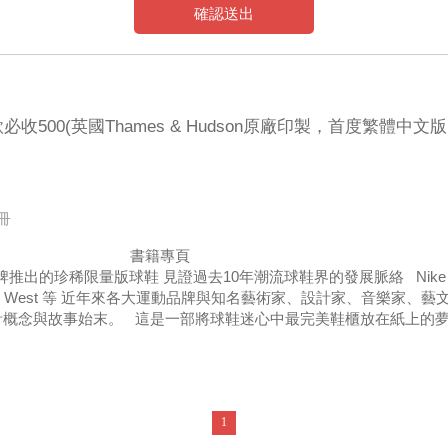
確認送出
收500(英國Thames & Hudson原廠印製，首度繁體中
冊
頁 獻給球鞋狂熱與收藏
的珍稀限量版球鞋 見證過去10年潮流球鞋界的發展脈絡 Nike X Futura Adi
y X Kanye West 等 近年來各大運動品牌與知名藝術家、設計家、
計概念與故事始末。 這是一部將球鞋迷心中最完美鞋櫃放在紙上的夢
，十五間球鞋大廠發行的超過五百雙夢幻限量版球鞋，並搭配數百
了許多潮流達人與世界級的超級球鞋店家，並為讀者講解球鞋構造
要蒐藏的經典限量版球鞋專書。
1