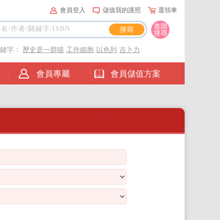
會員登入
儲值我的護照
選領車
進階
搜尋
關鍵字：
歷史是一群喵
工作細胞
以色列
吉卜力
會員專屬
會員儲值方案