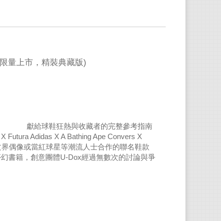
文版限量上市，精裝典藏版)
者的完整參考指南
das X A Bathing Ape Convers X
音樂家、藝文界偶像或當紅球星等潮流人士合作的聯名鞋款
幻書籍，創意團體U-Dox經過無數次的討論與爭
張精彩圖片。除了品牌歷史，個別球鞋的設計概念
，無論是初窺潮流界的新手，或是老手級的球鞋達