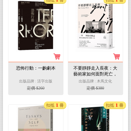
扣抵
冊
扣抵
冊
恐怖行動：一齣劇本
不要靜靜走入長夜：大
藝術家如何面對死亡，
在死亡之中度過日常
出版品牌 : 活字出版
出版品牌 : 木馬文化
定價 $260
定價 $380
1
1
扣抵
冊
扣抵
冊