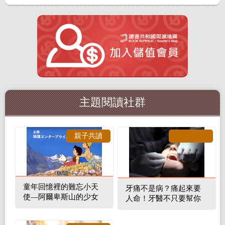
主題閱讀社群
親子共讀
童年回憶裡的難忘小天
牙痛不是病？痛起來要
使—阿爾卑斯山的少女
人命！牙醫不只要幫你
補蛀牙，還要觀察口腔
裡的整體環境