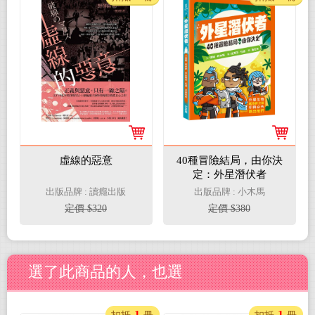
虛線的惡意
40種冒險結局，由你決
定：外星潛伏者
出版品牌 : 讀癮出版
出版品牌 : 小木馬
定價 $320
定價 $380
選了此商品的人，也選
1
1