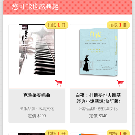
您可能也感興趣
1
1
扣抵
冊
扣抵
冊
克魯采奏鳴曲
白夜：杜斯妥也夫斯基
經典小說新譯(修訂版)
出版品牌 : 木馬文化
出版品牌 : 櫻桃園文化
定價 $299
定價 $340
1
1
扣抵
冊
扣抵
冊