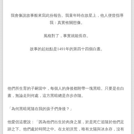
我會像說故事般來寫此份報告。我童年時在故星上，他人便曾指導
我：真實攸關想像。
風格對了，事實就能長存。
故事的起始點是
1491
年的第四十四個白晝。
他們所生育的子嗣當中，每個人的身後都附帶一塊黑暗。只要是在白
晝，無論走到何處，這方黑暗總是亦步亦隨。
「為何黑暗尾隨在我的孩子們身後？」
他愛侶這麼說：「因為他們出生於肉身之屋，於是死亡追隨於他們足
跡之下。他們處於時間之中。在太初洪荒，唯有太陽與冰永存，沒有