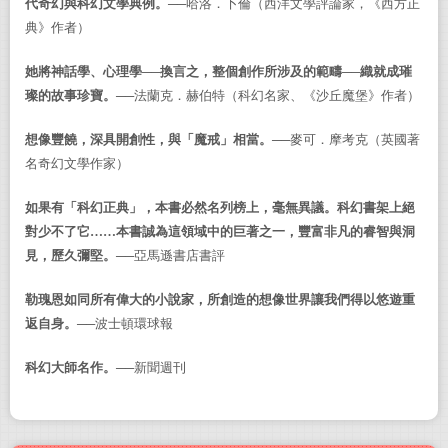
代奇幻與科幻文學典例。
──哈洛．卜倫
（
西洋文學評論家，《西方正
典》作者
）
她將神話學、心理學──換言之，整個創作所涉及的範疇──織就成璀
璨的故事珍寶。
──法蘭克．赫伯特
（
科幻名家、《沙丘魔堡》作者
）
想像豐饒，深具開創性，與「魔戒」相當。
──麥可．摩考克
（
英國著
名奇幻文學作家
）
如果有「科幻正典」，本書必然名列榜上，毫無異議。科幻書架上絕
對少不了它……本書誠為這領域中的巨著之一，豐富非凡的睿智與洞
見，歷久彌堅。
──亞馬遜書店書評
勒瑰恩如同所有偉大的小說家，所創造的想像世界讓我們得以悠遊重
返自身。
──波士頓環球報
科幻大師名作。
──新聞週刊