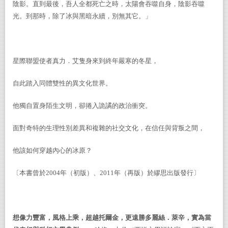
陰影。直到最後，吾人全都死亡之時，太陽會吞噬自身，陰影吞噬
光。到那時，除了冰與黑暗永續，別無其它。」
星際聯盟使者真力．艾隻身來到終年嚴寒的冬星，
自此踏入同體雙性的異文化世界。
他獨自置身陌生文明，卻捲入詭譎的政治衝突。
面對奇特的生理性別差異和複雜的社交文化，在信任與背叛之間，
他該如何穿越內心的冰原？
〔本書曾於
2004
年（初版）、
2011
年（再版）於繆思出版發行〕
想像力豐富，風格上乘，超越托爾金，更遠勝多麗絲．萊辛，實為當