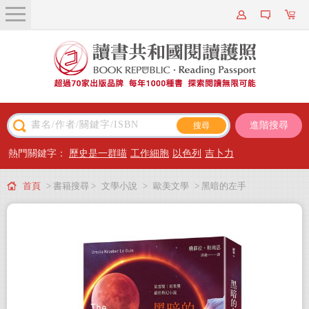
關於我們
近期新書
書籍搜尋
進階搜尋
主題閱讀
熱門關鍵字：
歷史是一群喵
工作細胞
以色列
吉卜力
出版專區
首頁
> 書籍搜尋 >
文學小說
>
歐美文學
> 黑暗的左手
會員專屬
會員儲值方案