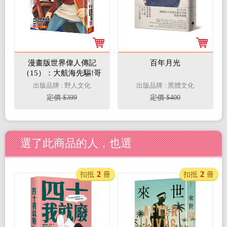
漫畫版世界偉人傳記
百年月光
（15）：大航海先驅!哥
倫布【改寫世界地圖的
出版品牌 : 野人文化
出版品牌 : 黑體文化
追夢航海家】專家監修.
定價 $399
定價 $400
難字注音版
選了此商品的人，也選
2
2
扣抵
冊
扣抵
冊