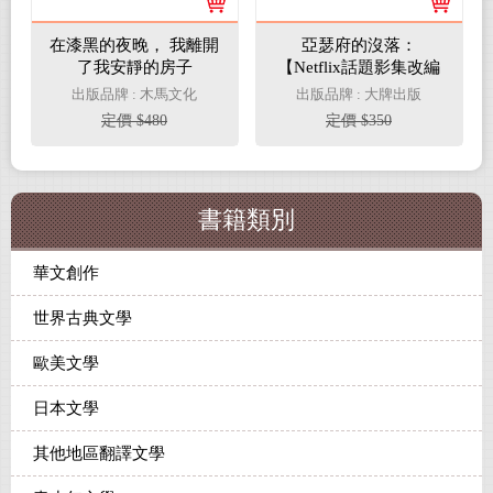
在漆黑的夜晚， 我離開
亞瑟府的沒落：
了我安靜的房子
【Netflix話題影集改編
原著】人性邪念的極致
出版品牌 : 木馬文化
出版品牌 : 大牌出版
洞察，愛倫坡驚悚短篇
定價 $480
定價 $350
傑作選
書籍類別
華文創作
世界古典文學
歐美文學
日本文學
其他地區翻譯文學