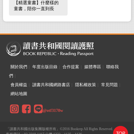
【精選童書】什麼樣的
童書，陪你一直到長
大！
關於我們
|
年度出版目錄
|
合作提案
|
媒體專區
|
聯絡我
們
|
會員權益
|
讀書共和國網路書店
|
隱私權政策
|
常見問題
|
網站地圖
@otf3170w
「讀書共和國出版集團版權所有」©2016 Bookrep All Rights Reserved.