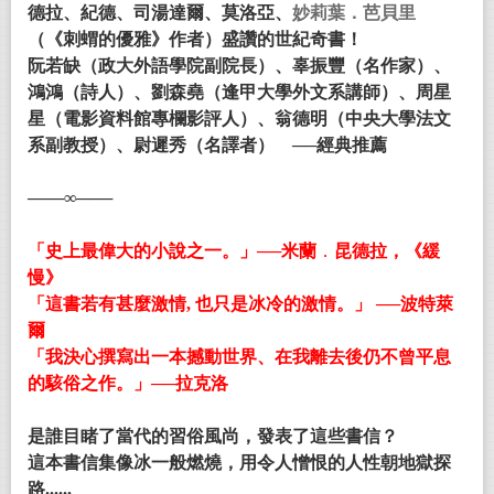
德拉、紀德、司湯達爾、莫洛亞、
妙莉葉．芭貝里
（
《
刺蝟的優雅
》
作者）
盛讚的世紀奇書！
阮若缺（
政大外語學院副院長）、辜振豐（名作家）、
鴻鴻（詩人）、劉森堯（逢甲大學外文系講師）、周星
星（電影資料館專欄影評人）、翁德明（中央大學法文
系副教授）、尉遲秀（名譯者） ──經典推薦
───∞───
「史上最偉大的小說之一。」──
米蘭
．
昆德拉，《緩
慢》
「這書若有甚麼激情, 也只是冰冷的激情。」 ──波特萊
爾
「我決心撰寫出一本撼動世界、在我離去後仍不曾平息
的駭俗之作。」──拉克洛
是誰目睹了當代的習俗風尚
，
發表了這些書信？
這本書信集像冰一般燃燒，用令人憎恨的人性朝地獄探
路......