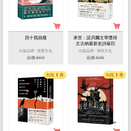
四十我就廢
來世：諾貝爾文學獎得
主古納最新史詩級巨
作，特別收錄諾貝爾文
出版品牌 : 堡壘文化
出版品牌 : 潮浪文化
學獎獲獎致辭〈寫作〉
定價 $650
定價 $580
【黑卡扉頁燙銀印製作
家簽名典藏版】
1
1
扣抵
冊
扣抵
冊