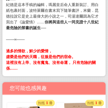
紀德是這本手稿的編輯，瑪麗皇后命人重新裝訂、用白
紙包裹封面，波特萊爾在書末寫下隨筆書評，米蘭．昆
德拉說它是史上最偉大的小說之一，司湯達爾因為它才
寫出了《論愛情》……
你將與這些人一同見證十八世紀
最危險的禁書的誕生──
───∞───
過多的情欲，鮮少的愛情，
虛榮是他們的天職，征服是他們的宿命。
這裡沒有上帝、沒有魔鬼、沒有命運，
只有
危險的關
係……
您可能也感興趣
1
1
扣抵
冊
扣抵
冊