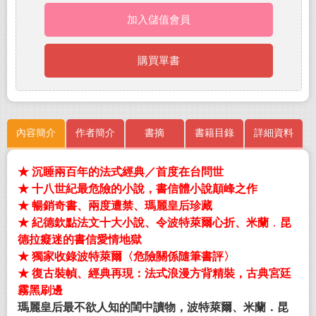
加入儲值會員
購買單書
內容簡介
作者簡介
書摘
書籍目錄
詳細資料
★ 沉睡兩百年的法式經典／首度在台問世
★ 十八世紀最危險的小說，書信體小說顛峰之作
★ 暢銷奇書、
兩度遭禁、瑪麗皇后珍藏
★ 紀德欽點法文十大小說、令波特萊爾心折、米蘭
．
昆
德拉癡迷的書信愛情地獄
★ 獨家收錄波特萊爾〈危險關係隨筆書評〉
★ 復古裝幀、經典再現：法式浪漫方背精裝，古典宮廷
霧黑刷邊
瑪麗皇后最不欲人知的閨中讀物，
波特萊爾、米蘭．昆