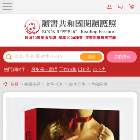
關於我們
近期新書
書籍搜尋
進階搜尋
主題閱讀
熱門關鍵字：
歷史是一群喵
工作細胞
以色列
吉卜力
出版專區
首頁
> 書籍搜尋 >
文學小說
>
歐美文學
> 危險關係
會員專屬
會員儲值方案