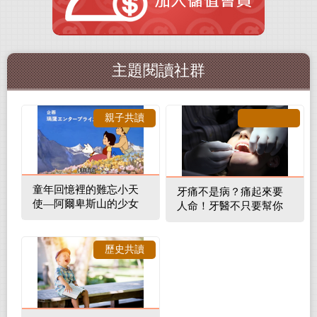
主題閱讀社群
親子共讀
童年回憶裡的難忘小天
牙痛不是病？痛起來要
使—阿爾卑斯山的少女
人命！牙醫不只要幫你
補蛀牙，還要觀察口腔
裡的整體環境
歷史共讀