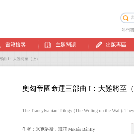
熱門
書籍搜尋
主題閱讀
出版專區
部曲 I：大難將至（上）
奧匈帝國命運三部曲 I：大難將至
The Transylvanian Trilogy (The Writing on the Wall): Th
作者：米克洛斯．班菲 Miklós Bánffy