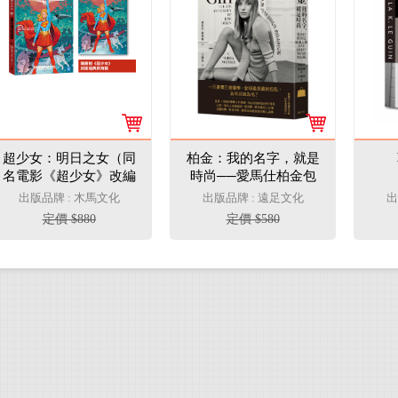
超少女：明日之女（同
柏金：我的名字，就是
名電影《超少女》改編
時尚──愛馬仕柏金包
原著，隨書附封面海
靈魂人物Jane Birkin的
出版品牌 : 木馬文化
出版品牌 : 遠足文化
出
報）
自由與反叛
定價 $880
定價 $580