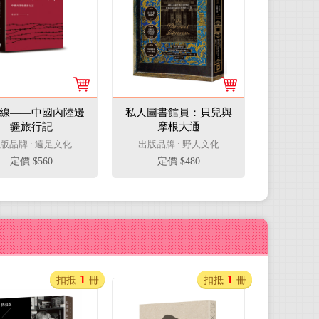
線——中國內陸邊
私人圖書館員：貝兒與
疆旅行記
摩根大通
版品牌 : 遠足文化
出版品牌 : 野人文化
定價 $560
定價 $480
1
1
扣抵
冊
扣抵
冊