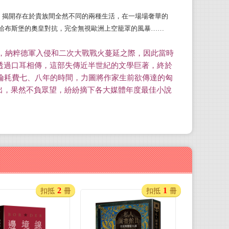
，揭開存在於貴族間全然不同的兩種生活，在一場場奢華的
凱塔琳
哈布斯堡的奧皇對抗，完全無視歐洲上空籠罩的風暴
……
，納粹德軍入侵和二次大戰戰火蔓延之際，因此當時
作者
透過口耳相傳，這部失傳近半世紀的文學巨著，終於
倫耗費七、八年的時間，力圖將作家生前欲傳達的匈
出，果然不負眾望，紛紛摘下各大媒體年度最佳小說
呂玉
以筆
2
1
扣抵
冊
扣抵
冊