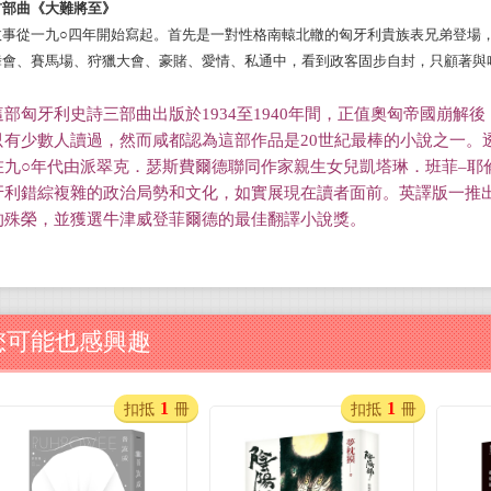
首部曲《大難將至》
故事從一九○四年開始寫起。首先是一對性格南轅北轍的匈牙利貴族表兄弟登場
舞會、賽馬場、狩獵大會、豪賭、愛情、私通中，看到政客固步自封，只顧著與
這部匈牙利史詩三部曲出版於
1934
至
1940
年間，正值奧匈帝國崩解後
只有少數人讀過，然而咸都認為這部作品是
20
世紀最棒的小說之一。
在九○年代由派翠克．瑟斯費爾德聯同作家親生女兒凱塔琳．班菲–耶
牙利錯綜複雜的政治局勢和文化，如實展現在讀者面前。英譯版一推
的殊榮，並獲選牛津威登菲爾德的最佳翻譯小說獎。
您可能也感興趣
1
1
扣抵
冊
扣抵
冊