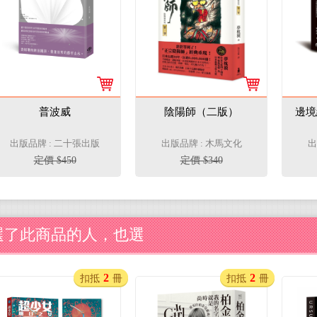
普波威
陰陽師（二版）
邊境
出版品牌 : 二十張出版
出版品牌 : 木馬文化
出
定價 $450
定價 $340
選了此商品的人，也選
2
2
扣抵
冊
扣抵
冊