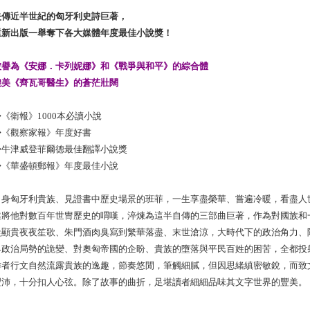
失傳近半世紀的匈牙利史詩巨著，
重新出版一舉奪下各大媒體年度最佳小說獎！
被譽為《安娜．卡列妮娜》和《戰爭與和平》的綜合體
媲美《齊瓦哥醫生》的蒼茫壯闊
◆《衛報》
1000
本必讀小說
◆《觀察家報》年度好書
◆
牛津威登菲爾德最佳翻譯小說獎
◆《華盛頓郵報》年度最佳小說
出身匈牙利貴族、見證書中歷史場景的班菲，一生享盡榮華、嘗遍冷暖，看盡人
遂將他對數百年世冑歷史的喟嘆，淬煉為這半自傳的三部曲巨著，作為對國族和
從顯貴夜夜笙歌、朱門酒肉臭寫到繁華落盡、末世滄涼，大時代下的政治角力、
界政治局勢的詭變、對奧匈帝國的企盼、貴族的墮落與平民百姓的困苦，全都投
作者行文自然流露貴族的逸趣，節奏悠閒，筆觸細膩，但因思緒縝密敏銳，而致
豐沛，十分扣人心弦。除了故事的曲折，足堪讀者細細品味其文字世界的豐美。