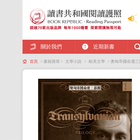
關於我們
近期新書
首頁
> 書籍搜尋 >
文學小說
>
歐美文學
> 奧匈帝國命運三