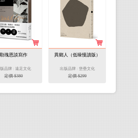
勒瑰恩談寫作
異鄉人（低噪慢讀版）
版品牌 : 遠足文化
出版品牌 : 堡壘文化
定價 $380
定價 $299