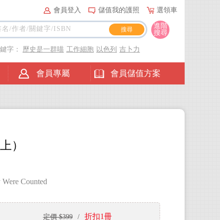
會員登入
儲值我的護照
選領車
進階
搜尋
關鍵字：
歷史是一群喵
工作細胞
以色列
吉卜力
會員專屬
會員儲值方案
（上）
ey Were Counted
折扣1冊
定價 $399
/