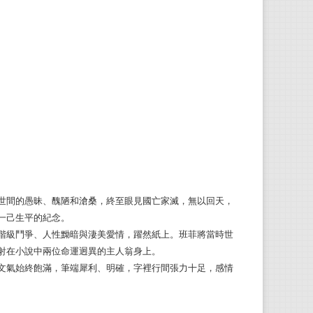
米克
生於
藝文
布斯
期間
人。
傳的
典三
派屈
世間的愚昧、醜陋和滄桑，終至眼見國亡家滅，無以回天，
一己生平的紀念。
生於1
階級鬥爭、人性黝暗與淒美愛情，躍然紙上。班菲將當時世
入《泰
射在小說中兩位命運迥異的主人翁身上。
文氣始終飽滿，筆端犀利、明確，字裡行間張力十足，感情