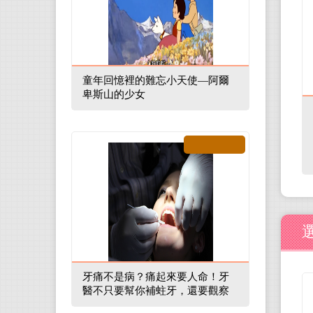
童年回憶裡的難忘小天使—阿爾
卑斯山的少女
牙痛不是病？痛起來要人命！牙
醫不只要幫你補蛀牙，還要觀察
口腔裡的整體環境