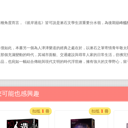
種種角度而言，《彼岸過迄》皆可說是漱石文學生涯重要分水嶺，為後期巔峰醞
不僅如此，本書另一個為人津津樂道的經典之處在於，以漱石之筆寄情青年敬太
在那個充滿變動的時代，其城市面貌、交通建設與尋常人家的日常生活，彷彿完
作品，也宛如一幅結合傳統與現代文明的時代浮世繪，擁有強大的文學野心，留
您可能也感興趣
1
1
扣抵
冊
扣抵
冊