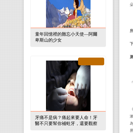
童年回憶裡的難忘小天使—阿爾
卑斯山的少女
牙痛不是病？痛起來要人命！牙
醫不只要幫你補蛀牙，還要觀察
口腔裡的整體環境