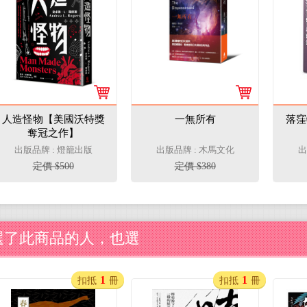
人造怪物【美國沃特獎
一無所有
落窪
奪冠之作】
出版品牌 : 燈籠出版
出版品牌 : 木馬文化
出
定價 $500
定價 $380
選了此商品的人，也選
1
1
扣抵
冊
扣抵
冊