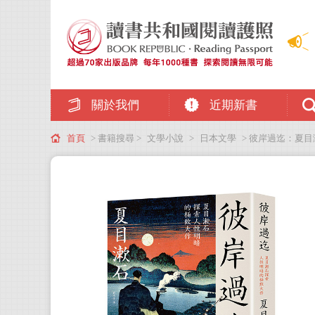
關於我們
近期新書
首頁
> 書籍搜尋 >
文學小說
>
日本文學
> 彼岸過迄：夏