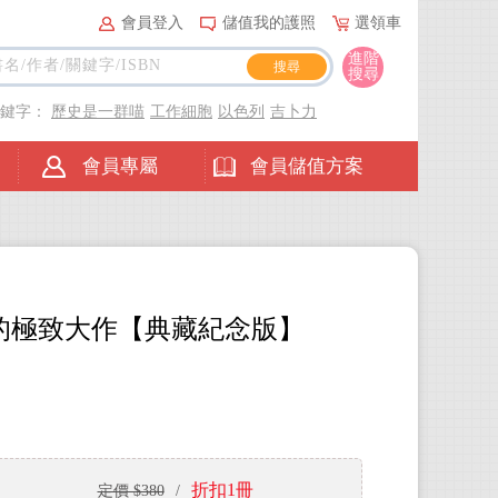
會員登入
儲值我的護照
選領車
進階
搜尋
關鍵字：
歷史是一群喵
工作細胞
以色列
吉卜力
會員專屬
會員儲值方案
的極致大作【典藏紀念版】
折扣1冊
定價 $380
/