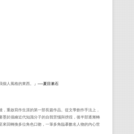
我個人風格的東西。
」──夏目漱石
後，重啟寫作生涯的第一部長篇作品。從文學創作手法上，
著墨於描繪近代知識分子的自我苦惱與徬徨，後半部逐漸轉
至來回轉換多位角色口吻，一筆多角臨摹數名人物的內心世