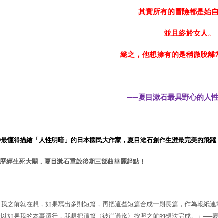
其實所有的冒險都是始
並且終於女人。
總之，他想擁有的是稍微脫離
──夏目漱石最具野心的人性
◎最懂得描繪「人性明暗」的日本國民大作家，夏目漱石創作生涯最完美的飛躍
歷經生死大關，夏目漱石重啟後期三部曲華麗起點！
「我之前就在想，如果寫出多則短篇，再把這些短篇合成一則長篇，作為報紙連
所以如果我的本事還行，我想把這篇〈彼岸過迄〉按照之前的想法完成。」──