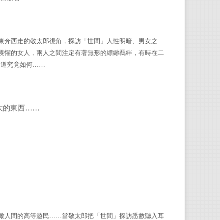
東奔西走的敬太郎視角，探訪「世間」人性明暗、男女之
畏懼的女人，兩人之間注定有著無形的縹緲羈絆，有時在二
知道究竟如何……
大的東西……
瞰人間的高等遊民……當敬太郎把「世間」探訪悉數聽入耳