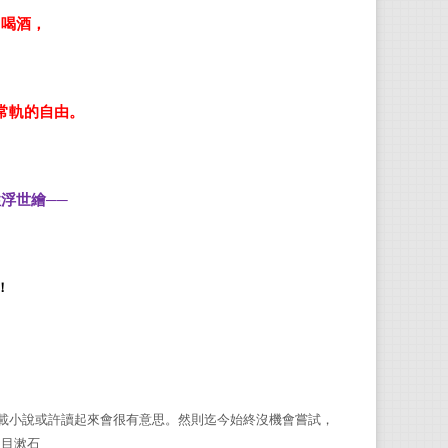
自喝酒，
夏目
本名
學創
常軌的自由。
漱石
民大
枕》
浮世繪──
1916
！
劉子
政治
寺》
《女
載小說或許讀起來會很有意思。然則迄今始終沒機會嘗試，
夏目漱石