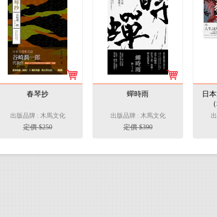
春琴抄
蟬時雨
日本
（
出版品牌 : 木馬文化
出版品牌 : 木馬文化
出
定價 $250
定價 $390