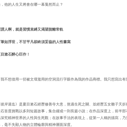
朵，他的人生又將會在哪一幕戛然而止？
所謂人啊，就是習慣束縛又渴望脫離常軌
下筆如浮世，不甘平凡卻終須妥協的人性書寫
夏目漱石醉心巨作！
「
我不想借用一切被文壇濫用的空洞流行字眼作為我的作品商標。我只想寫出有
《彼岸過迄》是夏目漱石經歷修善寺大患，熬過生死之關、並經歷五女雛子夭折
漱石首度挑戰以多則短篇故事，集合綴成一則長篇小說；在作品深度上，前半部
為深究精神世界的人性與生死觀；在故事手法的表現上，從第一人稱的描寫，乃
界，毫不失顯人物的立體輪廓與精神層面深度。