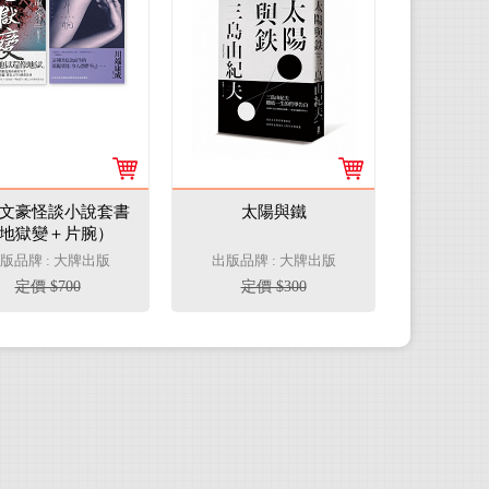
文豪怪談小說套書
太陽與鐵
地獄變＋片腕）
版品牌 : 大牌出版
出版品牌 : 大牌出版
定價 $700
定價 $300