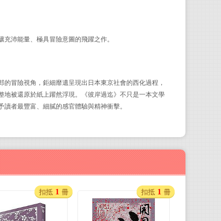
釀充沛能量、極具冒險意圖的飛躍之作。
郎的冒險視角，鉅細靡遺呈現出日本東京社會的西化過程，
整地被還原於紙上躍然浮現。《彼岸過迄》不只是一本文學
予讀者最豐富、細膩的感官體驗與精神衝擊。
1
1
扣抵
冊
扣抵
冊