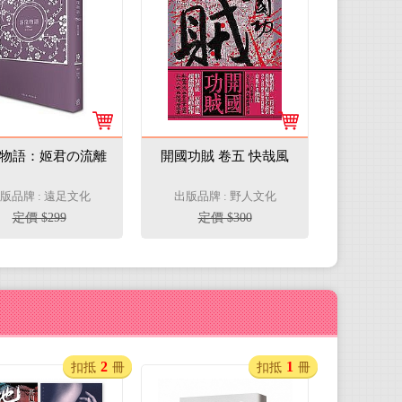
物語：姬君の流離
開國功賊 卷五 快哉風
版品牌 : 遠足文化
出版品牌 : 野人文化
定價 $299
定價 $300
2
1
扣抵
冊
扣抵
冊