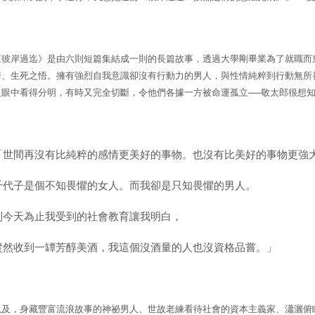
《彼岸過迄》是由六則短篇集結成一則的長篇故事，透過大學剛畢業為了就職而
情、生死之悟。擁有強烈自我意識卻沒有行動力的男人，與性情純粹到行動無所
人眼中看得分明，有時又完全切斷，令他們各據一方被命運孤立──敬太郎很想
「世間再沒有比純粹的感情更美好的事物。也沒有比美好的事物更強
千代子是個不知畏懼的女人。而我卻是只知畏懼的男人。
到今天為止我受到的社會教育讓我明白，
縱然收到一罈芳醇美酒，我這個沒酒量的人也沒資格品嘗。」
以及，身藏豐富流浪故事的神祕男人、世故老練看待社會的資本主義家、瀟灑俯