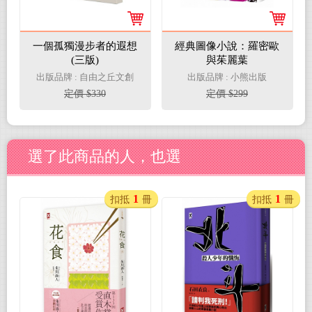
一個孤獨漫步者的遐想
經典圖像小說：羅密歐
(三版)
與茱麗葉
出版品牌 : 自由之丘文創
出版品牌 : 小熊出版
定價 $330
定價 $299
選了此商品的人，也選
1
1
扣抵
冊
扣抵
冊