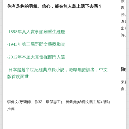
後，
你有足夠的勇氣、信心，能在無人島上活下去嗎？
教，
務。
倉吉
出版
‧1898年真人實事船難重生經歷
評。
‧1943年第三屆野間文藝獎勵賞
‧2012年本屋大賞發掘部門入選
‧日本超越半世紀經典成長小說，激勵無數讀者，中文
陳
版首度面世
東吳
自由
李偉文(牙醫師、作家、環保志工)、吳鈞堯(幼獅文藝主編) 感動
推薦