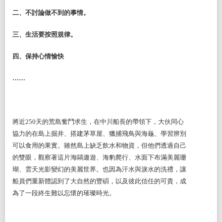
二、不討論做不到的事情。
三、生活要按照規律。
四、保持心情愉快
……
將近250天的荒島奮鬥求生，在中川船長的帶領下，大伙同心
協力的在島上掘井、搭建茅草屋、獵捕飛鳥與海龜、學習辨別
可以食用的果實。雖然島上缺乏飲水和物資，但他們透過自己
的雙眼，觀察著這片海鷗遨遊、海豹爬行、水面下布滿美麗珊
瑚、雲天光影變幻的美麗世界。也因為汗水與淚水的洗禮，讓
船員們重新體認到了大自然的豐碩，以及彼此信任的可貴，成
為了一段終生難以忘懷的璀璨時光。