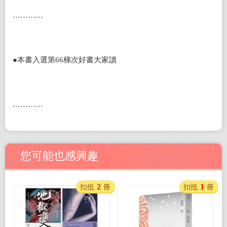
…………
●本書入選第66梯次好書大家讀
…………
您可能也感興趣
2
1
扣抵
冊
扣抵
冊