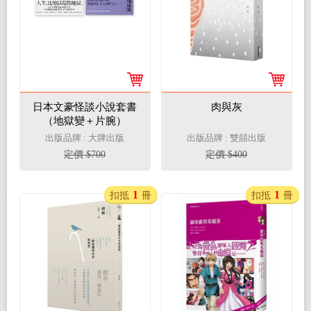
日本文豪怪談小說套書
肉與灰
（地獄變＋片腕）
出版品牌 : 大牌出版
出版品牌 : 雙囍出版
定價 $700
定價 $400
1
1
扣抵
冊
扣抵
冊