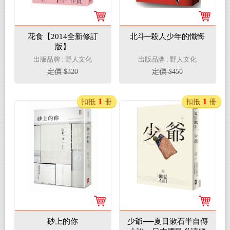
花食【2014全新修訂
北斗─殺人少年的懺悔
版】
出版品牌 : 野人文化
出版品牌 : 野人文化
定價 $320
定價 $450
1
1
扣抵
冊
扣抵
冊
砂上的你
少爺──夏目漱石半自傳