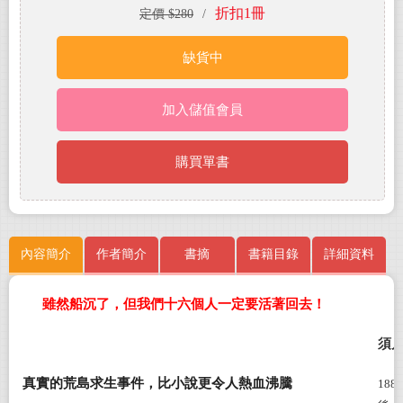
折扣1冊
定價 $280
/
缺貨中
加入儲值會員
購買單書
內容簡介
作者簡介
書摘
書籍目錄
詳細資料
雖然船沉了，但我們十六個人一定要活著回去！
須
真實的荒島求生事件，比小說更令人熱血沸騰
1880