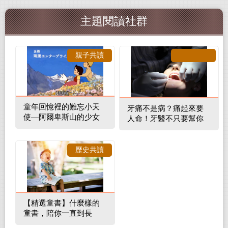
主題閱讀社群
親子共讀
童年回憶裡的難忘小天
牙痛不是病？痛起來要
使—阿爾卑斯山的少女
人命！牙醫不只要幫你
補蛀牙，還要觀察口腔
裡的整體環境
歷史共讀
【精選童書】什麼樣的
童書，陪你一直到長
大！