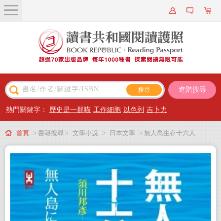
關於我們
近期新書
書籍搜尋
進階搜尋
主題閱讀
熱門關鍵字：
歷史是一群喵
工作細胞
以色列
吉卜力
出版專區
首頁
> 書籍搜尋 >
文學小說
>
日本文學
> 無人島生存十六人
會員專屬
會員儲值方案