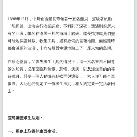
1898
年12月，中川倉吉船長帶領著十五名船員，駕駛著帆船
「龍睡號」出海進行漁業調查。不料到了深夜，遭遇到前所未
有的巨浪，帆船在漆黑一片的海域上觸礁。船長指揮船員們盡
可能地保護舢舨、收集工具，還有必備的書籍地圖。面臨隨時
都會滅頂的波濤，十六名船員幸運地踏上了一座未知的島嶼。
在缺乏物資，又喪失求生工具的情況下，這十六名來自不同背
景的船員，必須面臨到飢餓、恐懼、疾病，以及漫無目的的等
待歲月。只要一個人稍微有點軟弱與懷疑，十六人便可能全軍
覆沒。因此他們制定了一份求生法則，相互約定要一定活著回
去：
荒島團體求生法則：
一、用島上取得的東西生活。