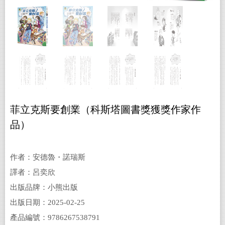
菲立克斯要創業（科斯塔圖書獎獲獎作家作
品）
作者：安德魯・諾瑞斯
譯者：呂奕欣
出版品牌：小熊出版
出版日期：2025-02-25
產品編號：9786267538791