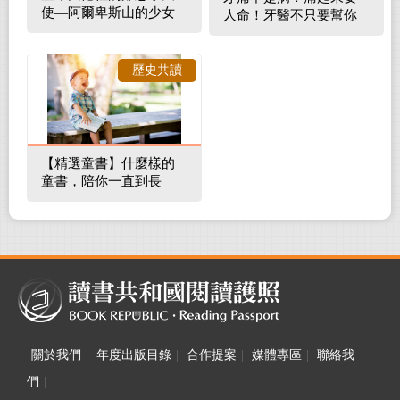
使—阿爾卑斯山的少女
人命！牙醫不只要幫你
補蛀牙，還要觀察口腔
裡的整體環境
歷史共讀
【精選童書】什麼樣的
童書，陪你一直到長
大！
關於我們
|
年度出版目錄
|
合作提案
|
媒體專區
|
聯絡我
們
|