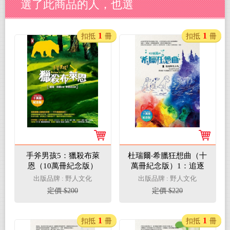
選了此商品的人，也選
1
1
扣抵
冊
扣抵
冊
手斧男孩5：獵殺布萊
杜瑞爾‧希臘狂想曲（十
恩（10萬冊紀念版）
萬冊紀念版）1：追逐
陽光之島
出版品牌 : 野人文化
出版品牌 : 野人文化
定價 $200
定價 $220
1
1
扣抵
冊
扣抵
冊