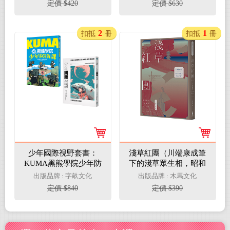
定價 $420
定價 $630
2
1
扣抵
冊
扣抵
冊
少年國際視野套書：
淺草紅團（川端康成筆
KUMA黑熊學院少年防
下的淺草眾生相，昭和
衛課+少年國際選讀：
現代主義文學代表作
出版品牌 : 字畝文化
出版品牌 : 木馬文化
洞觀20件國際大事 × 3
【全新譯本・紀念典藏
定價 $840
定價 $390
大全球發燒議題
版】）