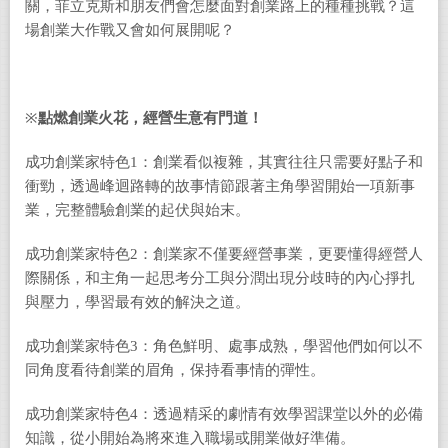
關，菲立克斯和朋友們會怎麼面對創業路上的種種挑戰？這
場創業大作戰又會如何展開呢？
※
點燃創業火花，經營生意有門道！
成功創業家特色1：創業看似複雜，其實往往只需要好點子和
衝勁，透過峰迴路轉的故事情節跟著主角學習開始一項新事
業，完整體驗創業的起伏與始末。
成功創業家特色2：創業家不僅要經營事業，更要懂得經營人
際關係，和主角一起思考分工與分潤出現分歧時的內心掙扎
與壓力，學習最有效的解決之道。
成功創業家特色3：角色鮮明、處事成熟，學習他們如何以不
同角度看待創業的眉角，保持看事情的彈性。
成功創業家特色4：透過精采的劇情有效學習課堂以外的必備
知識，從小開始為將來進入職場或開業做好準備。