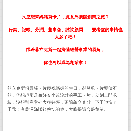
只是想幫媽媽買卡片，竟意外展開創業之旅？
行銷、記帳、分潤、董事會、諮詢顧問……要考慮的事情也
太多了吧！
跟著菲立克斯一起搞懂經營事業的眉角，
你也可以成為創業家！
菲立克斯想買張卡片慶祝媽媽的生日，卻發現卡片要價不
菲，他想起鄰居兼好友小茉設計的手工卡片，立刻上門求
救，沒想到竟意外大獲好評，更讓菲立克斯一下子賺進了上
千元！有著滿滿賺錢熱忱的他，大膽提議合夥創業。