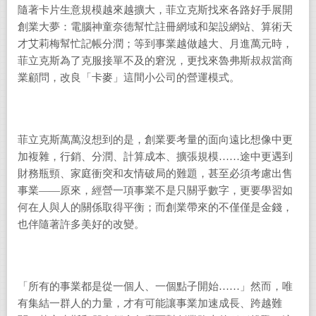
隨著卡片生意規模越來越擴大，菲立克斯找來各路好手展開
創業大夢：電腦神童奈德幫忙註冊網域和架設網站、算術天
才艾莉梅幫忙記帳分潤；等到事業越做越大、月進萬元時，
菲立克斯為了克服接單不及的窘況，更找來魯弗斯叔叔當商
業顧問，改良「卡麥」這間小公司的營運模式。
菲立克斯萬萬沒想到的是，創業要考量的面向遠比想像中更
加複雜，行銷、分潤、計算成本、擴張規模……途中更遇到
財務瓶頸、家庭衝突和友情破局的難題，甚至必須考慮出售
事業——原來，經營一項事業不是只關乎數字，更要學習如
何在人與人的關係取得平衡；而創業帶來的不僅僅是金錢，
也伴隨著許多美好的改變。
「所有的事業都是從一個人、一個點子開始……」然而，唯
有集結一群人的力量，才有可能讓事業加速成長、跨越難