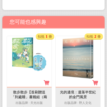
您可能也感興趣
1
2
扣抵
冊
扣抵
冊
散步散步【首刷贈送
光的邊境：遺落半世紀
「到處睡」書籤組（兩
的金門風景
入一組）】
出版品牌 : 天光出版
出版品牌 : 野人文化