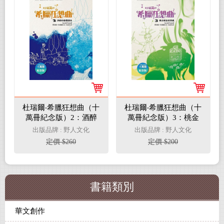
杜瑞爾‧希臘狂想曲（十
杜瑞爾‧希臘狂想曲（十
萬冊紀念版）2：酒醉
萬冊紀念版）3：桃金
的橄欖樹林
孃森林寶藏
出版品牌 : 野人文化
出版品牌 : 野人文化
定價 $260
定價 $200
書籍類別
華文創作