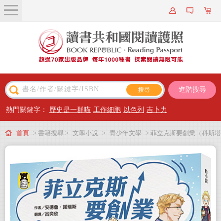
關於我們
近期新書
書籍搜尋
進階搜尋
主題閱讀
熱門關鍵字：
歷史是一群喵
工作細胞
以色列
吉卜力
出版專區
首頁
> 書籍搜尋 >
文學小說
>
青少年文學
> 菲立克斯要創業（科斯塔
會員專屬
圖書獎獲獎作家作品）
會員儲值方案