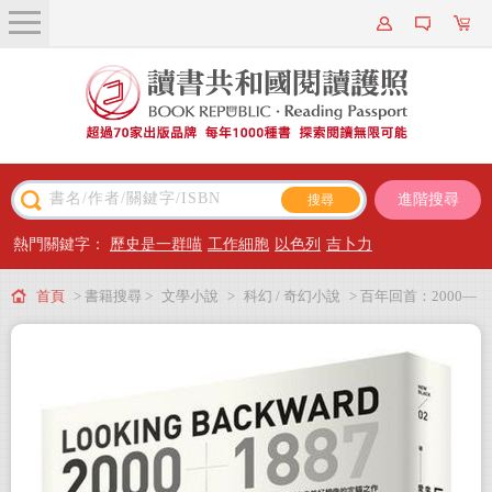
關於我們
近期新書
書籍搜尋
進階搜尋
主題閱讀
熱門關鍵字：
歷史是一群喵
工作細胞
以色列
吉卜力
出版專區
首頁
> 書籍搜尋 >
文學小說
>
科幻 / 奇幻小說
> 百年回首：2000—
會員專屬
1887——烏托邦小說經典，形塑十九世紀人民對未來美好想像的定錨之作（繁
會員儲值方案
體中文版首度問世）