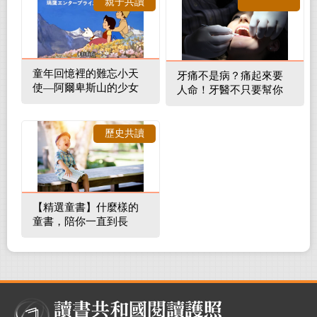
親子共讀
童年回憶裡的難忘小天
牙痛不是病？痛起來要
使—阿爾卑斯山的少女
人命！牙醫不只要幫你
補蛀牙，還要觀察口腔
裡的整體環境
歷史共讀
【精選童書】什麼樣的
童書，陪你一直到長
大！