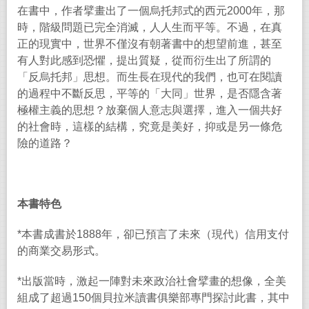
在書中，作者擘畫出了一個烏托邦式的西元
2000
年，那
時，階級問題已完全消滅，人人生而平等。不過，在真
正的現實中，世界不僅沒有朝著書中的想望前進，甚至
有人對此感到恐懼，提出質疑，從而衍生出了所謂的
「反烏托邦」思想。而生長在現代的我們，也可在閱讀
的過程中不斷反思，平等的「大同」世界，是否隱含著
極權主義的思想？放棄個人意志與選擇，進入一個共好
的社會時，這樣的結構，究竟是美好，抑或是另一條危
險的道路？
本書特色
*
本書成書於
1888
年，卻已預言了未來（現代）信用支付
的商業交易形式。
*
出版當時，激起一陣對未來政治社會擘畫的想像，全美
組成了超過
150
個貝拉米讀書俱樂部專門探討此書，其中