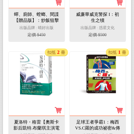
蟬、廚師、螳螂、間諜
威廉華威克警探 I：初
【贈品版】：炒飯狙擊
生之犢
手4（特別收錄「小說
出版品牌 : 晴好出版
出版品牌 : 惑星文化
之外」作者親錄音檔）
定價 $450
定價 $500
2
1
扣抵
冊
扣抵
冊
夏洛特・格雷【奧斯卡
足球王者爭霸1：梅西
影后凱特.布蘭琪主演電
VS.C羅的成功祕密&傳