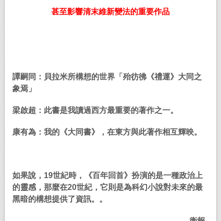
甚至影響清末維新變法的重要作品
譚嗣同：貝拉米所構想的世界「殆彷彿《禮運》大同之
象焉」
梁啟超：此書是我讀過西方最重要的著作之一。
康有為：我的《大同書》，在東方與此著作相互輝映。
如果說，
19
世紀時，《百年回首》扮演的是一種政治上
的靈感，那麼在
20
世紀，它則是為科幻小說對未來的最
黑暗的構想提供了資訊。。
——
衛報