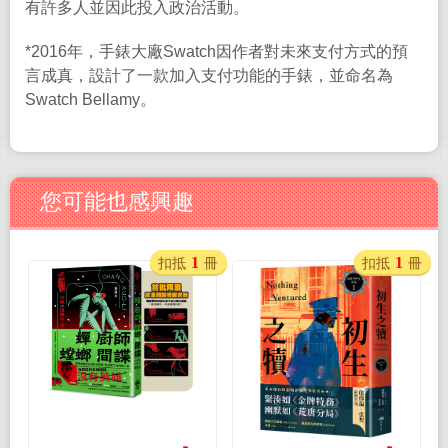
有許多人並因此投入政治活動。
*2016
年，手錶大廠
Swatch
因作者對未來支付方式的預
言成真，設計了一款加入支付功能的手錶，並命名為
Swatch Bellamy
。
您可能也感興趣
1
1
扣抵
冊
扣抵
冊