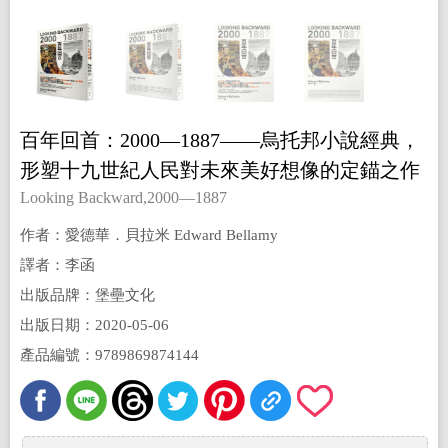
百年回首：2000—1887——烏托邦小說經典，
形塑十九世紀人民對未來美好想像的定錨之作
（繁體中文版首度問世）
Looking Backward,2000—1887
作者：愛德華．貝拉米 Edward Bellamy
譯者：李函
出版品牌：堡壘文化
出版日期：2020-05-06
產品編號：9789869874144