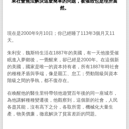
果社會無法解決這麼簡單的問題，被催毀也是理所當
然。
現在是
2000
年
9
月
10
日；你已經睡了
113
年
3
個月又
11
天。
朱利安．魏斯特生活在
1887
年的美國，有一天他接受催
眠進入夢鄉後，一覺醒來，卻已經是
2000
年。在這個新
的美國，國家是唯一的資本持有者，所有
1887
年時社會
的種種矛盾與爭端，像是罷工、怠工；勞動階級與資本
階級之間的爭執，都不復存在。
在喚醒他的醫生里特帶領他遊覽百年後的同一座城市，
為他講解種種變遷後，他觀察到，這個新的社會，人民
各盡其能，沒有高下之分，各取所需，機械化大量生
產，物美價廉，徹底解決了貧富差距的問題。