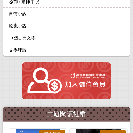
恐怖 / 驚悚小說
言情小說
療癒小說
中國古典文學
文學理論
主題閱讀社群