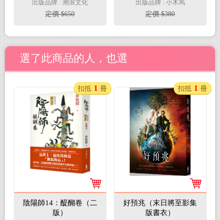
影《戰地有心人》改編
奇紀錄
出版品牌 : 潮浪文化
出版品牌 : 小木馬
原著】
定價 $650
定價 $380
選了此商品的人，也選
1
1
扣抵
冊
扣抵
冊
陰陽師14：醍醐卷（二
好預兆（末日將至影集
版）
版書衣）