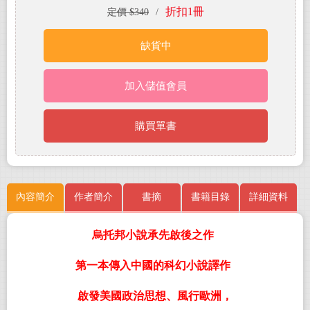
折扣1冊
定價 $340
/
缺貨中
加入儲值會員
購買單書
內容簡介
作者簡介
書摘
書籍目錄
詳細資料
烏托邦小說承先啟後之作
第一本傳入中國的科幻小說譯作
啟發美國政治思想、風行歐洲，