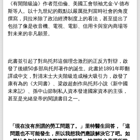
《有閒階級論》作者范伯倫、美國工會領袖尤金
·V·
德布
斯等人。以十九世紀的觀點以嚴厲批判當時社會的角度
撰寫，貝拉米除了政治經濟制度上的看法，甚至提出了
包括了像是收音機、電視、電影、信用卡與室內商場等
對未來的非凡願景。
此書並引起了對烏托邦這個理念激烈的正反方對辯，啟
發了後續
50
多部烏托邦著作的誕生。此書於
1891
年即翻
譯成中文，對清末士大夫階級造成極大吸引力，啟發了
康有為的《大同書》、梁啟超創作烏托邦小說《新中國
未來記》、孫中山節制私人資本發達國家資本的主張，
甚至是光緒皇帝的閱讀書目之一。
「現在沒有所謂的勞工問題了。」里特醫生回答，「這
問題也不可能發生，所以我想我們應該解決它了吧。如