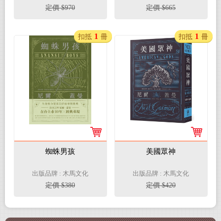
白套書)
定價 $970
定價 $665
1
1
扣抵
冊
扣抵
冊
蜘蛛男孩
美國眾神
出版品牌 : 木馬文化
出版品牌 : 木馬文化
定價 $380
定價 $420