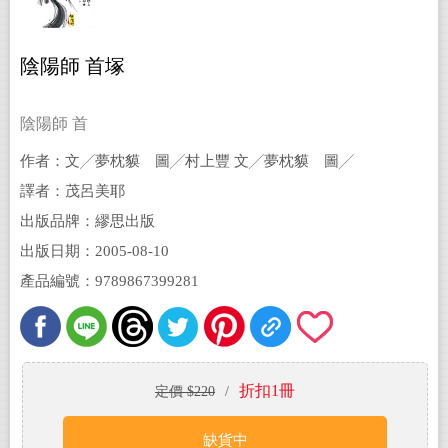
陰陽師 首塚
陰陽師 首
作者：文╱夢枕貘 圖╱村上豐 文╱夢枕貘 圖╱
村上豐
譯者：茂呂美耶
出版品牌：繆思出版
出版日期：2005-08-10
產品編號：9789867399281
折扣1冊
定價 $220
/
缺貨中