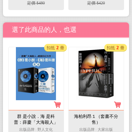
定價 $480
定價 $420
選了此商品的人，也選
2
2
扣抵
冊
扣抵
冊
群 是小說．海 是科
海柏利昂１（套書不分
普：薛慶「大海殺人」
售）
經典科幻大作(藍眼睛黑
出版品牌 : 野人文化
出版品牌 : 大家出版