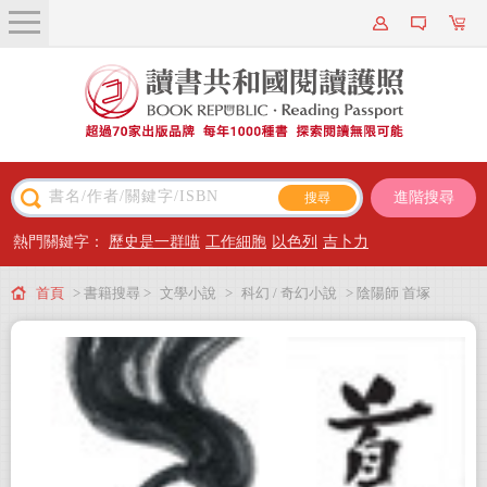
關於我們
近期新書
書籍搜尋
進階搜尋
主題閱讀
熱門關鍵字：
歷史是一群喵
工作細胞
以色列
吉卜力
出版專區
首頁
> 書籍搜尋 >
文學小說
>
科幻 / 奇幻小說
> 陰陽師 首塚
會員專屬
會員儲值方案