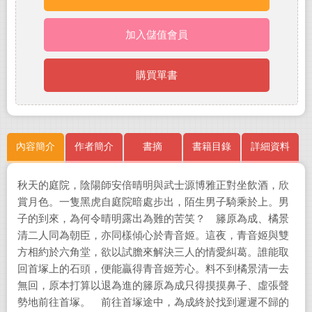
加入儲值會員
購買單書
內容簡介
作者簡介
書摘
書籍目錄
詳細資料
秋天的庭院，陰陽師安倍晴明與武士源博雅正對坐飲酒，欣
賞月色。一隻黑虎自庭院暗處步出，陌生男子騎乘於上。男
子的到來，為何令晴明露出為難的苦笑？ 籐原為成、橘景
清二人同為朝臣，亦同樣傾心於青音姬。這夜，青音姬與雙
方相約於六角堂，欲以試膽來解決三人的情愛糾葛。誰能取
回首塚上的石頭，便能贏得青音姬芳心。料不到橘景清一去
無回，原本打算以退為進的籐原為成只得摸摸鼻子、虛張聲
勢地前往首塚。 前往首塚途中，為成終於找到遲遲不歸的