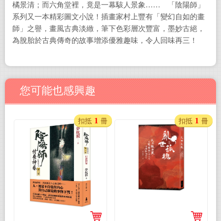
橘景清；而六角堂裡，竟是一幕駭人景象…… 「陰陽師」
系列又一本精彩圖文小說！插畫家村上豐有「變幻自如的畫
師」之譽，畫風古典淡緻，筆下色彩層次豐富，墨妙古絕，
為脫胎於古典傳奇的故事增添優雅趣味，令人回味再三！
您可能也感興趣
1
1
扣抵
冊
扣抵
冊