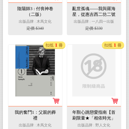
陰陽師3 : 付喪神卷
亂世孤魂——我與羅海
（二版）
星，從惠吉西二坊二號
到唐寧街十號
出版品牌 : 木馬文化
出版品牌 : 一八四一出版
定價 $340
定價 $330
1
1
扣抵
冊
扣抵
冊
我的奮鬥1：父親的葬
年獸心跳戀愛指南【首
禮
刷限量★「相依時光」
Q版糖心透卡】
出版品牌 : 木馬文化
出版品牌 : 野人文化