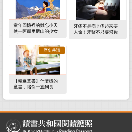
童年回憶裡的難忘小天
牙痛不是病？痛起來要
使—阿爾卑斯山的少女
人命！牙醫不只要幫你
補蛀牙，還要觀察口腔
裡的整體環境
歷史共讀
【精選童書】什麼樣的
童書，陪你一直到長
大！