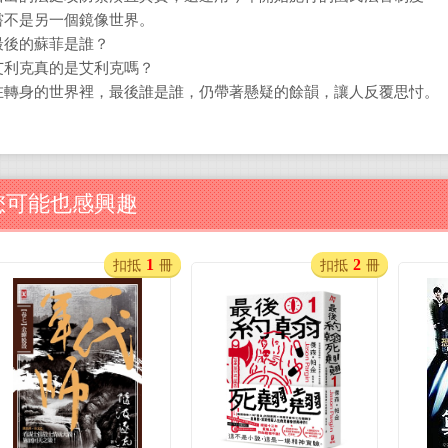
嘗不是另一個鏡像世界。
最後的蘇菲是誰？
艾利克真的是艾利克嗎？
在轉身的世界裡，最後誰是誰，仍帶著懸疑的餘韻，讓人反覆思忖。
您可能也感興趣
1
2
扣抵
冊
扣抵
冊