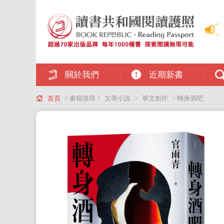
關於我們
近期新書
首頁
> 書籍搜尋 >
文學小說
>
華文創作
> 轉身酒吧