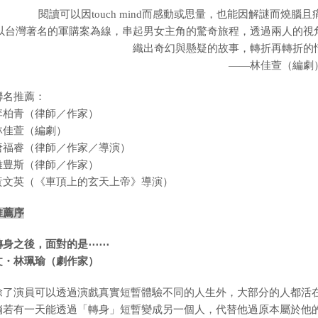
閱讀可以因touch mind而感動或思量，也能因解謎而燒
以台灣著名的軍購案為線，串起男女主角的驚奇旅程，透過兩人的視
織出奇幻與懸疑的故事，轉折再轉折的
——林佳萱（編劇
聯名推薦：
李柏青（律師／作家）
林佳萱（編劇）
唐福睿（律師／作家／導演）
雅豊斯（律師／作家）
黃文英（《車頂上的玄天上帝》導演）
推薦序
轉身之後，面對的是⋯⋯
文・林珮瑜（劇作家）
除了演員可以透過演戲真實短暫體驗不同的人生外，大部分的人都活
倘若有一天能透過「轉身」短暫變成另一個人，代替他過原本屬於他