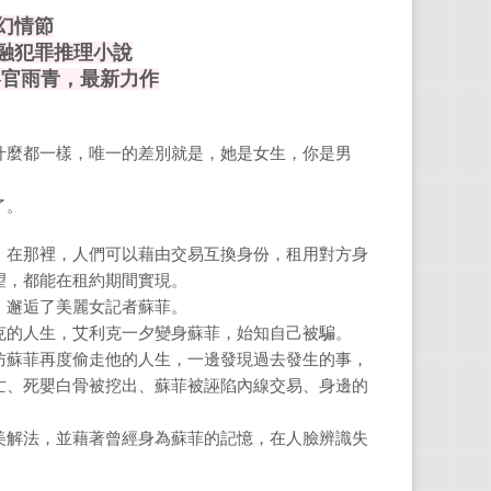
幻情節
官雨
融犯罪推理小說
人稱
——官雨青，最新力作
網路
為其
什麼都一樣，唯一的差別就是，她是女生，你是男
FB粉
。
IG：@
了。
，在那裡，人們可以藉由交易互換身份，租用對方身
望，都能在租約期間實現。
」邂逅了美麗女記者蘇菲。
克的人生，艾利克一夕變身蘇菲，始知自己被騙。
防蘇菲再度偷走他的人生，一邊發現過去發生的事，
亡、死嬰白骨被挖出、蘇菲被誣陷內線交易、身邊的
美解法，並藉著曾經身為蘇菲的記憶，在人臉辨識失