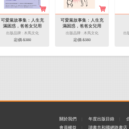
可愛黨故事集：人生充
可愛黨故事集：人生充
滿困惑，爸爸女兒用
滿困惑，爸爸女兒用
「說故事」相互陪伴
「說故事」相互陪伴
出版品牌 : 木馬文化
出版品牌 : 木馬文化
出
（限量作者親簽版）
定價 $380
定價 $380
關於我們
|
年度出版目錄
|
會員權益
|
讀書共和國網路書店