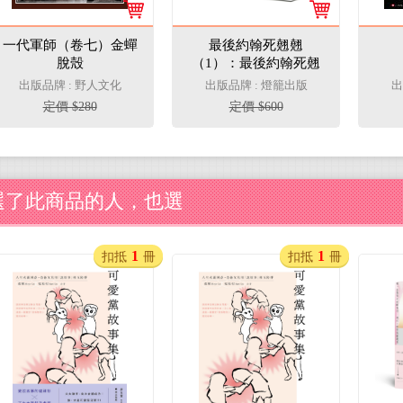
一代軍師（卷七）金蟬
最後約翰死翹翹
脫殼
（1）：最後約翰死翹
翹【笑到頭皮發麻的克
出版品牌 : 野人文化
出版品牌 : 燈籠出版
出
系邪典十年紀念版】
定價 $280
定價 $600
選了此商品的人，也選
1
1
扣抵
冊
扣抵
冊