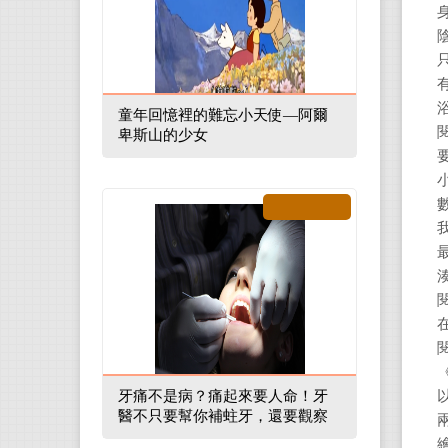
童年回憶裡的難忘小天使—阿爾
卑斯山的少女
牙痛不是病？痛起來要人命！牙
醫不只要幫你補蛀牙，還要觀察
口腔裡的整體環境