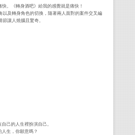
腦且痛快。《轉身酒吧》給我的感覺就是痛快！
角以及轉身角色的切換，隨著兩人面對的案件交叉編
情節讓人燒腦且驚奇。
）
在自己的人生裡扮演自己。
的人生，你願意嗎？