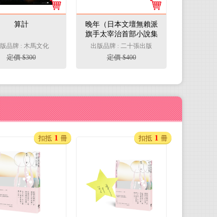
算計
晚年（日本文壇無賴派
旗手太宰治首部小說集
完整呈現）
版品牌 : 木馬文化
出版品牌 : 二十張出版
定價 $300
定價 $400
1
1
扣抵
冊
扣抵
冊