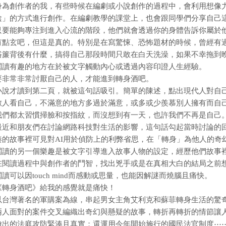
身為創作者的我，有些時候在編劇或小說創作的過程中，會利用想像
陰」的方式進行創作。在編劇教學的課堂上，也會跟同學們分享自己
只要能夠專注到進入心流的階段，他們就會透過你的身體告訴你屬於
有點玄吧，但這是真的。特別是在寫驚悚、恐怖題材的時候，曾經有
浴簾背後有什麼，搞得自己那段時間只敢在白天洗澡，如果不幸拖到
閱讀有趣的地方在於被文字觸動內心或透過內容印證人生經驗。
要非常非常討厭自己的人，才能進到轉身酒吧。
小說才讀到第二頁，就被這句話吸引。簡單的陳述，點出現代人對自
數人看自己，不滿意的地方多過於滿意，或多或少羨慕別人擁有而自
我們都太習慣掃臉和按指紋，而沒想到有一天，也許我們不再是自己
最近和朋友們在討論網路科技對生活的影響，這句話勾起當時討論的回
湊的故事裡可見對AI用於偵防上的利弊省思，在「轉身」為他人的奇
閱讀的另一個樂趣是被文字引導進入故事人物的設定，經歷他們故事
在閱讀過程中與創作者的鬥智，找出兇手或是在真相大白的結局之前
閱讀可以因touch mind而感動或思量，也能因解謎而燒腦且痛快。
《轉身酒吧》給我的感覺就是痛快！
以台灣著名的軍購案為線，串起男女主角艾利克和蘇菲轉身生活的驚
兩人面對的案件交叉編織出奇幻與懸疑的故事，轉折再轉折的情節讓
繪出的法庭攻防緊湊且真實；還運用今年開始施行的國民法官制度⋯