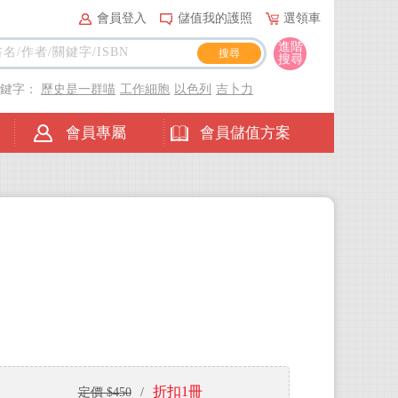
會員登入
儲值我的護照
選領車
進階
搜尋
關鍵字：
歷史是一群喵
工作細胞
以色列
吉卜力
會員專屬
會員儲值方案
折扣1冊
定價 $450
/