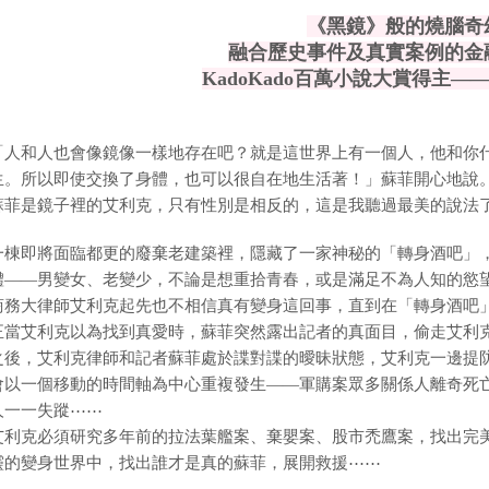
《黑鏡》般的燒腦奇
融合歷史事件及真實案例的金
KadoKado百萬小說大賞得主
「人和人也會像鏡像一樣地存在吧？就是這世界上有一個人，他和你
生。所以即使交換了身體，也可以很自在地生活著！」蘇菲開心地說
蘇菲是鏡子裡的艾利克，只有性別是相反的，這是我聽過最美的說法
一棟即將面臨都更的廢棄老建築裡，隱藏了一家神秘的「轉身酒吧」
體——男變女、老變少，不論是想重拾青春，或是滿足不為人知的慾
商務大律師艾利克起先也不相信真有變身這回事，直到在「轉身酒吧
正當艾利克以為找到真愛時，蘇菲突然露出記者的真面目，偷走艾利
之後，艾利克律師和記者蘇菲處於諜對諜的曖昧狀態，艾利克一邊提
會以一個移動的時間軸為中心重複發生——軍購案眾多關係人離奇死
人一一失蹤⋯⋯
艾利克必須研究多年前的拉法葉艦案、棄嬰案、股市禿鷹案，找出完
靈的變身世界中，找出誰才是真的蘇菲，展開救援⋯⋯