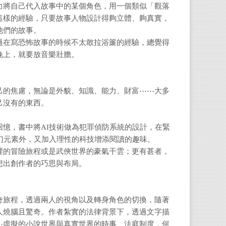
力將自己代入故事中的某個角色，用一個類似「觀落
這樣的經驗，只要故事人物設計得夠立體、夠真實，
他們的故事。
過在寫恐怖故事的時候不太敢拉浴簾的經驗，總覺得
晚上，就要放音樂壯膽。
己的焦慮，無論是外貌、知識、能力、財富⋯⋯大多
己沒有的東西。
。
憶，書中將AI技術做為犯罪偵防系統的設計，在緊
幻元素外，又加入理性的科技增添閱讀的趣味。
裡的冒險旅程或是武俠世界的豪氣干雲；更有甚者，
想出創作者的巧思與布局。
奇旅程，透過兩人的視角以及轉身角色的切換，隨著
人燒腦且驚奇。作者紮實的法律背景下，透過文字描
⋯虛擬的小說世界與真實世界的時事、法庭制度，何