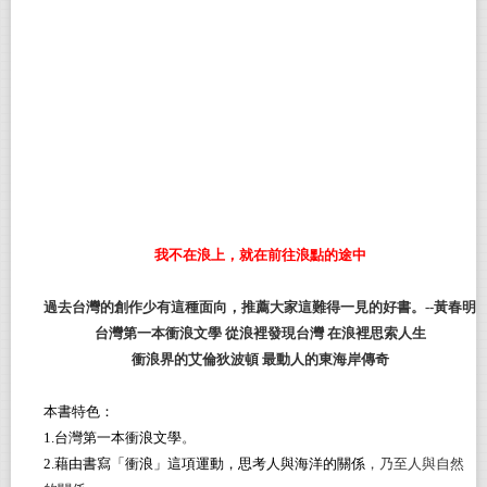
我不在浪上，就在前往浪點的途中
過去台灣的創作少有這種面向，推薦大家這難得一見的好書。--黃春明
台灣第一本衝浪文學 從浪裡發現台灣 在浪裡思索人生
衝浪界的艾倫狄波頓 最動人的東海岸傳奇
本書特色：
1.
台灣第一本衝浪文學
。
2.
藉由書寫「衝浪」這項運動，
思考人與海洋的關係
，乃至人與自然