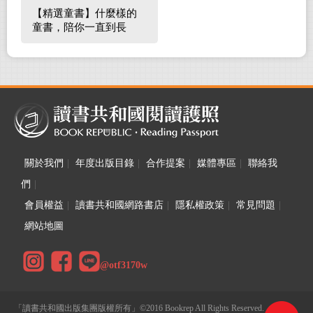
【精選童書】什麼樣的
童書，陪你一直到長
大！
關於我們
|
年度出版目錄
|
合作提案
|
媒體專區
|
聯絡我
們
|
會員權益
|
讀書共和國網路書店
|
隱私權政策
|
常見問題
|
網站地圖
@otf3170w
「讀書共和國出版集團版權所有」©2016 Bookrep All Rights Reserved.