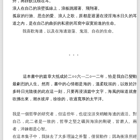
外，將靜默沈積在耳。
浪人在自己的浪壁弧線上，浪板跳躍著、飛翔著。
孤寂的行旅、思念的愛、浪人之歌，原都是迴盪在浸淫海水日久的耳
道之內，是在自己的曲折的私密的耳窩中寂寞前進的生命。
我喜歡海邊，以及在海邊遊蕩、鬼混、自在的生命。
。。。
這本書中的篇章大抵成於二○○六―
二
○一二
年，恰是我自己變動
最劇烈的人生。然而，書中的心情都是海的，溫柔耽溺的，以致於許
多時日光陰後的此在這一刻，只要再浸漬篇中文字，海風的味道就會
吹拂出來，潮水彼岸，徐徐的，吹過寬厚的太平洋。
我是一個哲學的研究者，但這些年，也從沒須臾稍離海邊的過活。對
自己，此二者是一致的，哲學之堅之礪與海浪的剛硬，皆磨人。兩
者，淬鍊都是心智。
在這本集子中，我抹去了大多理論之斧鑿，僅留動作；因為衝浪所經