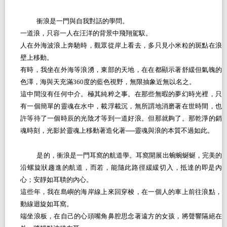
衝浪是一門與自我對話的學問。
一道浪，只容一人在汪洋的背景中飛翔駕馭。
人在外海波浪上奔馳時，觀眾從岸上看去，多只見小米粒的斑點在浪
壁上移動。
有時，我坐在外海等浪湧，東部的天地，在在都顯示著舒緩但氣魄的
色澤，海與天充滿360度的藍色視野，無限抽象近無以名之。
這中間沒有任何中介。極其純粹之事。在那些無暇的夢幻時光裡，只
有一個簡單的靈魂在水中，載浮載沉，無所謂地消磨著在世時間，也
許等待了一個時辰的光陰才等到一道好浪。但那就夠了。那乾淨的銷
魂時刻，光影於靈魂上移動著造化著──靈魂與浪的本質不過如此。
是的，衝浪是一門耳窩的航道學。耳窩開展出蜿蜿蜒蜒，完美的
沿螺旋狀趨進的航道，而若，能隨此路徑緩緩切入，抵達的即是內
心；安靜如耳聵的內心。
這些年，我在島嶼的海岸線上來回穿梭，在一個人的車上前往浪點，
動線迴旋如耳窩。
端坐浪板，在自己的心頭嘴角鼻腔思念著遠方的女孩，將聲響隔絕在