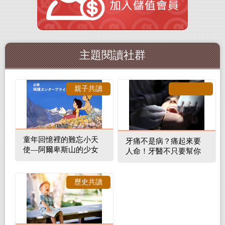
主題閱讀社群
親子共讀
童年回憶裡的難忘小天
牙痛不是病？痛起來要
使—阿爾卑斯山的少女
人命！牙醫不只要幫你
補蛀牙，還要觀察口腔
裡的整體環境
歷史共讀