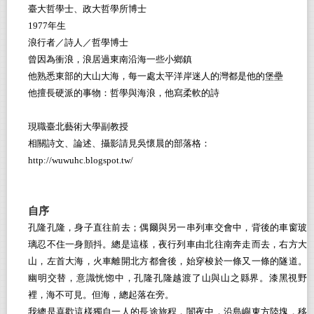
臺大哲學士、政大哲學所博士
1977
年生
浪行者／詩人／哲學博士
曾因為衝浪，浪居過東南沿海一些小鄉鎮
他熟悉東部的大山大海，每一處太平洋岸迷人的灣都是他的堡壘
他擅長硬派的事物：哲學與海浪，他寫柔軟的詩
現職臺北藝術大學副教授
相關詩文、論述、攝影請見吳懷晨的部落格：
http://wuwuhc.blogspot.tw/
自序
孔隆孔隆，身子直往前去；偶爾與另一串列車交會中，背後的車窗玻
璃忍不住一身顫抖。總是這樣，夜行列車由北往南奔走而去，右方大
山，左首大海，火車離開北方都會後，始穿梭於一條又一條的隧道。
幽明交替，意識恍惚中，孔隆孔隆越渡了山與山之縣界。漆黑視野
裡，海不可見。但海，總起落在旁。
我總是喜歡這樣獨自一人的長途旅程，闇夜中，沿島嶼東方陸塊，移