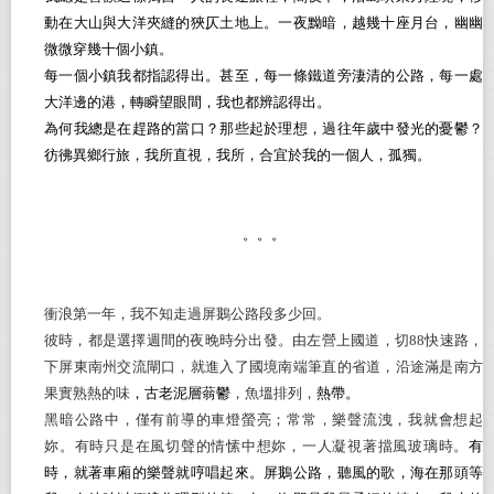
動在大山與大洋夾縫的狹仄土地上。一夜黝暗，越幾十座月台，幽幽
微微穿幾十個小鎮。
每一個小鎮我都指認得出。甚至，每一條鐵道旁淒清的公路，每一處
大洋邊的港，轉瞬望眼間，我也都辨認得出。
為何我總是在趕路的當口？那些起於理想，過往年歲中發光的憂鬱？
彷彿異鄉行旅，我所直視，我所，合宜於我的一個人，孤獨。
。。。
衝浪第一年，我不知走過屏鵝公路段多少回。
彼時，都是選擇週間的夜晚時分出發。由左營上國道，切88快速路，
下屏東南州交流閘口，就進入了國境南端筆直的省道，沿途滿是南方
果實熟熱的味
，古老泥層蓊鬱
，魚塭排列，
熱帶。
黑暗公路中，僅有前導的車燈螢亮；常常，樂聲流洩，我就會想起
妳。有時只是在風切聲的情愫中想妳，一人凝視著擋風玻璃時。
有
時，就著車廂的樂聲就哼唱起來。屏鵝公路，聽風的歌，海在那頭等