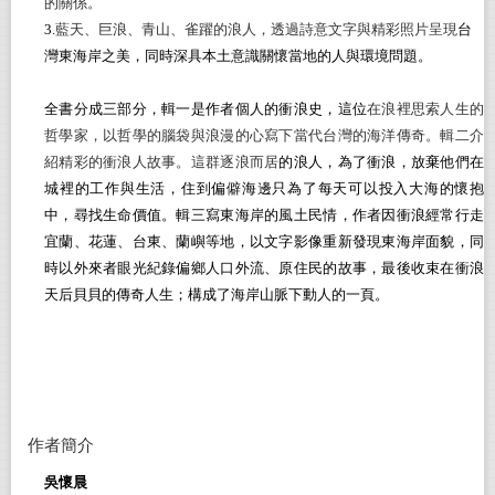
的關係。
3.
藍天、巨浪、青山、雀躍的浪人，透過詩意文字與精彩照片呈現
台
灣東海岸之美，同時深具本土意識關懷當地的人與環境問題。
全書分成三部分，輯一是作者個人的衝浪史，這位
在浪裡思索人生的
哲學家
，以哲學的腦袋與浪漫的心寫下當代台灣的海洋傳奇。輯二介
紹精彩的衝浪人故事。這群逐浪而居
的浪人，為了衝浪，放棄他們在
城裡的工作與生活，住到偏僻海邊只為了每天可以投入大海的懷抱
中，尋找生命價值。輯三寫東海岸的風土民情，作者因衝浪經常行走
宜蘭、花蓮、台東、蘭嶼等地，以文字影像重新發現東海岸面貌，同
時以外來者眼光紀錄偏鄉人口外流、原住民的故事，最後收束在衝浪
天后貝貝的傳奇人生；構成了海岸山脈下動人的一頁。
作者簡介
吳懷晨