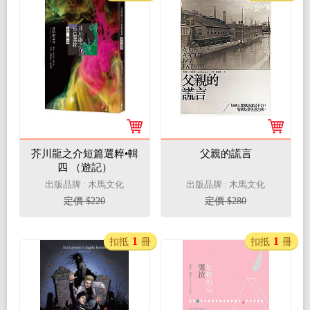
芥川龍之介短篇選粹•輯
父親的謊言
四 （遊記）
出版品牌 : 木馬文化
出版品牌 : 木馬文化
定價 $220
定價 $280
1
1
扣抵
冊
扣抵
冊