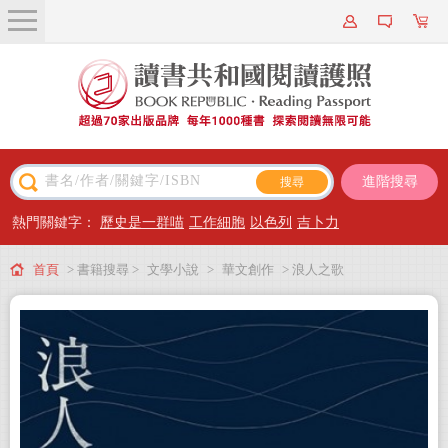
關於我們
近期新書
書籍搜尋
進階搜尋
主題閱讀
熱門關鍵字：
歷史是一群喵
工作細胞
以色列
吉卜力
出版專區
首頁
> 書籍搜尋 >
文學小說
>
華文創作
> 浪人之歌
會員專屬
會員儲值方案