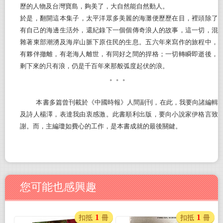
歷的人物及台灣寶島，夠美了，大自然能自然動人。
於是，翻開
這本集子
，太平洋眾多美麗的海灘便歷歷在目，裡頭除了
有自己的海邊生活外，還紀錄下一個個傳奇浪人的故事，這一切，混
雜著東部潮湧及海岸山脈下原住民的生息。五六年來寫作的旅程中，
有夥伴撤離，有老海人離世，有同好之間的捍格；一切轉瞬即逝後，
剩下來的只有浪，仍是千百年來那般弧度起伏的浪。
。。。
本書多篇曾刊載於《中國時報》人間副刊，在此，我要向諸編輯
及詩人楊澤，表達我由衷感激。此書順利出版，要向小說家伊格言致
謝。而，主編瓊如費心的工作，是本書成就的最後關鍵。
您可能也感興趣
1
1
扣抵
冊
扣抵
冊