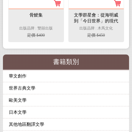
骨鯁集
文學群星會：從海明威
到「今日世界」的現代
主義
出版品牌 : 雙囍出版
出版品牌 : 木馬文化
定價 $400
定價 $450
書籍類別
華文創作
世界古典文學
歐美文學
日本文學
其他地區翻譯文學