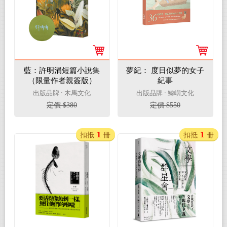
藍：許明涓短篇小說集
夢紀： 度日似夢的女子
（限量作者親簽版）
紀事
出版品牌 : 木馬文化
出版品牌 : 鯨嶼文化
定價 $380
定價 $550
1
1
扣抵
冊
扣抵
冊