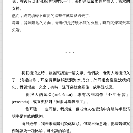
我，在彼時以衝浪為理型的第一年，海即是我最柔媚的情人，我水的
女神。
然而，終究瑣碎不重要的這些年就這麼過去了。
每每，背離陸地的方向。青春仍是持續不滅的火種，時刻閃爍我菸草
尖端。
。。。
初初衝浪之時，就曾閱讀過一篇文獻。他們說，老海人若衝浪久
了，浪裡白條，耳朵長期接觸浸潤海水成分，外耳道會慢慢沈積鈣
化，骨質增生，久之，有時一邊耳朵就會塞住，成半聾狀態。
衝浪人的耳朵(
surfer’s ear
)
，專有名詞稱作「外生骨贅」
(exostosis
)
，或直爽點叫「衝浪耳道狹窄症」。
一隻耳聰，一隻耳聵。我想像一個老海人在管浪中奔馳時半是清
明半是神眩的狀態。
衝浪經年，我雖未進階到染此症頭。但我早愜意地，把這醫學案
例解讀為一種比喻，可比詩的喻意。