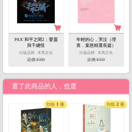
PAX˙和平之闇2：嬰靈
年輕的心，哭泣（理
與千纏怪
查．葉慈精選長篇）
出版品牌 : 木馬文化
出版品牌 : 木馬文化
定價 $300
定價 $350
選了此商品的人，也選
1
2
扣抵
冊
扣抵
冊