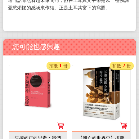
這句話雖然看起來像問句，但在土耳其文中卻是以一種強調
憂愁煩惱的感嘆來作結。正是土耳其當下的寫照。
您可能也感興趣
1
2
扣抵
冊
扣抵
冊
失控的正向思考：我們
【興亡的世界史】搖擺