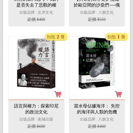
是否失去了悲觀的權
於歐亞間的沙皇們──俄
利？（新版）
羅斯‧羅曼諾夫王朝的大
出版品牌 : 左岸文化
出版品牌 : 八旗文化
地（精裝）
定價 $400
定價 $550
2
1
扣抵
冊
扣抵
冊
語言與權力：探索印尼
當水母佔據海洋： 失控
的政治文化
的海洋與人類的危機
出版品牌 : 衛城出版
出版品牌 : 八旗文化
定價 $600
定價 $460