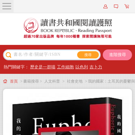
關於我們
近期新書
書籍搜尋
進階搜尋
主題閱讀
熱門關鍵字：
歷史是一群喵
工作細胞
以色列
吉卜力
出版專區
首頁
> 書籍搜尋 >
人文科普
>
社會史地
> 我的國家：土耳其的憂鬱與
會員專屬
瘋狂
會員儲值方案