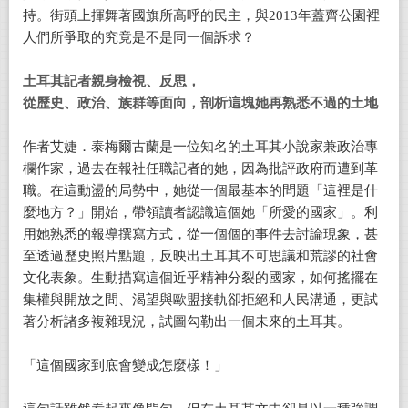
持。街頭上揮舞著國旗所高呼的民主，與2013年蓋齊公園裡
人們所爭取的究竟是不是同一個訴求？
土耳其記者親身檢視、反思，
從歷史、政治、族群等面向，剖析這塊她再熟悉不過的土地
作者艾婕．泰梅爾古蘭是一位知名的土耳其小說家兼政治專
欄作家，過去在報社任職記者的她，因為批評政府而遭到革
職。在這動盪的局勢中，她從一個最基本的問題「這裡是什
麼地方？」開始，帶領讀者認識這個她「所愛的國家」。利
用她熟悉的報導撰寫方式，從一個個的事件去討論現象，甚
至透過歷史照片點題，反映出土耳其不可思議和荒謬的社會
文化表象。生動描寫這個近乎精神分裂的國家，如何搖擺在
集權與開放之間、渴望與歐盟接軌卻拒絕和人民溝通，更試
著分析諸多複雜現況，試圖勾勒出一個未來的土耳其。
「這個國家到底會變成怎麼樣！」