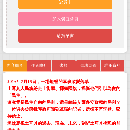
缺貨中
加入儲值會員
購買單書
內容簡介
作者簡介
書摘
書籍目錄
詳細資料
2016年7月15日，一場短暫的軍事政變落幕，
土耳其人民紛紛走上街頭、揮舞國旗，捍衛他們引以為傲的
「民主」。
這究竟是民主自由的勝利，還是總統艾爾多安政權的勝利？
一位過去曾因批評政府遭到革職的記者，選擇不再沉默、堅
持信念。
坦然凝視土耳其的過去、現在、未來，剖析土耳其複雜的前