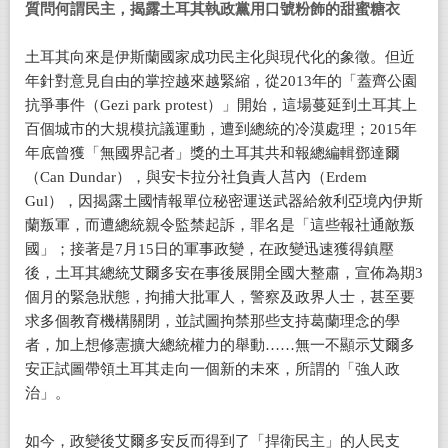
質問何謂民主，揭露土耳其執政黨用口號粉飾的甜蜜糖衣
土耳其向來是伊斯蘭國家成功民主化與現代化的象徵。但近
年針對意見自由的掌控越來越緊縮，從2013年的「蓋齊公園
抗爭事件（Gezi park protest）」開始，這場蔓延到土耳其上
百個城市的大規模抗議運動，遭到總統的冷漠處理；2015年
年底曾獲「無國界記者」獎的土耳其共和報總編輯鄧達爾
（Can Dundar），與安卡拉分社負責人莒內（Erdem
Gul），因揭露土國情報單位秘密運送武器給敘利亞境內伊斯
蘭叛軍，而遭總統親令監禁起訴，罪名是「這些報社通敵叛
國」；接著是7月15日的軍事政變，在政變迅速獲得鎮壓
後，土耳其總統艾爾多安在事後展開全國大整肅，宣佈為期3
個月的緊急狀態，拘捕大批軍人，警察及政界人士，甚至要
求多個教育機構關閉，並試圖拘禁那些支持葛蘭理念的學
者，加上想修憲擴大總統權力的舉動……無一不顯示艾爾多
安正試圖帶領土耳其走向一個新的未來，所謂的「強人政
治」。
如今，政變後艾爾多安反而得到了「捍衛民主」的人民支