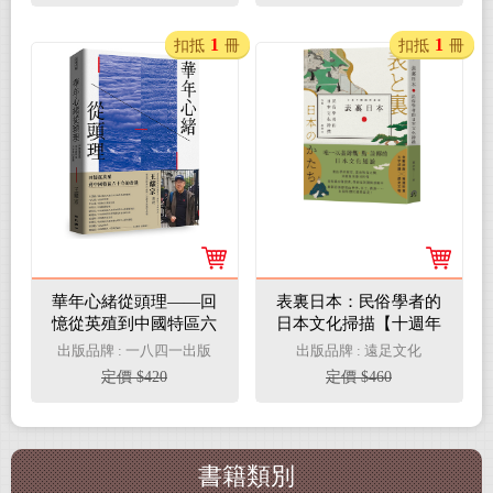
1
1
扣抵
冊
扣抵
冊
華年心緒從頭理——回
表裏日本：民俗學者的
憶從英殖到中國特區六
日本文化掃描【十週年
十年的香港
暢銷新編版】
出版品牌 : 一八四一出版
出版品牌 : 遠足文化
定價 $420
定價 $460
書籍類別