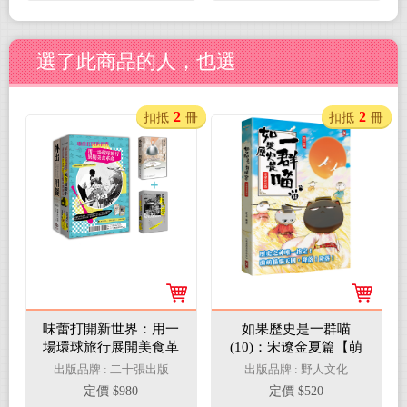
選了此商品的人，也選
2
2
扣抵
冊
扣抵
冊
味蕾打開新世界：用一
如果歷史是一群喵
場環球旅行展開美食革
(10)：宋遼金夏篇【萌
命（二冊套書：外出用
貓漫畫學歷史】(暢銷二
出版品牌 : 二十張出版
出版品牌 : 野人文化
餐＋美食冒險中）
版)
定價 $980
定價 $520