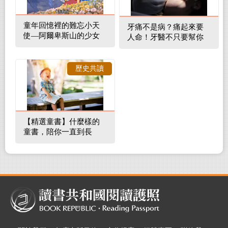
童年回憶裡的難忘小天
牙痛不是病？痛起來要
使—阿爾卑斯山的少女
人命！牙醫不只要幫你
補蛀牙，還要觀察口腔
裡的整體環境
歷史共讀
【精選童書】什麼樣的
童書，陪你一直到長
大！