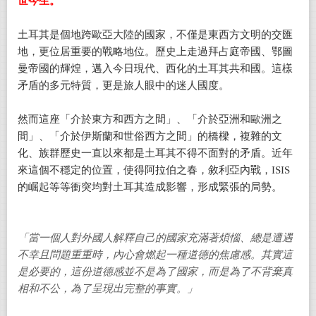
世今生。
土耳其是個地跨歐亞大陸的國家，不僅是東西方文明的交匯
地，更位居重要的戰略地位。歷史上走過拜占庭帝國、鄂圖
曼帝國的輝煌，邁入今日現代、西化的土耳其共和國。這樣
矛盾的多元特質，更是旅人眼中的迷人國度。
然而這座「介於東方和西方之間」、「介於亞洲和歐洲之
間」、「介於伊斯蘭和世俗西方之間」的橋樑，複雜的文
化、族群歷史一直以來都是土耳其不得不面對的矛盾。近年
來這個不穩定的位置，使得阿拉伯之春，敘利亞內戰，ISIS
的崛起等等衝突均對土耳其造成影響，形成緊張的局勢。
「當一個人對外國人解釋自己的國家充滿著煩惱、總是遭遇
不幸且問題重重時，內心會燃起一種道德的焦慮感。其實這
是必要的，這份道德感並不是為了國家，而是為了不背棄真
相和不公，為了呈現出完整的事實。」