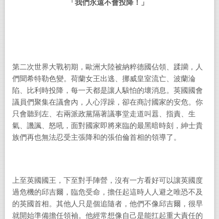
「我們永遠不會投降！」
第二次世界大戰初期，歐洲大陸被納粹德國佔領、蹂躪，人
們聞希特勒色變。荷蘭女王出逃、挪威皇室流亡、波蘭淪
陷、比利時投降，每一天都是讓人駭怕的壞消息。英國國會
議員們聚集在議會內，人心浮躁，卻在商討國家的安危。你
只會聽到左、右兩派政黨隔著議事堂走道叫囂、指責、生
氣、譏諷、怒吼，面對國家即將來臨的最黑暗時刻，紳士貴
族們再也無法忍受主張降和的張伯倫首相的領導了。
上至英國國王，下至對手陣營，沒有一方看好可以讓英國度
過危機的邱吉爾，臨危受命，擔任起這時人人避之唯恐不及
的英國首相。其他人只是個追隨者，他們不像邱吉爾，很早
就開始準備擔任領袖。他經常想像自己是能扛起重大責任的