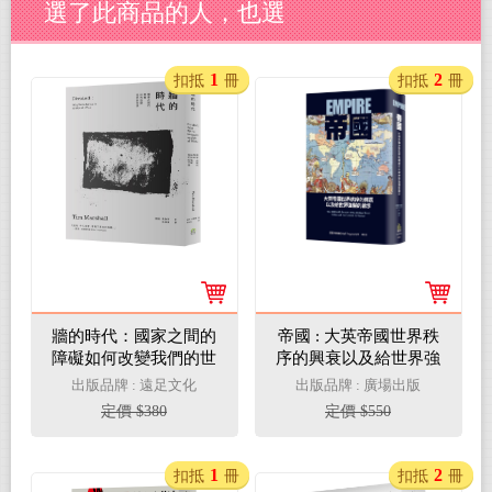
選了此商品的人，也選
1
2
扣抵
冊
扣抵
冊
牆的時代：國家之間的
帝國 : 大英帝國世界秩
障礙如何改變我們的世
序的興衰以及給世界強
界
權的啟示
出版品牌 : 遠足文化
出版品牌 : 廣場出版
定價 $380
定價 $550
1
2
扣抵
冊
扣抵
冊