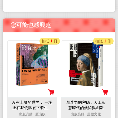
您可能也感興趣
1
1
扣抵
冊
扣抵
冊
沒有土壤的世界： 一場
創造力的密碼：人工智
正在我們腳底下發生、
慧時代的藝術與創新
卻被忽視的全球危機
出版品牌 : 鷹出版
出版品牌 : 黑體文化