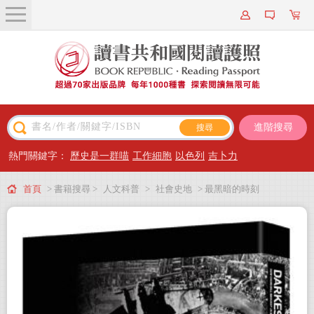
關於我們
近期新書
書籍搜尋
進階搜尋
主題閱讀
熱門關鍵字：
歷史是一群喵
工作細胞
以色列
吉卜力
出版專區
首頁
> 書籍搜尋 >
人文科普
>
社會史地
> 最黑暗的時刻
會員專屬
會員儲值方案