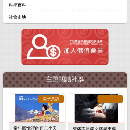
科學百科
社會史地
主題閱讀社群
親子共讀
童年回憶裡的難忘小天
牙痛不是病？痛起來要