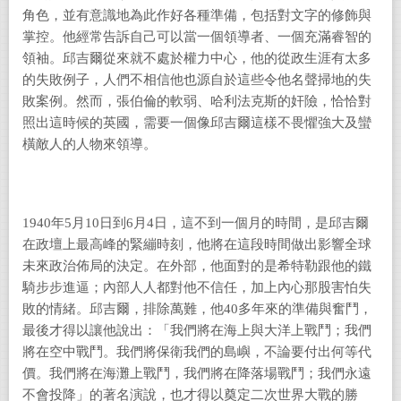
角色，並有意識地為此作好各種準備，包括對文字的修飾與
掌控。他經常告訴自己可以當一個領導者、一個充滿睿智的
領袖。邱吉爾從來就不處於權力中心，他的從政生涯有太多
的失敗例子，人們不相信他也源自於這些令他名聲掃地的失
敗案例。然而，張伯倫的軟弱、哈利法克斯的奸險，恰恰對
照出這時候的英國，需要一個像邱吉爾這樣不畏懼強大及蠻
橫敵人的人物來領導。
1940
年5月10日到6月4日，這不到一個月的時間，是邱吉爾
在政壇上最高峰的緊繃時刻，他將在這段時間做出影響全球
未來政治佈局的決定。在外部，他面對的是希特勒跟他的鐵
騎步步進逼；內部人人都對他不信任，加上內心那股害怕失
敗的情緒。邱吉爾，排除萬難，他40多年來的準備與奮鬥，
最後才得以讓他說出：「我們將在海上與大洋上戰鬥；我們
將在空中戰鬥。我們將保衛我們的島嶼，不論要付出何等代
價。我們將在海灘上戰鬥，我們將在降落場戰鬥；我們永遠
不會投降」的著名演說，也才得以奠定二次世界大戰的勝