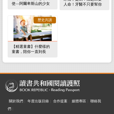
使—阿爾卑斯山的少女
人命！牙醫不只要幫你
補蛀牙，還要觀察口腔
裡的整體環境
歷史共讀
【精選童書】什麼樣的
童書，陪你一直到長
大！
關於我們
|
年度出版目錄
|
合作提案
|
媒體專區
|
聯絡我
們
|