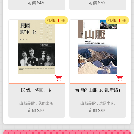
定價 $480
定價 $500
1
1
扣抵
冊
扣抵
冊
民國。將軍。女
台灣的山脈(18開/新版)
出版品牌 : 我們出版
出版品牌 : 遠足文化
定價 $360
定價 $280