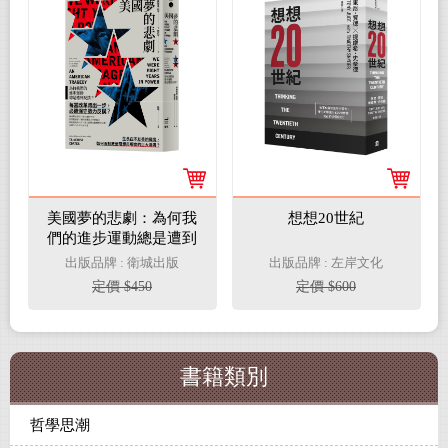
美國夢的悲劇：為何我
想想20世紀
們的進步運動總是遭到
反撲？
出版品牌 : 衛城出版
出版品牌 : 左岸文化
定價 $450
定價 $600
書籍類別
哲學思潮