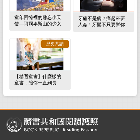
童年回憶裡的難忘小天
牙痛不是病？痛起來要
使—阿爾卑斯山的少女
人命！牙醫不只要幫你
補蛀牙，還要觀察口腔
裡的整體環境
歷史共讀
【精選童書】什麼樣的
童書，陪你一直到長
大！