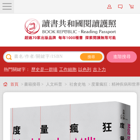
關於我們
近期新書
書籍搜尋
進階搜尋
主題閱讀
熱門關鍵字：
歷史是一群喵
工作細胞
以色列
吉卜力
出版專區
首頁
> 書籍搜尋 >
人文科普
>
社會史地
> 度量瘋狂：精神疾病和世界
會員專屬
衛生組織的科學主義
會員儲值方案