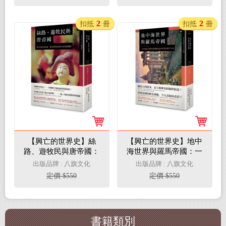
2
2
扣抵
冊
扣抵
冊
【興亡的世界史】絲
【興亡的世界史】地中
路、遊牧民與唐帝國：
海世界與羅馬帝國：一
從中央歐亞出發，遊牧
部充滿人類歷史經驗結
出版品牌 : 八旗文化
出版品牌 : 八旗文化
民眼中的拓跋國家
晶的世界帝國千年史
定價 $550
定價 $550
書籍類別