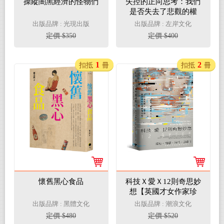
操縱闇黑經濟的怪物們
失控的正向思考：我們
是否失去了悲觀的權
利？（新版）
出版品牌 : 光現出版
出版品牌 : 左岸文化
定價 $350
定價 $400
1
2
扣抵
冊
扣抵
冊
懷舊黑心食品
科技Ｘ愛Ｘ12則奇思妙
想【英國才女作家珍
奈．溫特森最新散文
出版品牌 : 黑體文化
出版品牌 : 潮浪文化
集】：從吸血鬼到人工
定價 $480
定價 $520
智慧，我們是在前進還