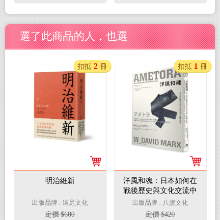
是倒退？
選了此商品的人，也選
2
1
扣抵
冊
扣抵
冊
明治維新
洋風和魂：日本如何在
戰後歷史與文化交流中
保存了美國時尚風格
出版品牌 : 遠足文化
出版品牌 : 八旗文化
定價 $680
定價 $420