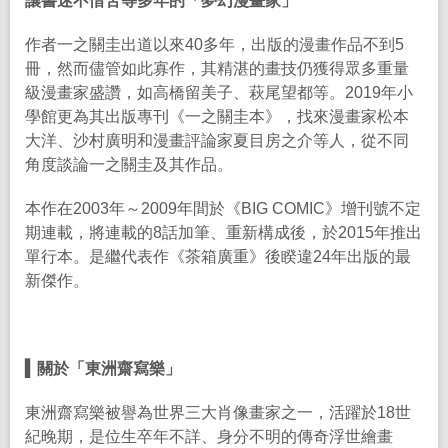
讓書迷不惜苦等多年的「夢幻漫畫家」
作者一之關圭出道以來
40
多年，出版的漫畫作品不到
5
冊，然而儘管如此寡作，其精湛的畫技仍獲得眾多重量
級漫畫家盛讚，如高橋留美子、萩尾望都等。
2019
年小
學館更為其出版專刊《一之關圭本》，找來漫畫家松本
大洋、沙村廣明和漫畫評論家夏目房之介等人，從不同
角度談論一之關圭及其作品。
本作在
2003
年～
2009
年間於《
BIG COMIC
》增刊號不定
期連載，將連載的
8
話加筆、重新構成後，於
2015
年推出
單行本。是繼代表作《茶箱廣重》後睽違
24
年出版的最
新傑作。
▍
關於「東洲齋寫樂」
東洲齋寫樂被譽為世界三大肖像畫家之一，活躍於
18
世
紀晚期，是位生卒年不詳、身分不明的傳奇浮世繪畫