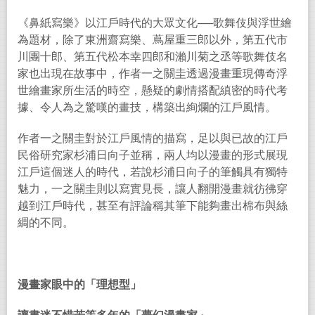
《鼻紙寫樂》以江戶時代的大眾文化
──
歌舞伎與浮世繪
為題材，除了東洲齋寫樂、蔦屋重三郎以外，第五代市
川團十郎、第五代松本幸四郎和瀨川菊之丞等歌舞伎名
家也出現在故事中，作者一之關圭透過漫畫重現傳奇浮
世繪畫家所生活的時空，懸疑的劇情搭配縝密的時代考
據、令人為之驚嘆的畫技，構築出絢爛的江戶風情。
作者一之關圭對於江戶風情的描寫，足以與已故的江戶
民俗研究家杉浦日向子並稱，兩人均以漫畫的形式展現
江戶這個迷人的時代，若說杉浦日向子的筆觸具有獨特
魅力，一之關圭則以寫實見長，讓人翻開漫畫就彷彿穿
越到江戶時代，甚至有評論稱其筆下能夠畫出棉布與絲
綢的不同。
漫畫家眼中的「理想型」