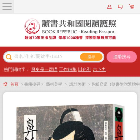
關於我們
近期新書
書籍搜尋
進階搜尋
主題閱讀
熱門關鍵字：
歷史是一群喵
工作細胞
以色列
吉卜力
出版專區
首頁
> 書籍搜尋 >
藝術美學
>
設計美術
> 鼻紙寫樂（隨書附贈繁體中
會員專屬
文版獨家別冊）
會員儲值方案