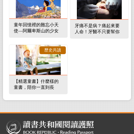
童年回憶裡的難忘小天
牙痛不是病？痛起來要
使—阿爾卑斯山的少女
人命！牙醫不只要幫你
補蛀牙，還要觀察口腔
裡的整體環境
歷史共讀
【精選童書】什麼樣的
童書，陪你一直到長
大！