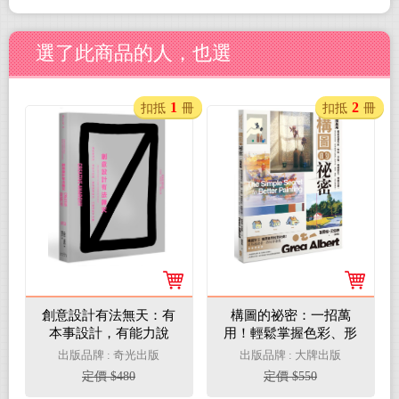
選了此商品的人，也選
1
2
扣抵
冊
扣抵
冊
創意設計有法無天：有
構圖的祕密：一招萬
本事設計，有能力說
用！輕鬆掌握色彩、形
服，更有創意造反，打
狀、平衡、明暗對比、
出版品牌 : 奇光出版
出版品牌 : 大牌出版
破規則不設限
視線引導，從此再也沒
定價 $480
定價 $550
有「好像哪裡不對勁」