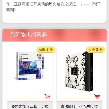
作，直讓深愛江戶風情的歷史迷為之涕泣。」
──
《朝日
新聞》
您可能也感興趣
2
2
扣抵
冊
扣抵
冊
鏡頭之後（二版）：電
書法經典一○○名帖：從