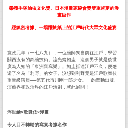
榮獲手塚治虫文化獎、日本漫畫家協會獎雙重肯定的漫
畫巨作
經縝密考據、一場躍於紙上的江戶時代大眾文化盛宴
寬政元年（一七八九），一位繪師獨自前往江戶，學習
關西沒有的錦繪技術。流光齋如圭，這個男子就是後世
廣為人知的「東洲齋寫樂」。如圭抵達江戶不久，便邂
逅了名為「利野」的女子。沒想到利野竟是江戶歌舞伎
重量級演員
──
第五代市川團十郎之女。一齣牽動出版、
演藝界和政治界的江戶活劇，就此展開！
浮世繪
×
歌舞伎
×
漫畫
令人目不轉睛的寫實考據名作