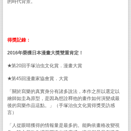
的時代背景。
得獎記錄：
2016
年榮獲日本漫畫大獎雙重肯定！
★
第
20
回手塚治虫文化賞．漫畫大賞
★
第
45
回漫畫家協會賞．大賞
「關於寫樂的真實身分有諸多說法，本作之所以選定以
繪師如圭為原型，是因為想詮釋他的畫作如何演變成最
後的寫樂作品這點。」（手塚治虫文化賞得獎受訪感
言）
「人從眼睛獲得的情報量是最多的。能夠依畫格改變視