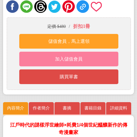
折扣1冊
定價 $480
/
儲值會員，馬上選領
加入儲值會員
購買單書
內容簡介
作者簡介
書摘
書籍目錄
詳細資料
江戶時代的謎樣浮世繪師
×
耗費
1/4
個世紀醞釀新作的傳
奇漫畫家