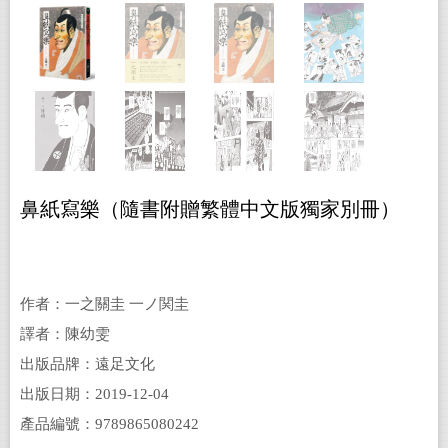
鼻紙寫樂（隨書附贈繁體中文版獨家別冊）
作者：一之關圭 一ノ関圭
譯者：陳幼雯
出版品牌：遠足文化
出版日期：2019-12-04
產品編號：9789865080242