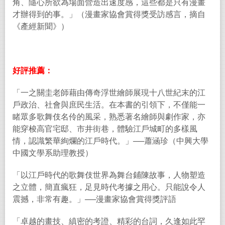
角、隨心所欲為場面營造出速度感，這些都是只有漫畫
才辦得到的事。」（漫畫家協會賞得獎受訪感言，摘自
《產經新聞》）
好評推薦：
「一之關圭老師藉由傳奇浮世繪師展現十八世紀末的江
戶政治、社會與庶民生活。在本書的引領下，不僅能一
睹眾多歌舞伎名伶的風采，熟悉著名繪師與劇作家，亦
能穿梭高官宅邸、市井街巷，體驗江戶城町的多樣風
情，認識繁華絢爛的江戶時代。」
──
蕭涵珍（中興大學
中國文學系助理教授）
「以江戶時代的歌舞伎世界為舞台鋪陳故事，人物塑造
之立體，簡直瘋狂，足見時代考據之用心。只能說令人
震撼，非常有趣。」
──
漫畫家協會賞得獎評語
「卓越的畫技、縝密的考證、精彩的台詞，久逢如此罕