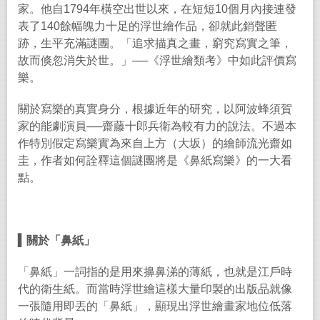
家。他自
1794
年橫空出世以來，在短短
10
個月內接連發
表了
140
餘幅魄力十足的浮世繪作品，卻就此銷聲匿
跡，生平充滿謎團。「追求描真之畫，窮究寫實之筆，
故而倏忽消失於世。」
──
《浮世繪類考》中如此評價寫
樂。
關於寫樂的真實身分，根據近年的研究，以阿波蜂須賀
家的能劇演員
──
齋藤十郎兵衛為較有力的說法。不過本
作特別假定寫樂實為來自上方（大坂）的繪師流光齋如
圭，作者如何詮釋這個謎團將是《鼻紙寫樂》的一大看
點。
▍
關於「鼻紙」
「鼻紙」一詞指的是用來擤鼻涕的薄紙，也就是江戶時
代的衛生紙。而當時浮世繪這樣大量印製的出版品就像
一張隨用即丟的「鼻紙」，顯現出浮世繪畫家地位低落