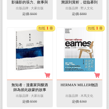
影攝影的張力、敘事與
溯源到賞析，從臨摹到
創意
創作
出版品牌 : 大家出版
出版品牌 : 野人文化
定價 $600
定價 $880
1
1
扣抵
冊
扣抵
冊
無知者：漫畫家與釀酒
HERMAN MILLER物語
師為彼此啟蒙的故事
出版品牌 : 大家出版
出版品牌 : 木馬文化
定價 $500
定價 $360