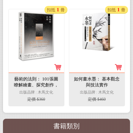
的作品，繪畫、攝影、
設計都適用
1
1
扣抵
冊
扣抵
冊
藝術的法則： 101張圖
如何畫水墨： 基本觀念
瞭解繪畫、探究創作，
與技法實作
學習大師的好作品
出版品牌 : 木馬文化
出版品牌 : 木馬文化
定價 $360
定價 $460
書籍類別