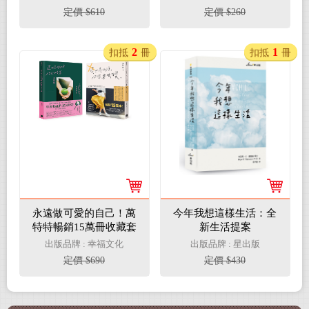
你不必和每個人都合拍
習藝與克敵致勝心法
定價 $610
定價 $260
（附贈可愛療癒插畫胸
章組）
2
1
扣抵
冊
扣抵
冊
永遠做可愛的自己！萬
今年我想這樣生活：全
特特暢銷15萬冊收藏套
新生活提案
書： 《這世界很煩，但
出版品牌 : 幸福文化
出版品牌 : 星出版
你要很可愛》+《這世
定價 $690
定價 $430
界很好，但你也不差》