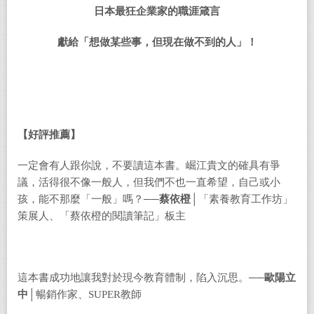
日本最狂企業家的職涯箴言
獻給「想做某些事，但現在做不到的人」！
【好評推薦】
一定會有人跟你說，不要讀這本書。崛江貴文的確具有爭
議，活得很不像一般人，但我們不也一直希望，自己或小
孩，能不那麼「一般」嗎？──
蔡依橙
│「素養教育工作坊」
策展人、「蔡依橙的閱讀筆記」板主
這本書成功地讓我對於現今教育體制，陷入沉思。──
歐陽立
中
│暢銷作家、SUPER教師