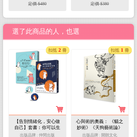
情緒、整理人生
喚術
定價 $480
定價 $380
選了此商品的人，也選
2
1
扣抵
冊
扣抵
冊
【告別情緒化，安心做
心與術的奧義： 《貓之
自己】套書︰你可以生
妙術》《天狗藝術論》
氣，但不要越想越氣＋
二則日本古寓言，闡述
出版品牌 : 仲間出版
出版品牌 : 開朗文化