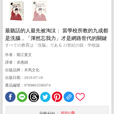
最聽話的人最先被淘汰： 當學校所教的九成都
是洗腦，「渾然忘我力」才是網路世代的關鍵
競爭力！
すべての教育は「洗脳」である 21世紀の脱・学校論
作者：堀江貴文
譯者：卓惠娟
出版品牌：木馬文化
出版日期：2019-07-10
產品編號：9789863596974
折扣1冊
定價 $330
/