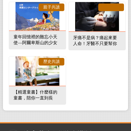
親子共讀
童年回憶裡的難忘小天
牙痛不是病？痛起來要
使—阿爾卑斯山的少女
人命！牙醫不只要幫你
補蛀牙，還要觀察口腔
裡的整體環境
歷史共讀
【精選童書】什麼樣的
童書，陪你一直到長
大！