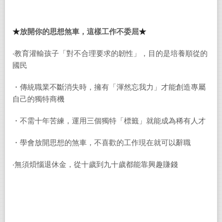
★
放開
你的
思想煞車，
這樣工作不委屈
★
‧教育灌輸孩子「對不合理要求的韌性」，目的是培養順從的
國民
・傳統職業不斷消失時，擁有「渾然忘我力」才能創造專屬
自己的獨特商機
・不需十年苦練，運用三個獨特「標籤」就能成為稀有人才
・學會放開思想的煞車，不喜歡的工作現在就可以辭職
‧無須煩惱退休金，從十歲到九十歲都能靠興趣賺錢