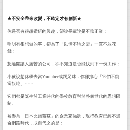
★
不安全
帶來改變
，不確定
才有
創新
★
你是否有很想鑽研的興趣，卻被長輩說是不務正業；
明明有很想做的事，卻為了「以備不時之需」一直不敢花
錢；
想離開讓人痛苦的公司，卻不知道是否能找到下一份工作；
小孩說想休學去當Youtuber或踢足球，你卻擔心「它們不能
當飯吃」⋯⋯
它們都是誕生於工業時代的學校教育對於整個世代的思想限
制。
被譽為「日本比爾蓋茲」的企業家強調，現行教育已經不適
合網路時代，取而代之的是：