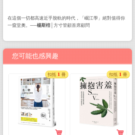
在這個一切都高速近乎脫軌的時代，「崛江學」絕對值得你
一窺堂奧。──
楊斯棓
│方寸管顧首席顧問
您可能也感興趣
1
1
扣抵
冊
扣抵
冊