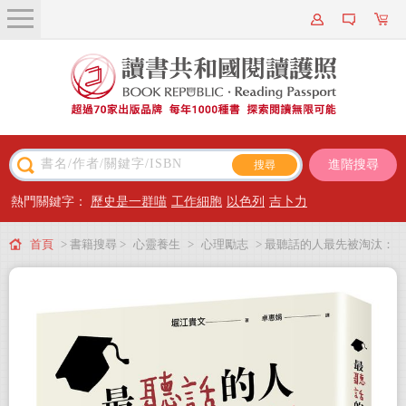
關於我們
近期新書
書籍搜尋
進階搜尋
主題閱讀
熱門關鍵字：
歷史是一群喵
工作細胞
以色列
吉卜力
出版專區
首頁
> 書籍搜尋 >
心靈養生
>
心理勵志
> 最聽話的人最先被淘汰：
會員專屬
當學校所教的九成都是洗腦，「渾然忘我力」才是網路世代的關鍵競爭力！
會員儲值方案