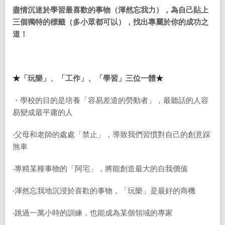
盡情沉迷於學習最喜歡的事物（渾然忘我力），為
自己貼上
三個獨特的標籤（多小眾都可以），
找出
專屬於你的
成功之
道！
★
「玩樂」
、
「工作」
、
「學習」三位一體
★
・學校的目的是培養「容易差遣的勞動者」，最聽話的人容
易變成最平庸的人
‧父母和老師的處處「禁止」，導致我們習慣對自己的創意踩
煞車
‧專精某種事物的「阿宅」，將能創造最大的自我價值
‧渾然忘我地沉浸於喜歡的事物，「玩樂」是最好的商機
‧跳過一萬小時的訓練，也能成為某個領域的專家