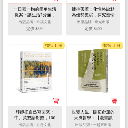
一日丟一物的簡單生活
擁抱害羞：化性格缺點
提案：讓生活7分滿，
為優勢稟賦，探究羞怯
最剛好！1天斷捨1件東
迷人的祕密世界
出版品牌 : 幸福文化
出版品牌 : 奇光出版
西，只要2週，就有明
定價 $330
定價 $400
顯改變
1
1
扣抵
冊
扣抵
冊
靜靜把自己寫回來：
改變人生、開拓命運的
中、英雙語對照，100
天風哲學：【漫畫讀
天抄寫計畫，陪你沉澱
解】顯化好運的成功召
出版品牌 : 方舟文化
出版品牌 : 一起來出版