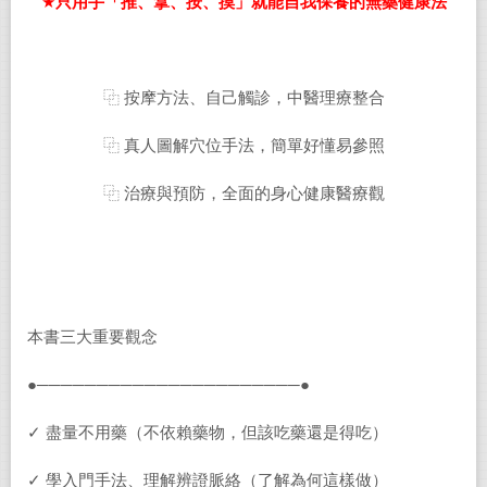
★
只用手「推、拿、按、摸」就能自我保養的無藥健康法
⿻ 按摩方法、自己觸診，中醫理療整合
⿻ 真人圖解穴位手法，簡單好懂易參照
⿻ 治療與預防，全面的身心健康醫療觀
本書三大重要觀念
●──────────────────────●
✓ 盡量不用藥（不依賴藥物，但該吃藥還是得吃）
✓ 學入門手法、理解辨證脈絡（了解為何這樣做）