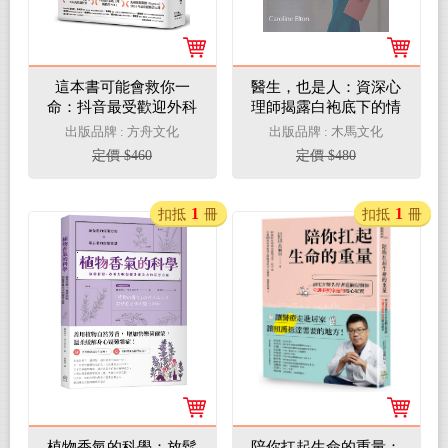
這本書可能會救你一
醫生，也是人：資深心
命：抖音最受歡迎外科
理師揭露白袍底下的情
醫師直指人體設計缺
感掙扎與脆弱人性
出版品牌 : 方舟文化
出版品牌 : 木馬文化
陷，科學認證的求生攻
定價 $460
定價 $480
略
1
1
扣抵
冊
扣抵
冊
植物香氣的科學：放鬆
陪你扛起生命的重量：