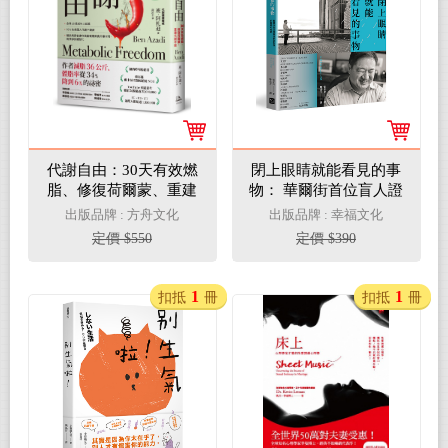
代謝自由：30天有效燃
閉上眼睛就能看見的事
脂、修復荷爾蒙、重建
物： 華爾街首位盲人證
代謝平衡
券分析師所傳達的奇蹟
出版品牌 : 方舟文化
出版品牌 : 幸福文化
定價 $550
定價 $390
1
1
扣抵
冊
扣抵
冊