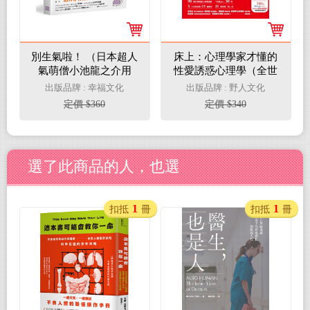
別生氣啦！ （日本超人
床上：心理學家才懂的
氣萌僧小池龍之介用
性愛誘惑心理學（全世
108個身歷其境的安心
界50萬對夫妻受惠）
出版品牌 : 幸福文化
出版品牌 : 野人文化
小練習，讓你覺察情緒
定價 $360
定價 $340
的引爆點，不苛求自
己，也別要求別人，活
出自己歡喜的人生就
好！）
選了此商品的人，也選
1
1
扣抵
冊
扣抵
冊