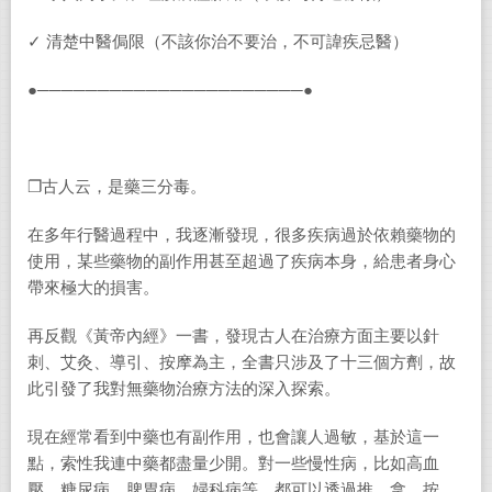
✓ 清楚中醫侷限（不該你治不要治，不可諱疾忌醫）
●──────────────────────●
❐古人云，是藥三分毒。
在多年行醫過程中，我逐漸發現，很多疾病過於依賴藥物的
使用，某些藥物的副作用甚至超過了疾病本身，給患者身心
帶來極大的損害。
再反觀《黃帝內經》一書，發現古人在治療方面主要以針
刺、艾灸、導引、按摩為主，全書只涉及了十三個方劑，故
此引發了我對無藥物治療方法的深入探索。
現在經常看到中藥也有副作用，也會讓人過敏，基於這一
點，索性我連中藥都盡量少開。對一些慢性病，比如高血
壓、糖尿病、脾胃病、婦科病等，都可以透過推、拿、按、