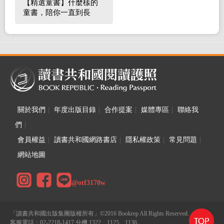
【精選童書】什麼樣的
童書，陪你一直到長
大！
關於我們
|
年度出版目錄
|
合作提案
|
媒體專區
|
聯絡我
們
|
會員權益
|
讀書共和國網路書店
|
隱私權政策
|
常見問題
|
網站地圖
@otf3170w
「讀書共和國出版集團版權所有」©2016 Bookrep All Rights Reserved.
客服電話：02-2218-1417 分機 1322、1125、1136