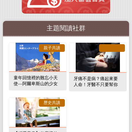
主題閱讀社群
親子共讀
童年回憶裡的難忘小天
牙痛不是病？痛起來要
使—阿爾卑斯山的少女
人命！牙醫不只要幫你
補蛀牙，還要觀察口腔
裡的整體環境
歷史共讀