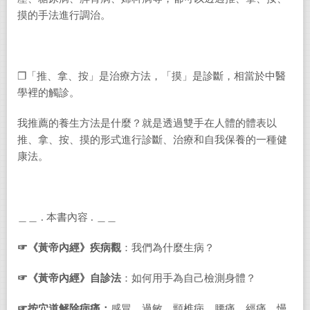
摸的手法進行調治。
❐「推、拿、按」是治療方法，「摸」是診斷，相當於中醫
學裡的觸診。
我推薦的養生方法是什麼？就是透過雙手在人體的體表以
推、拿、按、摸的形式進行診斷、治療和自我保養的一種健
康法。
＿＿ . 本書內容 . ＿＿
☞《黃帝內經》疾病觀
：我們為什麼生病？
☞《黃帝內經》自診法
：如何用手為自己檢測身體？
☞按穴道解除病痛：
感冒、過敏、頸椎病、腰痛、經痛、慢