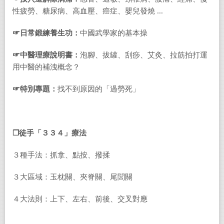
性疲勞、糖尿病、高血壓、癌症、嬰兒發燒 ...
☞日常鍛練養生功：
中國武學家的基本操
☞中醫理療說明書：
泡腳、拔罐、刮痧、艾灸、拉筋拍打運
用中醫的補洩概念？
☞特別專題：
找不到原因的「過勞死」
❐徒手「３３４」療法
３種手法：抓拿、點按、撥揉
３大區域：玉枕關、夾脊關、尾閭關
４大法則：上下、左右、前後、交叉對應