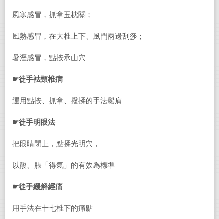
風寒感冒，抓拿玉枕關；
風熱感冒，在大椎上下、風門兩邊刮痧；
暑溼感冒，點按承山穴
☛徒手袪頸椎病
運用點按、抓拿、撥揉的手法鬆肩
☛徒手明眼法
把眼睛閉上，點揉光明穴，
以酸、脹「得氣」的有效為標準
☛徒手緩解經痛
用手法在十七椎下的痛點