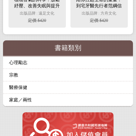
紓壓、改善失眠與提升
到宅牙醫先行者范綱信
專注力的芬芳力量
醫師守護長照家庭的暖
出版品牌 : 遠足文化
出版品牌 : 方舟文化
心紀實
定價 $420
定價 $420
書籍類別
心理勵志
宗教
醫療保健
家庭／兩性