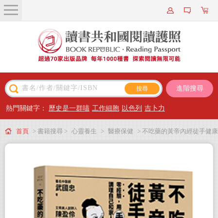
關於我們
近期新書
書籍搜尋
進階搜尋
主題閱讀
熱門關鍵字：
歷史是一群喵
工作細胞
以色列
吉卜力
出版專區
首頁
> 書籍搜尋 >
心靈養生
>
醫療保健
> 不吃藥的黃帝內經徒手健康
會員專屬
法：零經驗，用「手」就能調理自己和家人的病痛！
會員儲值方案