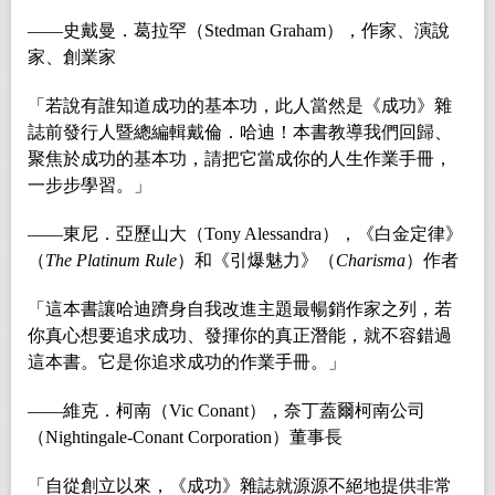
――史戴曼．葛拉罕（Stedman Graham），作家、演說
家、創業家
「若說有誰知道成功的基本功，此人當然是《成功》雜
誌前發行人暨總編輯戴倫．哈迪！本書教導我們回歸、
聚焦於成功的基本功，請把它當成你的人生作業手冊，
一步步學習。」
――東尼．亞歷山大（Tony Alessandra），《白金定律》
（
The Platinum Rule
）和《引爆魅力》（
Charisma
）作者
「這本書讓哈迪躋身自我改進主題最暢銷作家之列，若
你真心想要追求成功、發揮你的真正潛能，就不容錯過
這本書。它是你追求成功的作業手冊。」
――維克．柯南（Vic Conant），奈丁蓋爾柯南公司
（Nightingale-Conant Corporation）董事長
「自從創立以來，《成功》雜誌就源源不絕地提供非常