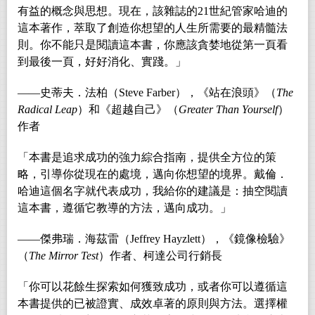
有益的概念與思想。現在，該雜誌的21世紀管家哈迪的
這本著作，萃取了創造你想望的人生所需要的最精髓法
則。你不能只是閱讀這本書，你應該貪婪地從第一頁看
到最後一頁，好好消化、實踐。」
――史蒂夫．法柏（Steve Farber），《站在浪頭》（
The
Radical Leap
）和《超越自己》（
Greater Than Yourself
）
作者
「本書是追求成功的強力綜合指南，提供全方位的策
略，引導你從現在的處境，邁向你想望的境界。戴倫．
哈迪這個名字就代表成功，我給你的建議是：抽空閱讀
這本書，遵循它教導的方法，邁向成功。」
――傑弗瑞．海茲雷（Jeffrey Hayzlett），《鏡像檢驗》
（
The Mirror Test
）作者、柯達公司行銷長
「你可以花餘生探索如何獲致成功，或者你可以遵循這
本書提供的已被證實、成效卓著的原則與方法。選擇權