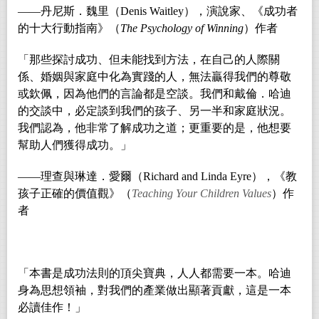
――丹尼斯．魏里（Denis Waitley），演說家、《成功者
的十大行動指南》（
The Psychology of Winning
）作者
「那些探討成功、但未能找到方法，在自己的人際關
係、婚姻與家庭中化為實踐的人，無法贏得我們的尊敬
或欽佩，因為他們的言論都是空談。我們和戴倫．哈迪
的交談中，必定談到我們的孩子、另一半和家庭狀況。
我們認為，他非常了解成功之道；更重要的是，他想要
幫助人們獲得成功。」
――
理查與琳達．愛爾（
Richard and Linda Eyre
），《教
孩子正確的價值觀》（
Teaching Your Children Values
）作
者
「本書是成功法則的頂尖寶典，人人都需要一本。哈迪
身為思想領袖，對我們的產業做出顯著貢獻，這是一本
必讀佳作！」