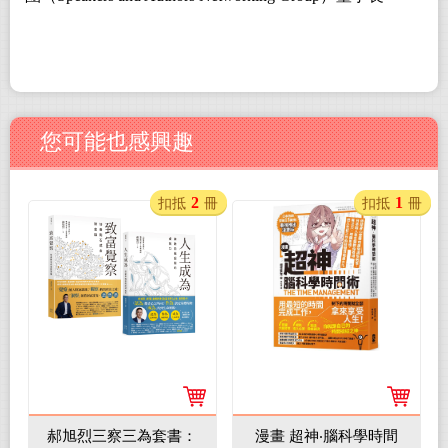
您可能也感興趣
2
1
扣抵
冊
扣抵
冊
郝旭烈三察三為套書：
漫畫 超神‧腦科學時間