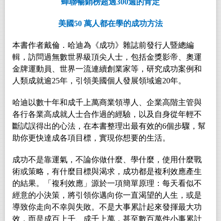
蟬聯暢銷榜超過
300
週的肯定
美國
50
萬人都在學的成功方法
本書作者戴倫．哈迪為《成功》雜誌前發行人暨總編
輯，訪問過無數世界級頂尖人士，包括金獎影帝、奧運
金牌運動員、世界一流連續創業家等，研究成功案例和
人類成就逾25年，引領美國個人發展領域逾20年。
哈迪以數十年和成千上萬商業領導人、企業高階主管與
各行各業高成就人士合作過的經驗，以及自身從年輕不
斷試誤得出的心法，在本書整理出最有效的6個步驟，幫
助你更快達成各項目標，實現你想要的生活。
成功不是靠運氣，不論你做什麼、學什麼，使用什麼戰
術或策略，有什麼目標與渴求，成功都是複利效應產生
的結果。「複利效應」源於一項簡單原理：每天看似不
經意的小決策，將引領你邁向你一直渴望的人生，或是
導致你走向不幸與失敗。不是大事累計起來發揮最大功
效，而是成百上千、成千上萬，甚至數百萬件小事累計