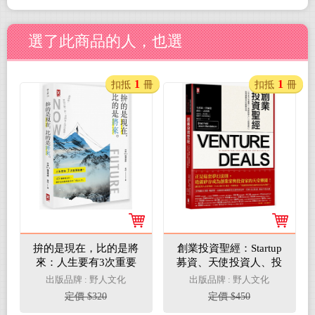
選了此商品的人，也選
1
1
扣抵
冊
扣抵
冊
拚的是現在，比的是將
創業投資聖經：Startup
來：人生要有3次重要
募資、天使投資人、投
跳槽！45個優勢法則讓
資契約、談判策略全方
出版品牌 : 野人文化
出版品牌 : 野人文化
你成為職場最搶手的
位教戰法則
定價 $320
定價 $450
「頂尖人才」