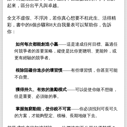
起來，區分出平凡與卓越。
全文不虛假、不浮誇，若你真心想要不枉此生、活得精
彩，書中的6個步驟和8大自我量表可以幫助你，告訴
你：

如何每次都能創造小贏
――這是達成任何目標、贏過任
何競爭者的首要策略，縱使是比你更聰明、更能幹，或
更有經驗的競爭者。

根除阻礙你進步的壞習慣
――有些壞習慣，你甚至可能
不自覺。

獲得持久、有效的激勵模式
――可以促使你做不想做，
但是重要、必須做的事。

掌握無窮動能，使你銳不可當
――你必須找到可長可久
的方案，才能夠堅定、積極、長期地做下去。