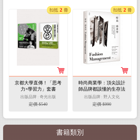
2
2
扣抵
冊
扣抵
冊
京都大學直傳！「思考
時尚商業學：頂尖設計
力×學習力」套書
師品牌都該懂的生存法
則，從產品發想、策略
出版品牌 : 奇光出版
出版品牌 : 野人文化
經營到推向國際的實戰
定價 $540
定價 $990
８堂課
書籍類別