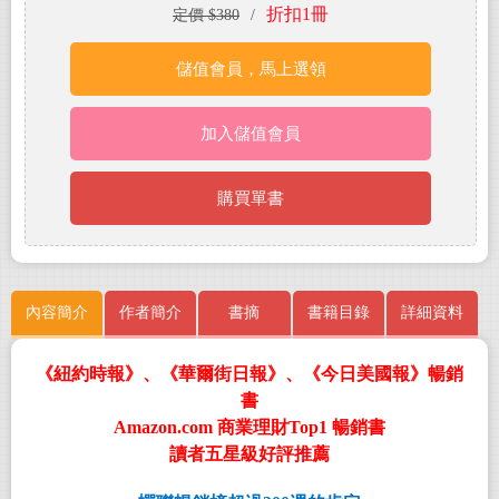
折扣1冊
定價 $380
/
儲值會員，馬上選領
加入儲值會員
購買單書
內容簡介
作者簡介
書摘
書籍目錄
詳細資料
《紐約時報》、《華爾街日報》、《今日美國報》暢銷
書
Amazon.com
商業理財
Top1
暢銷書
讀者五星級好評推薦