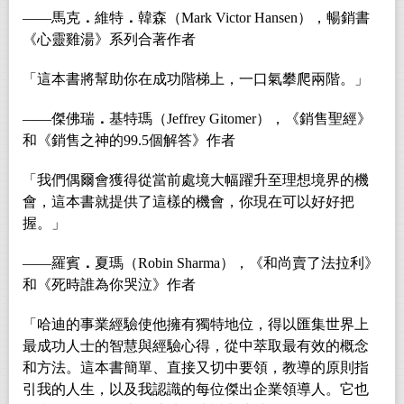
――馬克
．
維特
．
韓森（Mark Victor Hansen），暢銷書
《心靈雞湯》系列合著作者
「這本書將幫助你在成功階梯上，一口氣攀爬兩階。」
――傑佛瑞
．
基特瑪（Jeffrey Gitomer），《銷售聖經》
和《銷售之神的99.5個解答》作者
「我們偶爾會獲得從當前處境大幅躍升至理想境界的機
會，這本書就提供了這樣的機會，你現在可以好好把
握。」
――羅賓
．
夏瑪（Robin Sharma），《和尚賣了法拉利》
和《死時誰為你哭泣》作者
「哈迪的事業經驗使他擁有獨特地位，得以匯集世界上
最成功人士的智慧與經驗心得，從中萃取最有效的概念
和方法。這本書簡單、直接又切中要領，教導的原則指
引我的人生，以及我認識的每位傑出企業領導人。它也