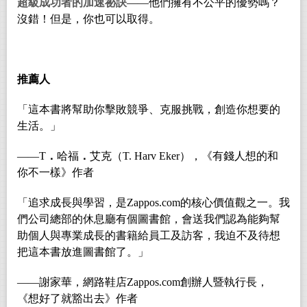
超級成功者的加速祕訣
――他們擁有不公平的優勢嗎？
沒錯！但是，你也可以取得。
推薦人
「這本書將幫助你擊敗競爭、克服挑戰，創造你想要的
生活。」
――T
．
哈福
．
艾克（T. Harv Eker），《有錢人想的和
你不一樣》作者
「追求成長與學習，是Zappos.com的核心價值觀之一。我
們公司總部的休息廳有個圖書館，會送我們認為能夠幫
助個人與專業成長的書籍給員工及訪客，我迫不及待想
把這本書放進圖書館了。」
――謝家華，網路鞋店Zappos.com創辦人暨執行長，
《想好了就豁出去》作者