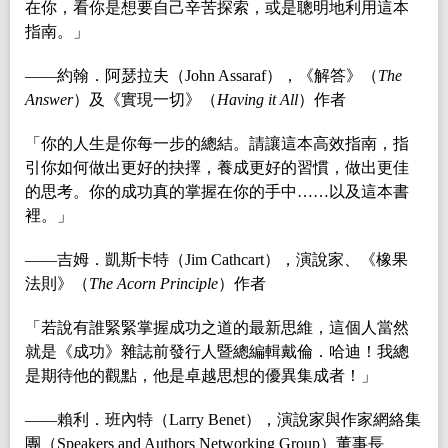
在你，看你是想要自己辛苦探索，或是聰明地利用這本
指南。」
――約翰．阿瑟拉夫（John Assaraf），《解答》（
The
Answer
）及《實現一切》（
Having it All
）作者
「你的人生是你每一步的總結。請讓這本高效指南，指
引你如何做出更好的抉擇，養成更好的習慣，做出更佳
的思考。你的成功真的掌握在你的手中……以及這本書
裡。」
――吉姆．凱斯卡特（Jim Cathcart），演說家、《橡果
法則》（
The Acorn Principle
）作者
「若說有誰緊緊掌握成功之道的最新思維，這個人當然
就是《成功》雜誌前發行人暨總編輯戴倫．哈迪！我總
是期待他的觀點，他是卓越思想的優異集成者！」
――
賴利．班內特（
Larry Benet
），演說家與作家網絡集
團（
Speakers and Authors Networking Group
）董事長