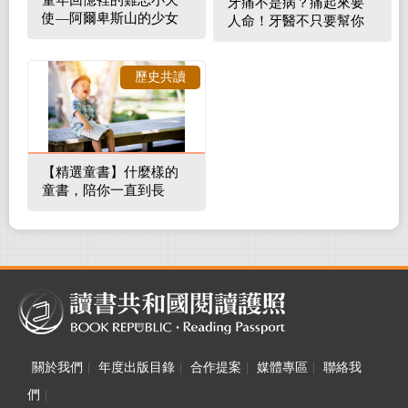
牙痛不是病？痛起來要
使—阿爾卑斯山的少女
人命！牙醫不只要幫你
補蛀牙，還要觀察口腔
裡的整體環境
歷史共讀
【精選童書】什麼樣的
童書，陪你一直到長
大！
關於我們
|
年度出版目錄
|
合作提案
|
媒體專區
|
聯絡我
們
|