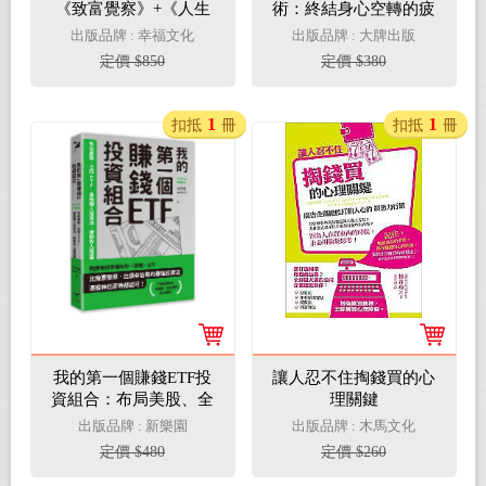
《致富覺察》+《人生
術：終結身心空轉的疲
成為》
勞與低效率，日本超人
出版品牌 : 幸福文化
出版品牌 : 大牌出版
氣名醫教你善用專注力
定價 $850
定價 $380
╳時間思維，把人生和
工作的時間價值最大化
1
1
扣抵
冊
扣抵
冊
我的第一個賺錢ETF投
讓人忍不住掏錢買的心
資組合：布局美股、全
理關鍵
球ETF，最強懶人投資
出版品牌 : 新樂園
出版品牌 : 木馬文化
法，被動收入穩穩賺
定價 $480
定價 $260