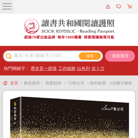
關於我們
近期新書
書籍搜尋
進階搜尋
主題閱讀
熱門關鍵字：
歷史是一群喵
工作細胞
以色列
吉卜力
出版專區
首頁
> 書籍搜尋 >
商業財經
>
行銷企管
> 複利效應：6步驟引爆收
會員專屬
入、生活和各項成就倍數成長
會員儲值方案