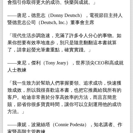
會指引你取得更大的成功、快樂與成就。」
――唐尼
．
德意志（Donny Deutsch），電視節目主持人
暨德意志公司（Deutsch, Inc.）董事會主席
「現代生活步調急速，充滿了許多令人分心的事物。如
果你想要有效率地進步，別只是隨意翻翻這本書就算
了，請拿起螢光筆畫重點，確實實踐。」
――東尼
．
傑利（Tony Jeary），世界頂尖CEO和高成就
人士教練
「我一生致力於幫助人們掌握要領、追求成功，快速獲
致成效，所以我很喜歡這本書，也把它推薦給我所有的
客戶。哈迪非常善於分享高效率的方法，而且言簡意
賅，節省你很多寶貴時間，讓你可以立刻運用他的成功
方法。」
――
康妮
．
波黛絲塔（
Connie Podesta
），知名講者、作
家暨高階主管教練