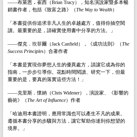
――布萊恩
．
崔西（Brian Tracy），知名演說家暨多本暢
銷書作者，包括《致富之路》（
The Way to Wealth
）
「本書提供你追求非凡人生的卓越處方，值得你抽空閱
讀。最重要的是，請確實使用書中分享的方法。」
――傑克．坎菲爾（Jack Canfield），《成功法則》（
The
Success Principle
s）合著作者
「本書是實現你夢想人生的優異處方，請讓它成為你的
指南，一步步引導你。花點時間閱讀、研究一下，但最
重要的是，要真的落實這些方法！」
――克里斯．懷納（Chris Widener），演說家、《影響的
藝術》（
The Art of Influence
）作者
「哈迪用本書證明，應用常識也可以產生不凡的成果。
遵循本書分享的步驟與方法，讓它幫助你達到你想望的
境界。」