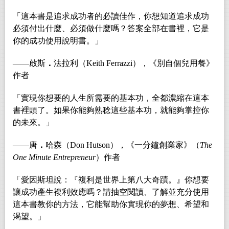
「這本書是追求成功者的必讀佳作，你想知道追求成功
必須付出什麼、必須做什麼嗎？答案全部在書裡，它是
你的成功使用說明書。」
――啟斯
．
法拉利（Keith Ferrazzi），《別自個兒用餐》
作者
「實現你想要的人生所需要的基本功，全都濃縮在這本
書裡頭了。如果你能夠熟稔這些基本功，就能夠掌控你
的未來。」
――唐
．
哈森（Don Hutson），《一分鐘創業家》（
The
One Minute Entrepreneur
）作者
「愛因斯坦說：『複利是世界上第八大奇蹟。』你想要
讓成功產生複利效應嗎？請抽空閱讀、了解並充分使用
這本書教你的方法，它能幫助你實現你的夢想、希望和
渴望。」