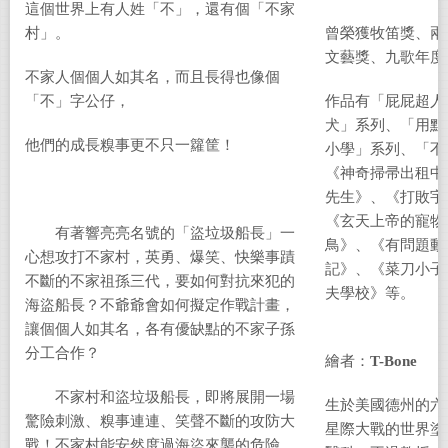
這個世界上有人姓「不」，還有個「不家
村」。
曾榮獲牧笛獎、兩
文藝獎、九歌年度
不家人個個人如其名，而且長得也像個
「不」字公仔，
作品有「屁屁超人
犬」系列、「用點
他們的成長糗事更不只一籮筐！
小學」系列、「不
《神奇掃帚出租中
先生》、《打敗宇
《玄天上帝的寵物
有著響亮亮名號的「盜垃圾船長」一
鳥》、《有問題動
心想攻打不家村，英勇、爆笑、快樂事蹟
記》、《菜刀小子
不斷的不家祖孫三代，要如何對抗來犯的
夫學校》等。
海盜船長？不爺爺會如何擬定作戰計畫，
讓個個人如其名，各有優缺點的不家子孫
分工合作？
繪者：
T-Bone
不家村和盜垃圾船長，即將展開一場
生於美國德州的六
驚險刺激、糗事連連、笑聲不斷的攻防大
星際大戰的世界塗
戰！不家村能安然度過海盜來襲的危險