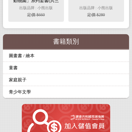
動物園」系列套書(共三
冊)
出版品牌 : 小熊出版
出版品牌 : 小熊出版
定價 $660
定價 $280
書籍類別
圖畫書 / 繪本
童書
家庭親子
青少年文學