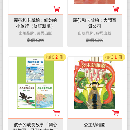
麗莎和卡斯柏：紐約的
麗莎和卡斯柏：大鬧百
小旅行（修訂新版）
貨公司
出版品牌 : 繆思出版
出版品牌 : 繆思出版
定價 $200
定價 $280
2
1
扣抵
冊
扣抵
冊
孩子的成長故事「開心
公主幼稚園