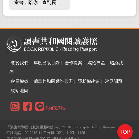
童書，陪你一直到長
大！
關於我們
|
年度出版目錄
|
合作提案
|
媒體專區
|
聯絡我
們
|
會員權益
|
讀書共和國網路書店
|
隱私權政策
|
常見問題
|
網站地圖
@otf3170w
「讀書共和國出版集團版權所有」©2016 Bookrep All Rights Reserved.
客服電話：02-2218-1417 分機 1322、1125、1136
遠足文化事業股份有限公司 | 統編：70446624