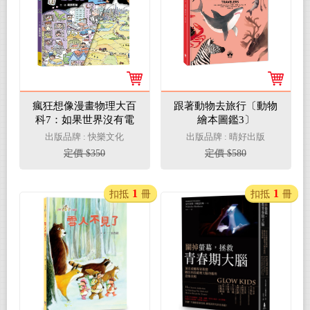
瘋狂想像漫畫物理大百
跟著動物去旅行〔動物
科7：如果世界沒有電
繪本圖鑑3〕
出版品牌 : 快樂文化
出版品牌 : 晴好出版
定價 $350
定價 $580
1
1
扣抵
冊
扣抵
冊