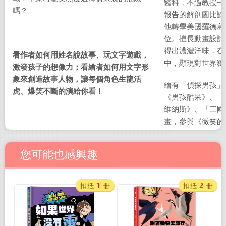
醫科，不過教授一
嗎？
報告的解剖圖比論
他轉學美國羅德島
位。擅長動畫設計
得出濃濃洋味，在
看作者如何用姓名說故事、玩文字遊戲，
中，顯現對世界獨
激發孩子的想像力；看繪者如何用文字形
象來創造故事人物，讓每個角色生龍活
繪有「偵探男孩」
虎、爆笑不斷的演給你看！
《男孩酷呆》、《
維納斯》、「三國
畫，參與《微笑的
2006
年柏林影展最
計的「環保小英雄
您可能也感興趣
列卡通榮獲新加坡
1
2
扣抵
冊
扣抵
冊