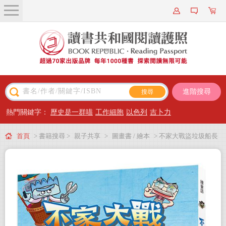
關於我們
近期新書
書籍搜尋
進階搜尋
主題閱讀
熱門關鍵字：
歷史是一群喵
工作細胞
以色列
吉卜力
出版專區
首頁
> 書籍搜尋 >
親子共享
>
圖畫書 / 繪本
> 不家大戰盜垃圾船長
會員專屬
（新版）
會員儲值方案