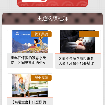
主題閱讀社群
親子共讀
童年回憶裡的難忘小天
牙痛不是病？痛起來要
使—阿爾卑斯山的少女
人命！牙醫不只要幫你
補蛀牙，還要觀察口腔
裡的整體環境
歷史共讀
【精選童書】什麼樣的