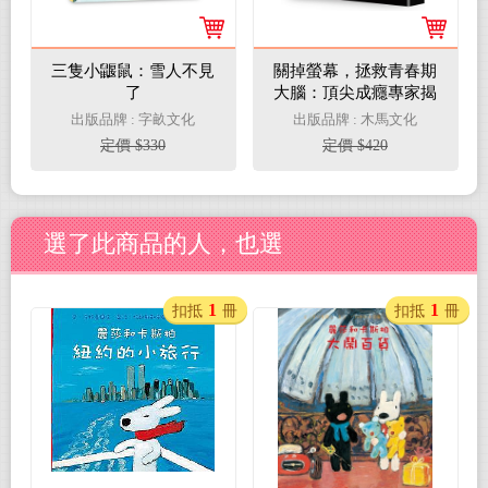
三隻小鼴鼠：雪人不見
關掉螢幕，拯救青春期
了
大腦：頂尖成癮專家揭
發數位科技破壞大腦功
出版品牌 : 字畝文化
出版品牌 : 木馬文化
能的恐怖真相
定價 $330
定價 $420
選了此商品的人，也選
1
1
扣抵
冊
扣抵
冊