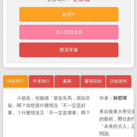
缺貨中
加入儲值會員
購買單書
內容簡介
作者簡介
書摘
書籍目錄
詳細資料
小朋友，你聽過「塞翁失馬，焉知非
作者：
林哲璋
福」嗎？你想過什麼情況「不一定是好
來自臺東大學兒童
事」？什麼情況又「不一定是壞事」嗎？
的藝術，嚮往創作
「未來的大人」及
閱讀。