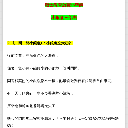
猶太教育啟蒙小聖經
小銀魚三部曲
《
》
✣
一閃一閃小銀魚1：小銀魚立大功
從前從前，在深藍色的大海裡，
住著一隻小到不能再小的小銀魚，他叫閃閃。
閃閃和其他的小銀魚都不一樣，他最喜歡獨自在浪濤裡自由來去。
有一天，他碰到一隻不停哭泣的小鯨魚，
原來他和鯨魚爸爸媽媽走失了……
熱心的閃閃馬上安慰小鯨魚：「不要難過！我一定會幫你找到爸爸媽
媽！」