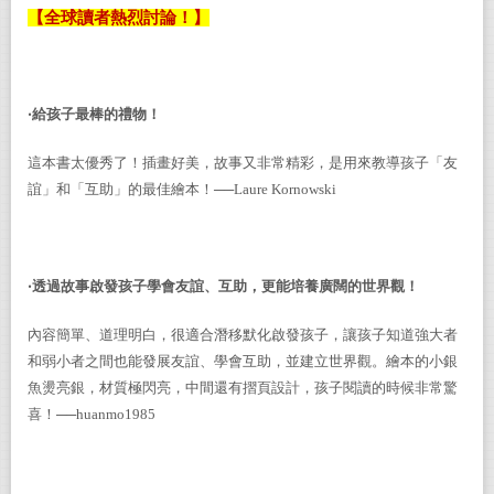
【全球讀者熱烈討論！】
‧給孩子最棒的禮物！
這本書太優秀了！插畫好美，故事又非常精彩，是用來教導孩子「友
誼」和「互助」的最佳繪本！──
Laure Kornowski
‧透過故事啟發孩子學會友誼、互助，更能培養廣闊的世界觀！
內容簡單、道理明白，很適合潛移默化啟發孩子，讓孩子知道強大者
和弱小者之間也能發展友誼、學會互助，並建立世界觀。繪本的小銀
魚燙亮銀，材質極閃亮，中間還有摺頁設計，孩子閱讀的時候非常驚
喜！──
huanmo1985