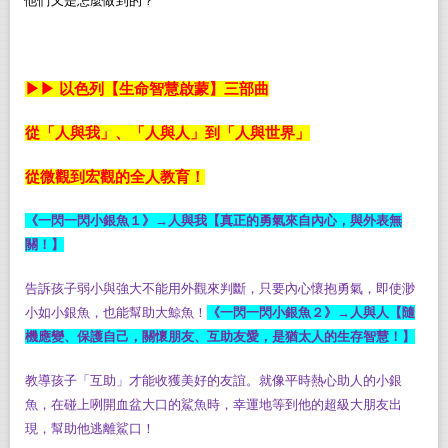
他們又是怎麼做到的？
▶▶
以色列【生命智慧啟蒙】三部曲
從「人與我」、「人與人」到「人與世界」
從微觀到宏觀的全人教育！
《一閃一閃小銀魚１》
→
人與我【真正的勇氣來自內心，與外表無
關！】
告訴孩子弱小與強大不能用外觀來判斷，只要內心懷抱勇氣，即使渺
小如小銀魚，也能幫助大鯨魚！
《一閃一閃小銀魚２》
→
人與人【隨
機應變、保護自己，關懷朋友、互助友愛，是猶太人的生存智慧！】
教導孩子「互助」才能收獲美好的友誼。就像平時熱心助人的小銀
魚，在碰上咧開血盆大口的鯊魚時，幸運地等到他的超級大朋友出
現，幫助他逃離鯊口！