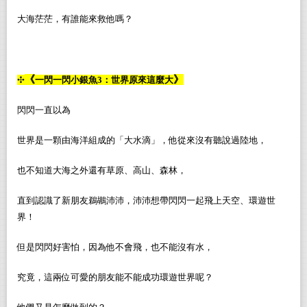
大海茫茫，有誰能來救他嗎？
《
》
✣
一閃一閃小銀魚3：世界原來這麼大
閃閃一直以為
世界是一顆由海洋組成的「大水滴」，他從來沒有聽說過陸地，
也不知道大海之外還有草原、高山、森林，
直到認識了新朋友鵜鶘沛沛，沛沛想帶閃閃一起飛上天空、環遊世
界！
但是閃閃好害怕，因為他不會飛，也不能沒有水，
究竟，這兩位可愛的朋友能不能成功環遊世界呢？