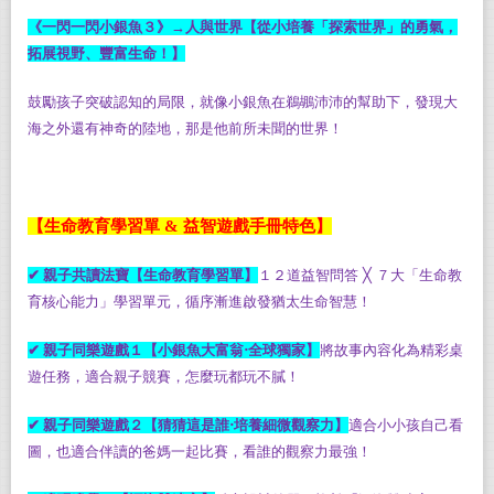
《一閃一閃小銀魚３》
→
人與世界【從小培養「探索世界」的勇氣，
拓展視野、豐富生命！】
鼓勵孩子突破認知的局限，就像小銀魚在鵜鶘沛沛的幫助下，發現大
海之外還有神奇的陸地，那是他前所未聞的世界！
【生命教育學習單
&
益智遊戲手冊特色】
✔
親子共讀法寶【生命教育學習單】
１２道益智問答
╳
７大「生命教
育核心能力」學習單元，循序漸進啟發猶太生命智慧！
✔
親子同樂遊戲１【小銀魚大富翁‧全球獨家】
將故事內容化為精彩桌
遊任務，適合親子競賽，怎麼玩都玩不膩！
✔
親子同樂遊戲２【猜猜這是誰‧培養細微觀察力】
適合小小孩自己看
圖，也適合伴讀的爸媽一起比賽，看誰的觀察力最強！