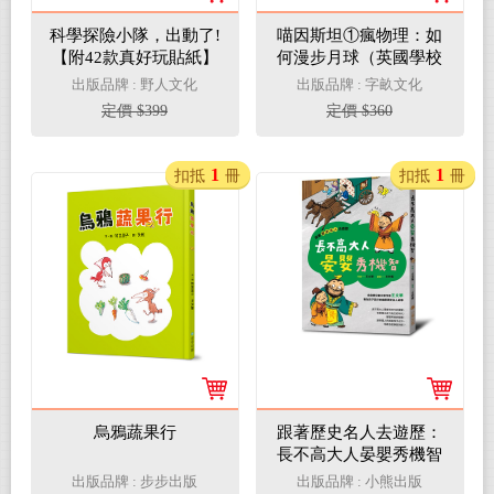
科學探險小隊，出動了!
喵因斯坦①瘋物理：如
【附42款真好玩貼紙】
何漫步月球（英國學校
(STEAM互動式情境學
圖書館協會入選書單）
出版品牌 : 野人文化
出版品牌 : 字畝文化
習百科3)
定價 $399
定價 $360
1
1
扣抵
冊
扣抵
冊
烏鴉蔬果行
跟著歷史名人去遊歷：
長不高大人晏嬰秀機智
出版品牌 : 步步出版
出版品牌 : 小熊出版