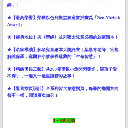
經」！
★【最高榮譽】榮獲以色列殿堂級童書插畫獎「Ben-Yitzhak
Award」
★【經典地位】與《聖經》並列猶太兒童必讀的啟蒙讀本！
★【名家導讀】多項兒童繪本大獎評審｜葉嘉青老師，宏觀
解說保羅．寇爾在小故事裡蘊藏的「生命智慧」！
★【精緻燙銀工藝】共263隻燙銀小魚閃閃發光，讓孩子愛
不釋手，一遍又一遍重讀精彩故事！
★【驚喜摺頁設計】全系列皆含創意摺頁，每冊的翻開方向
都不一樣，閱讀層次加分！
2
～8歲必讀