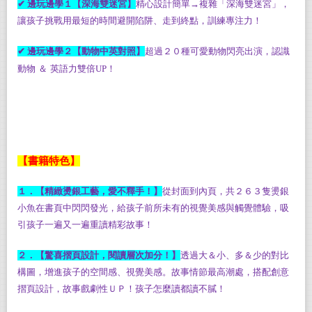
✔
邊玩邊學１【深海雙迷宮】
精心設計簡單→複雜「深海雙迷宮」，
讓孩子挑戰用最短的時間避開陷阱、走到終點，訓練專注力！
✔
邊玩邊學２【動物中英對照】
超過２０種可愛動物閃亮出演，認識
動物
＆
英語力雙倍
UP
！
【書籍特色】
１．【精緻燙銀工藝，愛不釋手！】
從封面到內頁，共２６３隻燙銀
小魚在書頁中閃閃發光，給孩子前所未有的視覺美感與觸覺體驗，吸
引孩子一遍又一遍重讀精彩故事！
２．【驚喜摺頁設計，閱讀層次加分！】
透過大＆小、多＆少的對比
構圖，增進孩子的空間感、視覺美感。故事情節最高潮處，搭配創意
摺頁設計，故事戲劇性ＵＰ！孩子怎麼讀都讀不膩！