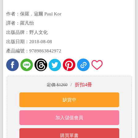
附精美書盒，加贈生命教育學習單 & 益智遊戲
手冊）
作者：保羅．寇爾 Paul Kor
譯者：羅凡怡
出版品牌：野人文化
出版日期：2018-08-08
產品編號：9789863842972
折扣4冊
定價 $1260
/
缺貨中
加入儲值會員
購買單書