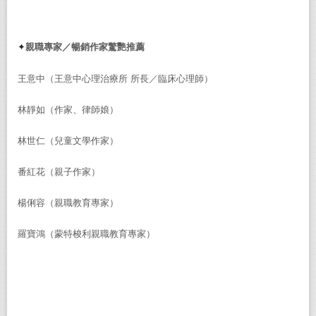
✦
親職專家／暢銷作家驚艷推薦
王意中（王意中心理治療所
所長／臨床心理師）
林靜如（作家、律師娘）
林世仁（兒童文學作家）
番紅花（親子作家）
楊俐容（親職教育專家）
羅寶鴻（蒙特梭利親職教育專家）