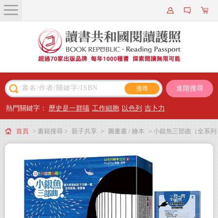
關於我們
近期新書
書籍搜尋
進階搜尋
主題閱讀
熱門關鍵字：
歷史是一群喵
工作細胞
以色列
吉卜力
出版專區
首頁
> 書籍搜尋 >
親子共享
>
圖畫書 / 繪本
> 小銀魚三部曲（全系列
會員專屬
燙銀精裝）：猶太家庭給孩子的第一套「生命教育」啟蒙書（全三冊附精美書
會員儲值方案
盒，加贈生命教育學習單 & 益智遊戲手冊）