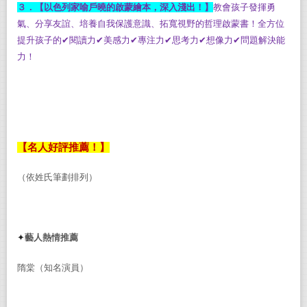
３．【以色列家喻戶曉的啟蒙繪本，深入淺出！】
教會孩子發揮勇
氣、分享友誼、培養自我保護意識、拓寬視野的哲理啟蒙書！全方位
提升孩子的
✔
閱讀力
✔
美感力
✔
專注力
✔
思考力
✔
想像力
✔
問題解決能
力！
【名人好評推薦！】
（依姓氏筆劃排列）
✦
藝人熱情推薦
隋棠（知名演員）