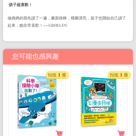
‧孩子超喜歡！
做媽媽的我先讀了一遍，畫面很棒，構圖漂亮，孩子也開始自己讀了
起來，她非常喜歡！──
GBHELEN
您可能也感興趣
1
1
扣抵
冊
扣抵
冊