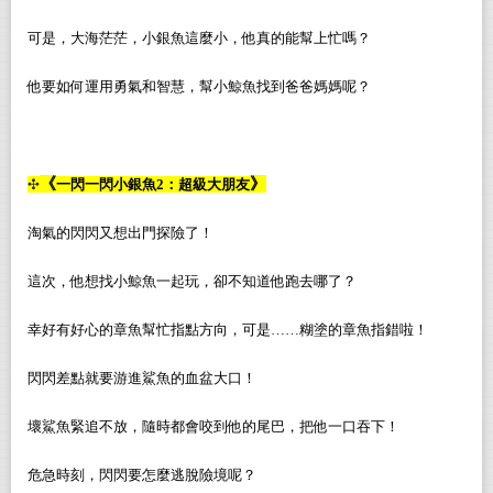
可是，大海茫茫，小銀魚這麼小，他真的能幫上忙嗎？
他要如何運用勇氣和智慧，幫小鯨魚找到爸爸媽媽呢？
《
》
✣
一閃一閃小銀魚2：超級大朋友
淘氣的閃閃又想出門探險了！
這次，他想找小鯨魚一起玩，卻不知道他跑去哪了？
幸好有好心的章魚幫忙指點方向，可是……糊塗的章魚指錯啦！
閃閃差點就要游進鯊魚的血盆大口！
壞鯊魚緊追不放，隨時都會咬到他的尾巴，把他一口吞下！
危急時刻，閃閃要怎麼逃脫險境呢？