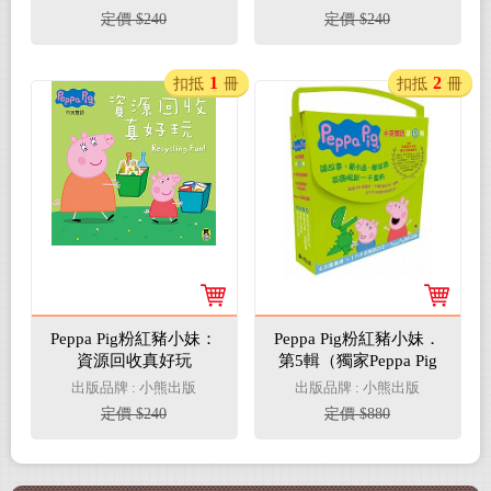
定價 $240
定價 $240
1
2
扣抵
冊
扣抵
冊
Peppa Pig粉紅豬小妹：
Peppa Pig粉紅豬小妹．
資源回收真好玩
第5輯（獨家Peppa Pig
摺紙遊戲+四冊中英雙
出版品牌 : 小熊出版
出版品牌 : 小熊出版
語套書+中英雙語
定價 $240
定價 $880
DVD）