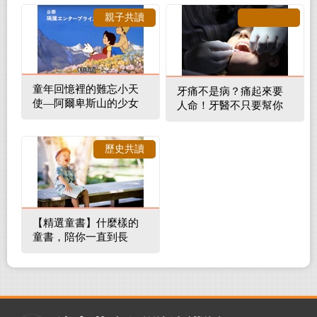
親子共讀
童年回憶裡的難忘小天
牙痛不是病？痛起來要
使—阿爾卑斯山的少女
人命！牙醫不只要幫你
補蛀牙，還要觀察口腔
裡的整體環境
歷史共讀
【精選童書】什麼樣的
童書，陪你一直到長
大！